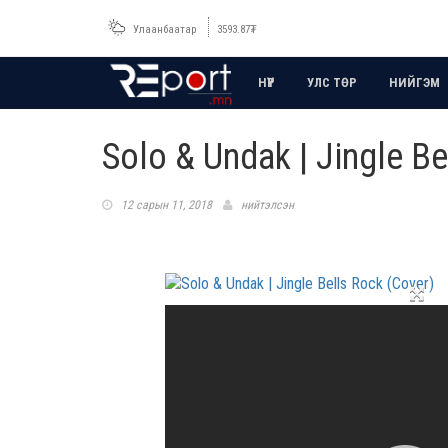
Улаанбаатар
3593.87
₮
НҮҮР
УЛС ТӨР
НИЙГЭМ
Solo & Undak | Jingle Be
12 сарын 11, 2018
нийтэлсэн