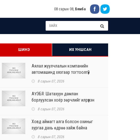
08 сарын 08,
Бямба
ШИНЭ
ИХ УНШСАН
Аялал жуулчлалын компанийн
автомашинд хязгаар тогтоолгүй
шатахуун олгохыг үүрэгдл...
8 сарын 07, 2026
АҮЭБЯ: Шатахуун дамлан
борлуулсан хоёр зөрчлийг илрүүлэн
шалгаж байна
8 сарын 07, 2026
Ховд аймагт алга болсон охиныг
зургаа дахь өдрөө хайж байна
8 сарын 07, 2026