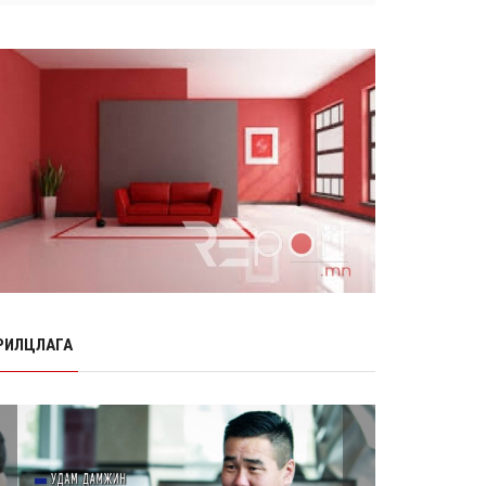
Өнөр хороолол болон Баянхошууны
авто замын барилгын ажлын нийт
гүйцэтгэл 74.5 хув...
8 сарын 06, 2026
Нэгдүгээр ангид элсэгчдийн
бүртгэлийг энэ сарын 17-ноос E-
Mongolia системээр зохи...
8 сарын 06, 2026
Өчигдөр согтуугаар тээврийн
хэрэгсэл жолоодсон 95 хэрэг
бүртгэгджээ
8 сарын 06, 2026
Хүүхдийн мөнгө, халамж, тэтгэмжийг
энэ сарын 20-нд олгоно
РИЛЦЛАГА
8 сарын 06, 2026
НӨАТ-ын буцаан олголтыг 8 хувь
болгох өргөдөлд 14 мянга гаруй
иргэн дэмжиж гарын ...
8 сарын 05, 2026