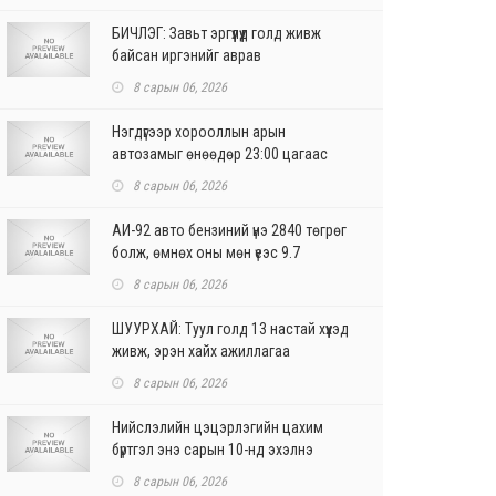
БИЧЛЭГ: Завьт эргүүлүүд голд живж
байсан иргэнийг аврав
8 сарын 06, 2026
Нэгдүгээр хорооллын арын
автозамыг өнөөдөр 23:00 цагаас
хаана
8 сарын 06, 2026
АИ-92 авто бензиний үнэ 2840 төгрөг
болж, өмнөх оны мөн үеэс 9.7
хувиар, өмнөх са...
8 сарын 06, 2026
ШУУРХАЙ: Туул голд 13 настай хүүхэд
живж, эрэн хайх ажиллагаа
үргэлжилж байна
8 сарын 06, 2026
Нийслэлийн цэцэрлэгийн цахим
бүртгэл энэ сарын 10-нд эхэлнэ
8 сарын 06, 2026