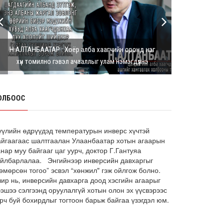
Г.Дамдинням: Шатахууны үнэ дээр
тохиролцох боломжгүй. Одоогоор
олдож байгаа газра...
8 сарын 05, 2026
Н.АЛТАНБААТАР : Хоёр алба хаагчийн оронд нэг
Э.Батшугар: Монгол Улс нэг эх
хүн томилно гэвэл ачааллыг улам нэмэгдүүлнэ
үүсвэрээс буюу өндөр чанартай
эмийг, хямд үнээр худ...
8 сарын 05, 2026
ОЛБООС
З.Мэндсайхан: Есдүгээр сард 2027
оны төсвийн төсөлтэй хамт 2026
оны төсвийн тодот...
8 сарын 05, 2026
үүлийн өдрүүдэд температурын инверс хүчтэй
айгаагаас шалтгаалан Улаанбаатар хотын агаарын
АИ-92 автобензин 11 хоног, дизель
нар муу байгааг цаг уурч, доктор Г.Гантуяа
түлш 18 хоногийн НӨӨЦТЭЙ БАЙНА
айлбарлалаа. Энгийнээр инверсийн давхаргыг
өмөрсөн тогоо” эсвэл “хөнжил" гэж ойлгож болно.
8 сарын 05, 2026
чир нь, инверсийн давхарга доод хэсгийн агаарыг
Тэгш, сондгойгоор зааглан
ээшээ сэлгээнд оруулалгүй хотын олон эх үүсвэрээс
шатахуун олгосноор өдрийн
рч буй бохирдлыг тогтоон барьж байгаа үзэгдэл юм.
ачаалал ХОЁР ДАХИН БУУРСАН
8 сарын 05, 2026