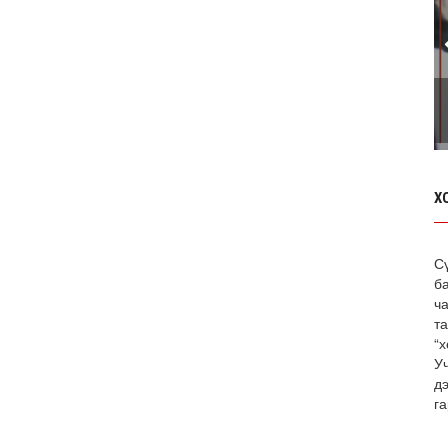
Х
С
б
ча
т
“х
У
д
га