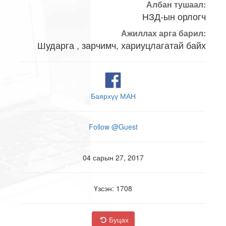
Албан тушаал:
НЗД-ын орлогч
Ажиллах арга барил:
Шударга , зарчимч, хариуцлагатай байх
Баярхүү МАН
Follow @Guest
04 сарын 27, 2017
Үзсэн: 1708
Буцах