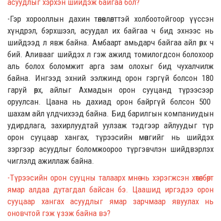
асуудлыг
хэрхэн
шийдэ
ж байгаа бол?
-
Гэр хорооллын д
ахин төлөвлөлттэй холбоотой
гоор
үүссэн
хүндрэл
, бэрхшээл, асуудал
их байгаа ч
бид
эхнээс нь
шийдээд
л
явж байна. Амбаарт амьдарч байгаа айл өрх ч
бий.
Аливааг
шийдэх л гэж ажил
д томилогдсон
болохоор
аль болох боломжит
арга зам олохыг
бид
чухалчилж
байна.
Ингээд э
хний ээлжинд
орон гэргүй болсон
180
гаруй өрх
,
айлыг
А
хмадын орон сууцанд түрээсээр
оруулсан.
Цаана нь дахиад орон
байргүй болсон
500
шахам
айл
үлдчихээд байна.
Бид
барилгын
компани
удын
удирдлага,
захирлуудтай уулзаж
тэдгээр
айлуудыг түр
орон сууцаар хангах
,
түрээсийн мөнгийг нь шийд
эх
зэргээр асуудлыг боломжоороо түргэвчлэн шийдвэрлэх
чиглэлд ажиллаж байна.
-
Түрээсийн орон сууц
ны талаарх ө
мнө нь хэрэгжсэн хөтөлбөрт
ямар алдаа дутагдал байсан бэ. Цааш
ид иргэдээ
орон
сууцаар хангах асуудлыг ямар зарчмаар явуулах нь
оновчтой гэж үзэж байна вэ?