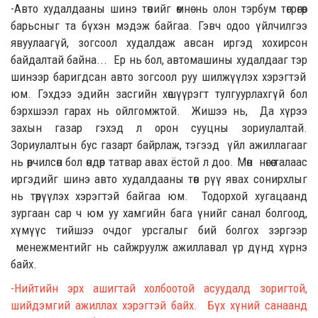
-Авто худалдааны
шинэ
төвийг
өмнө нь
олон тэрбум төгрөгөөр
барьсныг та бүхэн мэдэж байгаа. Гэвч одоо үйлчилгээ
явуулаагүй,
зогсоол худалдаж авсан иргэд хохирсон
байдалтай байна.
..
Ер нь бол
,
автомашины худалдаа
г
тэр
шинээр баригдсан авто
зогсоол руу
шилжүүлэх хэрэгтэй
юм.
Гэхдээ эдийн засгийн хөшүүрэгт тулгуу
р
лахгүй бол
бэрхшээл гарах нь ойлгомжтой. Жишээ нь,
Да хүрээ
захын газар
гэхэд л
орон сууцны зориулалтай.
Зориулалтын бус
газарт байрлаж, тэгээд
үйл ажиллагааг
нь өөрчилсөн бол өндөр татвар авах ёстой
л доо. Мөн
н
өгөө талаас
иргэдийг шинэ
авто
худалдааны төв рүү явах сонирхлыг
нь төрүүлэх хэрэгтэй бай
гаа юм.
Тодорхой хугацаанд
зургаан сар ч юм уу хамгийн бага үнийг санал болгоод
,
хүмүүс тийшээ
очдог урсгалыг бий болгох
зэргээр
менежментийг
нь
сайжруул
ж
ажиллавал үр дүнд хүрнэ
байх.
-Нийтийн эрх ашигтай холбоотой
асуудалд
зоригтой,
шийдэмгий ажиллах хэрэгтэй байх.
Бүх хүний санаанд