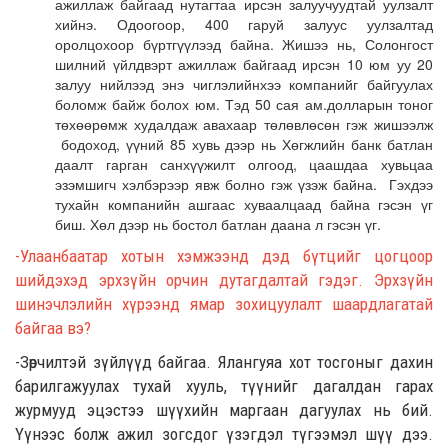
ажиллаж байгаад
нутагтаа
ирсэн залуучуудтай уулзалт
хийнэ. Одоог
оор,
400 гаруй залуус
уулзалтад
оролцохоор бүртгүүлээд байна.
Жишээ нь,
Солонгост
шилний үйлдвэрт ажиллаж байгаад ирсэн 10 юм уу 20
залуу нийлээд энэ чиглэлийнхээ компанийг б
айгуулах
боломж
байж болох юм. Тэд
50 сая ам.долларын тоног
төхөөрөмж худалдаж авахаар төлөвлө
сөн гэж жишээлж
бодоход
,
үүний 85 хувь дээр нь Хөгжлийн банк батлан
даалт гарга
н
санхүүжилт олгоод, цаашдаа хувьцаа
эзэмшигч хэлбэрээр яв
ж болно гэж үзэж байна.
Гэхдээ
тухайн компанийн ашгаас хуваалцаад
байна
гэсэн үг
биш. Хөл дээр нь бостол батлан даана
л
гэсэн үг.
-
Улаанбаатар хотын хэмжээнд дэд бүтцийг цогцоор
шийдэхэд эрхзүйн орчин
дутагдалтай
гэдэг. Эрхзүйн
шинэчлэлийн хүрээнд ямар зохицуулалт шаардлагатай
байгаа вэ?
-Зөрчилтэй зүйлүүд байгаа. Ялангуяа хот тосгоныг дахин
барилгажуулах тухай хууль, түүнийг дагалдан гарах
журмууд эцэстээ шүүхийн маргаан дагуулах нь бий.
Үүнээс болж ажил зогсдог үзэгдэл түгээмэл шүү дээ.