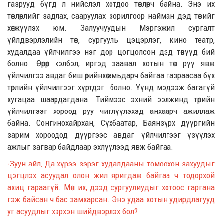
газрууд бүгд
л
нийслэл хотдоо төвлөрч байна. Энэ их
төвлөрлийг задлах
,
сааруулах
зорилгоор найман дэд төвийг
хөгжүүлэх юм. Залуучуудын
М
эргэжил сургалт
үйлдвэрлэлийн төв, сургууль цэцэрлэг, кино театр,
худалдаа үйлчилгээ нэ
г
дор цогцолсон дэд төвүүд бий
болно. Өөрөөр хэлбэл
,
иргэд заавал хотын төв рүү явж
үйлчилгээ авдаг биш өөрийнхөө амьдарч байгаа газраасаа бүх
төрлийн үйлчилгээ
г
хүртдэг
бол
но. Үүнд м
эдээж багагүй
хугацаа шаарда
гдана.
Тиймээс эхний ээлжинд төрийн
үйлчилгээг хороод руу чиглүүлэхэд анхаарч ажиллаж
байна. Сонгинохайрхан, Сүхбаатар, Баянзүрх дүүргийн
зарим хороодод дүүргээс авдаг үйлчилгээг үзүүлэх
ажлыг загвар байдлаар эхлүүлээд явж бай
гаа.
-
Зуун айл, Да хүрээ
зэрэг
худалдааны
томоохон
захуудыг
цэгцлэх асуудал олон жил яригдаж байгаа ч тодорхой
ахиц гараагүй.
Мөн и
х
,
дээд сургуул
и
уд
ы
г хотоос гаргана
гэж байсан ч
бас
замхарсан.
Энэ удаа хотын удирдлагууд
уг
асуудлыг
хэрхэн шийдвэрлэх бол?