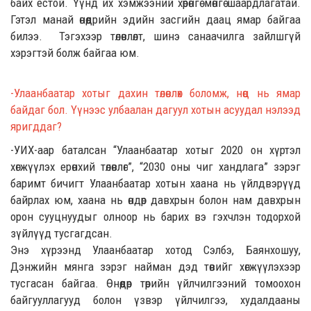
байх ёстой. Үүнд их хэмжээний хөрөнгө мөнгө шаардлагатай.
Гэтэл манай өнөөдрийн эдийн засгийн даац
ямар байгаа
билээ.
Тэгэхээр төлөвлөлт, шинэ санаачилга зайлшгүй
хэрэгтэй
болж байгаа юм.
-Улаанбаатар хотыг дахин төлөвлөх боломж, нөөц нь ямар
байдаг бол.
Үүн
ээс улбаалан
дагуул хотын асуудал
нэлээд
яригддаг?
-УИХ-аар баталсан
“
Улаанбаатар хотыг 2020 он хүртэл
хөгжүүлэх ерөнхий төлөвлөгөө
”
,
“
2030 оны чиг хандлага
”
зэрэг
баримт бичигт Улаанбаатар хоты
н
хаана нь үйлдвэрүүд
байрлах юм, хаана нь өндөр давхрын
болон
нам давхрын
орон сууц
н
уудыг олноор нь барих
вэ
гэх
члэн
тодорхой
зүйлүүд тусгагдсан.
Энэ хүрээнд Улаанбаатар хотод Сэлбэ, Баянхошуу,
Дэнжийн мянга
зэрэг
найман дэд төвийг хөгжүүлэхээр
тусгасан
байгаа.
Өнөөдөр төрийн үйлчилгээний томоохон
байгууллагууд болон үзвэр үйлчилгээ, худалдааны