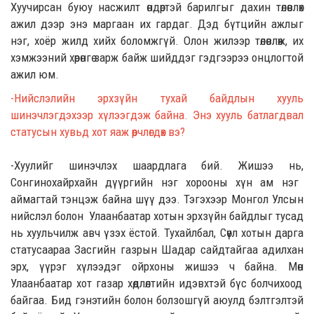
Хуучирсан буюу насжилт өндөртэй барилгыг дахин төлөвлөх
ажил дээр энэ маргаан их гардаг. Дэд бүтцийн ажлыг
нэг
,
хоёр жилд хийх боломжгүй. Олон жилээр төлөвлөж
,
их
хэмжээний хөрөнгө зарж байж шийддэг гэдгээрээ онцлог
той
ажил юм.
-
Нийслэлийн эрхзүйн тухай байдлын
хууль
шинэчлэгдэхээр хүлээгдэж байна. Энэ хууль батлагдвал
статусын хувьд хот яаж өөрчлөгдөх вэ?
-Хуулийг шинэчлэх шаардлага бий. Жишээ нь
,
Сонгинохайрхайн дүүргийн нэг хорооны хүн ам нэг
аймагтай тэнцэж байна шүү дээ. Тэгэхээр Монгол Улсын
нийслэл
болон
Улаанбаатар хотын эрхзүйн байдлыг тусад
нь хуульчилж авч үзэх ёстой.
Тухайлбал,
Сөүл хотын дарга
статусаараа
Засгийн газрын Ш
адар сайдтайгаа адилхан
эрх
,
үүрэг хүлээдэг
ойрхоны жишээ ч байна. Мөн
Улаанбаатар хот газар хөдлөлтийн идэвхтэй бүс болчихоод
бай
гаа.
Бид гэнэтийн болон болзошгүй аюулд бэлтгэлтэй