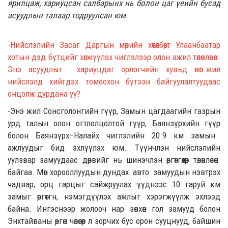
ярилцаж,
хариуцсан салбарын
х нь болон цаг үеийн бусад
асуудл
ын талаар тодруулсан юм.
-Нийслэлийн Засаг Д
аргын мөрийн хөтөлбөрт Улаанбаатар
хотын дэд бүтцийг хөгжүүлэх
чиглэлээр
олон ажил төлөвлөсөн.
Энэ
асуудлыг хариуцдаг орлогчийн хувьд өнөө жил
нийслэлд
хий
гдэх
томоохон бүтээн байгуулалтуудаас
онцолж дурдана уу?
-
Энэ жил Сонсголонгийн гүүр
,
Замын цагдаагийн
газрын
урд талын олон огтлолцолтой гүүр
,
Баянзүрхийн гүүр
болон
Баянзүрх–Налайх чиглэлийн 20.9 км зам
ын
ажлуудыг бид эхлүүлэх юм. Түүнчлэн нийслэлийн
уулзвар
замуудаас дөрвийг нь
шинэчлэн өргөтгөхөөр төл
өвлөсөн
байгаа. Мөн
хороол
луудын дундах
авто
замуудын нэвтрэх
чадвар
, орц гарцыг
сайжруулах үүднээс 10 гаруй км
замыг өргөтгө
н
, нэмэгдүүлэх
ажлыг
хэрэгжүүлж
эхлээд
байна. Ингэснээр жолооч нар
зөвхөн гол замууд болон
Энхтайваны өргөн чөлөөгөөр
л
зорчих бус
орон сууцнууд, байшин