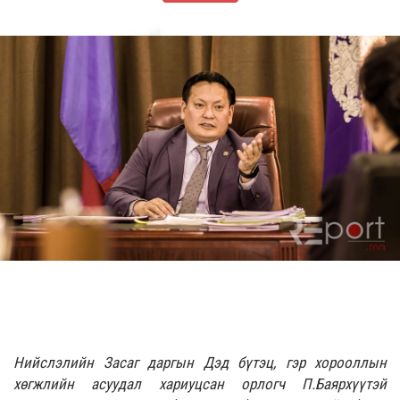
Нийслэлийн Засаг даргын Дэд бүтэц, гэр хорооллын
хөгжлийн асуудал хариуцсан орлогч П.Баярхүүтэй