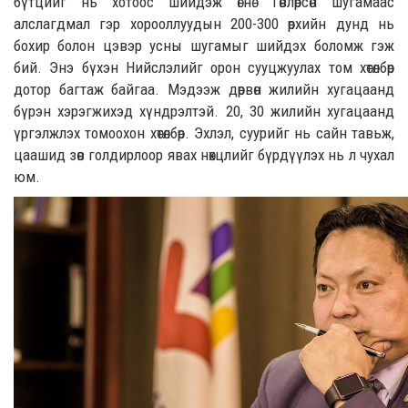
бүтцийг нь хот
оос
шийдэж өгнө. Төвлөрсөн шугамаас
алслагдмал гэр хорооллуудын 200-300 өрхийн дунд нь
бохир болон цэвэр усны шугамыг шийд
эх боломж гэж
бий.
Энэ бүхэн Нийслэлийг орон сууцжуулах том хөтөлбөр
дотор багтаж байгаа. Мэдээж дөрвөн жилийн хугацаанд
бүрэн хэрэгжихэд хүндрэлтэй. 20, 30 жилийн хугацаанд
үргэлжлэх томоохон хөтөлбөр. Эхлэл, суурийг нь сайн тавьж
,
цаашид зөв голдирлоор явах нөхцлийг бүрдүүлэх нь
л
чухал
юм.