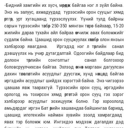
-Бидний хамгийн их хүс
ч,
мөрөөдөж байгаа нэг л зүйл байна.
Энэ нь з
алуус, ахмад
ууд
ад
түрээсийн орон сууцыг хямд
өртгөөр
,
урт хугацаанд түрээслүүлэх.
Үүний тулд байрны
с
арын түрээсийн төлбөр 250-350 мянган төгрөг байхаар, 15-20
жилийн дараа
тухайн айл
байраа өмчилж авах боломжийг
судалж байна. Цааш
ид
орон сууцжуулах хөтөлбөр олон янзын
хэлбэрээр яв
агдана.
Иргэдэд
нэг л
төрлийн санал
дэвшүүлэх нь учир дутагдалтай.
Одоогийн байдлаар
бид
долоон төрлийн сонголт
ыг
санал болгохоор
боловсруулчихсан бай
гаа. Эхлээд өмнөх
маргаан дагуулсан
дахин төлөвлөлтий
н асуудлыг
дуусгаж, хүнд нөхцөлд байгаа
иргэдийн асуудлыг шийдэх хэрэгтэй байна. Энэ чигээрээ
цаашаа явж таарахгүй. Түрээсийн орон сууц,
иргэдийн
орлогод
нь
тохирсон хямд өртөгтэй орон сууц гэх зэрэг
хэлбэрээр
асуудлыг зохицуулж
болно.
Гэр хороололд
амьдардаг иргэн Бат өөрийн хашаандаа байшингаа бариад
,
цаашид ипотекийн найман хувийн зээлд хамрагдаад
явах тэр боломж юм. Ингэхдээ мэдээж дагалдах дэд