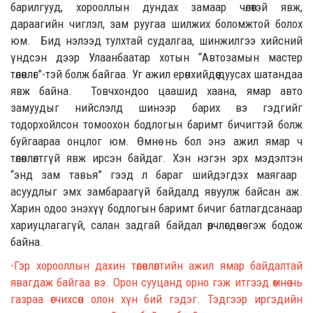
барилгууд,
хорооллын дундах замаар
чөлөөтэй
яв
ж,
дараагийн
чиглэл,
зам руугаа шилжих боломжтой болох
юм.
Бид нэлээд тулхтай судалгаа, шинжилгээ хийсний
үндсэн дээр Улаанбаатар хотын “А
втозамын мастер
төлөвлөгөө
”-
тэй болж байгаа.
Уг ажил е
рөнхийдөө дуусах шатандаа
яв
ж байна
.
Товчхондоо
ц
ааш
и
д хаана, ямар
авто
замуудыг
нийслэлд
шинээр барих вэ гэдгийг
тодорхойлсон томоохон бодлогын баримт бичигтэй бол
ж
буйгаараа онцлог юм.
Өмнө нь
бол энэ ажил
ямар ч
төлөвлөлтгүй
явж ирсэн байдаг. Х
эн нэгэн
эрх мэдэлтэн
“энд зам тавья” гээд л
бараг шийдэгдэх маягаар
асуудлыг эмх замбараагүй байдалд явуулж байсан аж.
Харин одоо энэхүү
бодлогын баримт бичиг батлагдсанаар
хариуцлагагүй, салан задгай байдал өөрчлөгдөнө гэж бодож
байна.
-
Гэр хорооллын дахин төлөвлөлтийн ажил
ямар байдалтай
явагдаж байгаа вэ. О
рон сууцанд орно гэж итгээд
өмнө нь
газраа өгчихсөн олон хүн б
ий гэдэг. Тэдгээр
иргэдийн