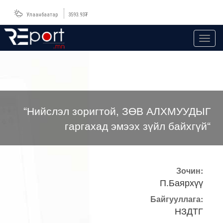
Улаанбаатар
3593.93
₮
Toggl
navig
“Нийслэл зоригтой, ЗӨВ АЛХМУУДЫГ
гаргахад эмээх зүйл байхгүй“
Зочин:
П.Баярхүү
Байгууллага:
НЗДТГ