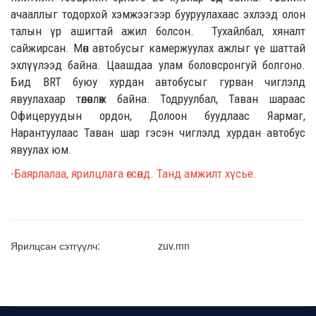
ачааллыг тодорхой хэмжээгээр бууруулахаас эхлээд олон
талын үр ашигтай
ажил болсон.
Тухайлбал, хяналт
сайжирсан. Мөн автобусыг камержуулах ажлыг үе шаттай
эхлүүлээд байна. Цаашдаа улам боловсронгуй болгоно.
Бид BRT буюу хурдан автобусыг гурван чиглэлд
явуулахаар төлөвлөж байна. Тодруулбал,
Т
аван шараас
О
фицер
уудын
ордон,
Д
олоон буудлаас
Я
армаг,
Н
арантуулаас
Т
аван шар гэсэн чиглэлд хурдан автобус
яв
уулах
юм.
-Баярлалаа, ярилцлага өгсөнд. Танд амжилт хүсье.
Ярилцсан сэтгүүлч:
zuv.mn