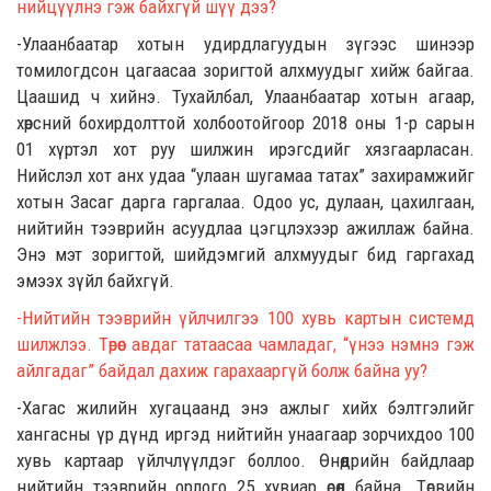
нийцүүл
нэ гэж байхгүй шүү дээ?
-Улаанбаатар хотын удирдлагуудын зүгээс
шинээр
томилогдсон цагаасаа
зоригтой алхмуудыг хийж байгаа.
Цаашид ч хийнэ. Тухайлбал
,
Улаанбаатар хотын агаар,
хөрсний бохирдол
ттой холбоотойгоор
2018 оны 1
-р
сарын
01 хүртэл
хот руу
шилжин ирэгсдийг хязгаарласан.
Нийслэл хот анх удаа
“
улаан шугамаа татах
”
захирамжийг
хотын Засаг дарга гаргалаа. Одоо ус, дулаан, цахилгаан,
нийтийн тээврийн асуудлаа цэгцлэхээр ажиллаж байна.
Энэ мэт зоригтой, шийдэмгий алхмуудыг
бид
гаргахад
эмээх зүйл байхгүй.
-Нийтийн тээврийн үйлчилгээ
100 хувь картын системд
шилжлээ. Төрөөс авдаг татаасаа чамладаг,
“
үнээ нэмнэ гэж
айлгадаг”
байдал
дахиж гарахааргүй болж байна уу?
-Хагас жил
ийн хугацаанд
энэ ажлыг хийх бэлтгэлийг
хангасны үр дүнд
иргэд нийтийн унаагаар зорчихдоо
100
хувь картаар үйлчлүүлдэг боллоо. Өнөөдрий
н
байдлаар
нийтийн тээврийн орлого 25 хувиар өсөөд байна. Төсвийн