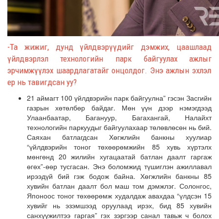
-Та жижиг, дунд үйлдвэрүүдийг дэмжих, цаашлаад
үйлдвэрлэл технологийн парк байгуулах
ажлыг
эрчимжүүлэх шаардлага
тайг
онцол
дог.
Энэ ажлын эхлэл
ер нь
тавигдсан уу?
21 аймагт 100 үйлдвэрийн парк байгуулна
”
гэсэн
Засгийн
газрын
хөтөлбөр байдаг. Мөн үүн дээр нэмэгдээд
Улаанбаатар, Багануур, Багахангай, Налайх
т
технологийн паркуудыг байгуулахаар төлөвлөсөн
нь бий.
Саяхан батлагдсан Хөгжлийн банкны хуулиар
“
үйлдвэрийн тоног төхөөрөмжийн 85 хувь хүртэлх
мөнгөнд 20 жилийн хугацаатай батлан даалт гаргаж
өгөх
”-
өөр тусгасан. Энэ боломжид түшиглэ
н
ажиллавал
ирээдүй бий
гэж бодож байна.
Хөгжлийн банкны 85
хувийн батлан даалт бол маш том дэмжлэг. Солонгос,
Я
поноос тоног төхөөрөмж худалдаж авахдаа
“
үлдсэн 15
хувийг нь эзэмшээд ор
уулаад
ир
эх
, бид 85 хувийн
санхүүжилтээ гаргая
”
гэх зэргээр санал тавьж
ч
бол
ох