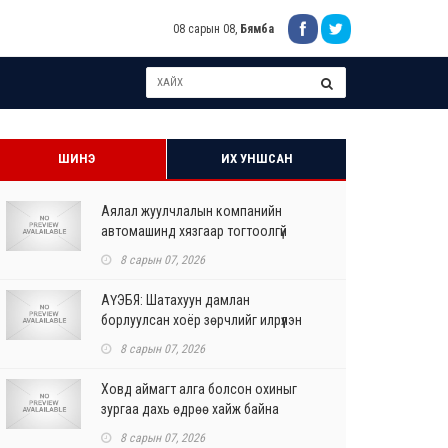
08 сарын 08,
Бямба
ШИНЭ
ИХ УНШСАН
Аялал жуулчлалын компанийн
автомашинд хязгаар тогтоолгүй
шатахуун олгохыг үүрэгдл...
8 сарын 07, 2026
АҮЭБЯ: Шатахуун дамлан
борлуулсан хоёр зөрчлийг илрүүлэн
шалгаж байна
8 сарын 07, 2026
Ховд аймагт алга болсон охиныг
зургаа дахь өдрөө хайж байна
8 сарын 07, 2026