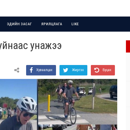
ЭДИЙН ЗАСАГ
ЯРИЛЦЛАГА
LIKE
гуйнаас унажээ
Хуваалцах
Жиргэх
Буцах