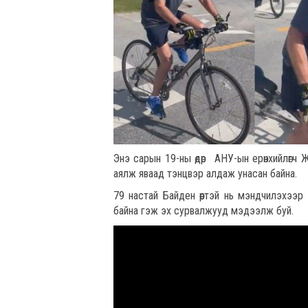
Энэ сарын 19-ны өдөр АНУ-ын ерөнхийлөгч
аялж яваад тэнцвэр алдаж унасан байна.
79 настай Байден өөртэй нь мэндчилэхээ
байна гэж эх сурвалжууд мэдээлж буй.