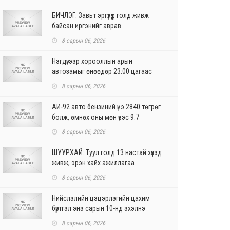
БИЧЛЭГ: Завьт эргүүлүүд голд живж
байсан иргэнийг аврав
8 сарын 06, 2026
Нэгдүгээр хорооллын арын
автозамыг өнөөдөр 23:00 цагаас
хаана
8 сарын 06, 2026
АИ-92 авто бензиний үнэ 2840 төгрөг
болж, өмнөх оны мөн үеэс 9.7
хувиар, өмнөх са...
8 сарын 06, 2026
ШУУРХАЙ: Туул голд 13 настай хүүхэд
живж, эрэн хайх ажиллагаа
үргэлжилж байна
8 сарын 06, 2026
Нийслэлийн цэцэрлэгийн цахим
бүртгэл энэ сарын 10-нд эхэлнэ
8 сарын 06, 2026