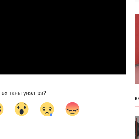
гөх таны үнэлгээ?
Я