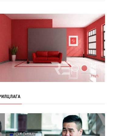
Өнөр хороолол болон Баянхошууны
авто замын барилгын ажлын нийт
гүйцэтгэл 74.5 хув...
8 сарын 06, 2026
Нэгдүгээр ангид элсэгчдийн
бүртгэлийг энэ сарын 17-ноос E-
Mongolia системээр зохи...
8 сарын 06, 2026
Өчигдөр согтуугаар тээврийн
хэрэгсэл жолоодсон 95 хэрэг
бүртгэгджээ
8 сарын 06, 2026
Хүүхдийн мөнгө, халамж, тэтгэмжийг
энэ сарын 20-нд олгоно
РИЛЦЛАГА
8 сарын 06, 2026
НӨАТ-ын буцаан олголтыг 8 хувь
болгох өргөдөлд 14 мянга гаруй
иргэн дэмжиж гарын ...
8 сарын 05, 2026