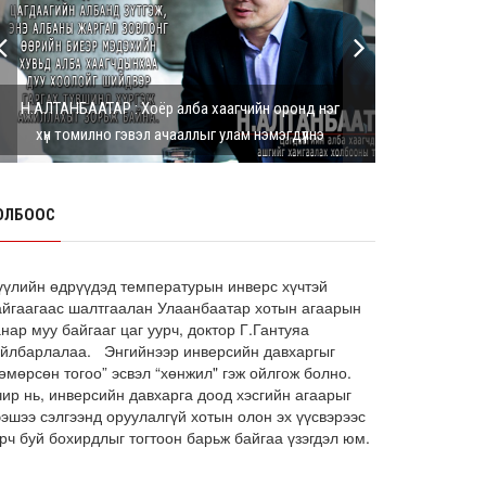
Г.Дамдинням: Шатахууны үнэ дээр
тохиролцох боломжгүй. Одоогоор
олдож байгаа газра...
8 сарын 05, 2026
Н.АЛТАНБААТАР : Хоёр алба хаагчийн оронд нэг
Э.Батшугар: Монгол Улс нэг эх
хүн томилно гэвэл ачааллыг улам нэмэгдүүлнэ
үүсвэрээс буюу өндөр чанартай
эмийг, хямд үнээр худ...
8 сарын 05, 2026
ОЛБООС
З.Мэндсайхан: Есдүгээр сард 2027
оны төсвийн төсөлтэй хамт 2026
оны төсвийн тодот...
8 сарын 05, 2026
үүлийн өдрүүдэд температурын инверс хүчтэй
айгаагаас шалтгаалан Улаанбаатар хотын агаарын
АИ-92 автобензин 11 хоног, дизель
нар муу байгааг цаг уурч, доктор Г.Гантуяа
түлш 18 хоногийн НӨӨЦТЭЙ БАЙНА
айлбарлалаа. Энгийнээр инверсийн давхаргыг
өмөрсөн тогоо” эсвэл “хөнжил" гэж ойлгож болно.
8 сарын 05, 2026
чир нь, инверсийн давхарга доод хэсгийн агаарыг
Тэгш, сондгойгоор зааглан
ээшээ сэлгээнд оруулалгүй хотын олон эх үүсвэрээс
шатахуун олгосноор өдрийн
рч буй бохирдлыг тогтоон барьж байгаа үзэгдэл юм.
ачаалал ХОЁР ДАХИН БУУРСАН
8 сарын 05, 2026