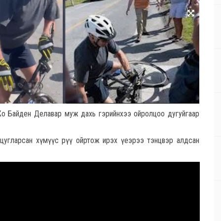
 Жо Байден Делавар муж дахь гэрийнхээ ойролцоо дугуйгаар
р цугларсан хүмүүс рүү ойртож ирэх үеэрээ тэнцвэр алдсан