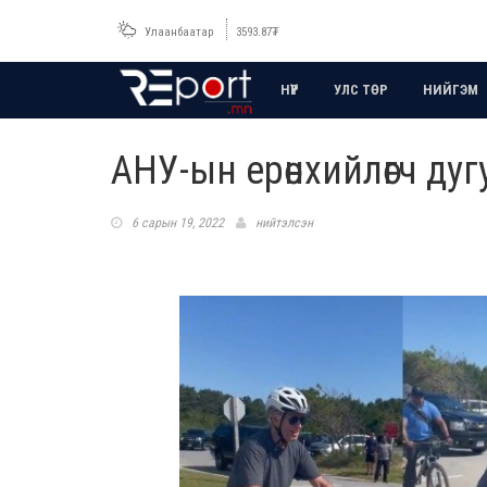
Улаанбаатар
3593.87
₮
НҮҮР
УЛС ТӨР
НИЙГЭМ
АНУ-ын ерөнхийлөгч ду
6 сарын 19, 2022
нийтэлсэн