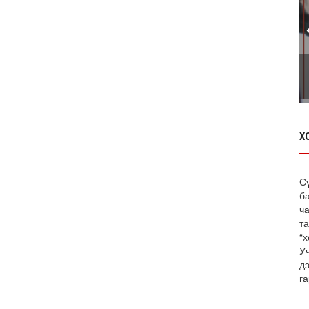
Х
С
б
ча
т
“х
У
д
га