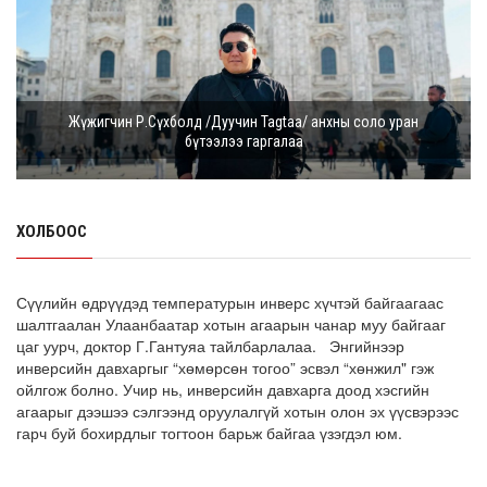
Жүжигчин Р.Сүхболд /Дуучин Tagtaa/ анхны соло уран
бүтээлээ гаргалаа
ХОЛБООС
Сүүлийн өдрүүдэд температурын инверс хүчтэй байгаагаас
шалтгаалан Улаанбаатар хотын агаарын чанар муу байгааг
цаг уурч, доктор Г.Гантуяа тайлбарлалаа. Энгийнээр
инверсийн давхаргыг “хөмөрсөн тогоо” эсвэл “хөнжил" гэж
ойлгож болно. Учир нь, инверсийн давхарга доод хэсгийн
агаарыг дээшээ сэлгээнд оруулалгүй хотын олон эх үүсвэрээс
гарч буй бохирдлыг тогтоон барьж байгаа үзэгдэл юм.