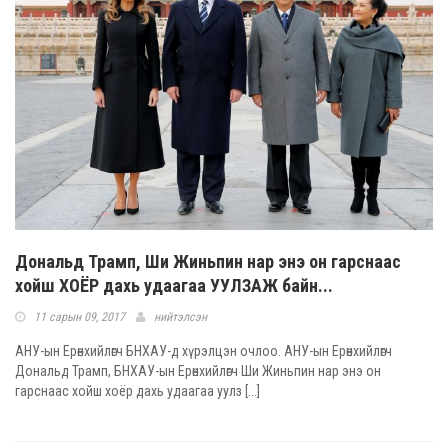
Дональд Трамп, Ши Жиньпин нар энэ он гарснаас
хойш ХОЁР дахь удаагаа УУЛЗАЖ байн...
11 сарын 09, 2017
нийтэлсэн
АНУ-ын Ерөнхийлөгч БНХАУ-д хүрэлцэн очлоо. АНУ-ын Ерөнхийлөгч
Дональд Трамп, БНХАУ-ын Ерөнхийлөгч Ши Жиньпин нар энэ он
гарснаас хойш хоёр дахь удаагаа уулз [...]