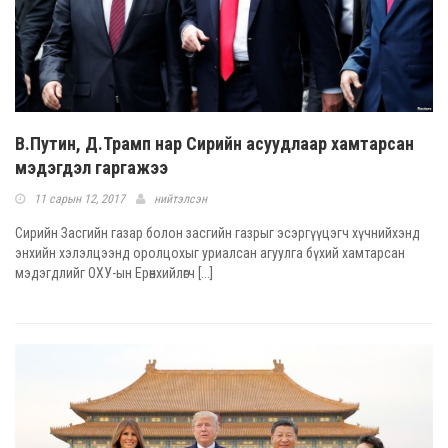
В.Путин, Д.Трамп нар Сирийн асуудлаар хамтарсан
мэдэгдэл гаргажээ
11 сарын 12, 2017
нийтэлсэн
Сирийн Засгийн газар болон засгийн газрыг эсэргүүцэгч хүчнийхэнд
энхийн хэлэлцээнд оролцохыг уриалсан агуулга бүхий хамтарсан
мэдэгдлийг ОХУ-ын Ерөнхийлөгч [...]