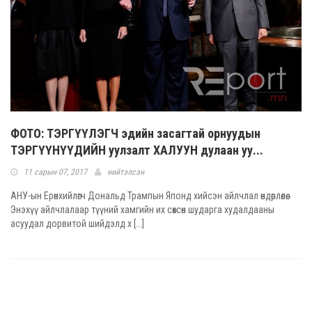
ФОТО: ТЭРГҮҮЛЭГЧ эдийн засагтай орнуудын
ТЭРГҮҮНҮҮДИЙН уулзалт ХАЛУУН дулаан уу...
11 сарын 07, 2017
нийтэлсэн
АНУ-ын Ерөнхийлөгч Дональд Трампын Японд хийсэн айлчлал өндөрлөлөө.
Энэхүү айлчлалаар түүний хамгийн их сөхсөн шударга худалдааны
асуудал дорвитой шийдэлд х [...]