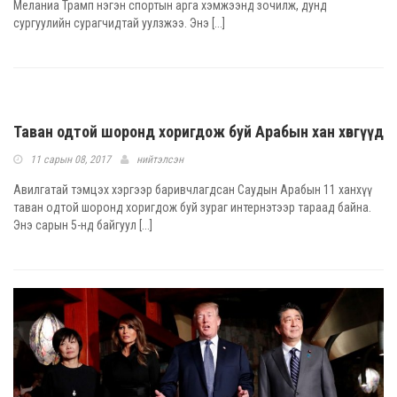
Меланиа Трамп нэгэн спортын арга хэмжээнд зочилж, дунд
сургуулийн сурагчидтай уулзжээ. Энэ [...]
Таван одтой шоронд хоригдож буй Арабын хан хөвгүүд
11 сарын 08, 2017
нийтэлсэн
Авилгатай тэмцэх хэргээр баривчлагдсан Саудын Арабын 11 ханхүү
таван одтой шоронд хоригдож буй зураг интернэтээр тараад байна.
Энэ сарын 5-нд байгуул [...]