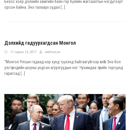
Безос хоёр дэлхийн хамгийн баян гэр бүлийн жагсаалтын нэгдүгээрт
орсон байна. Энэ талаарх судал [...]
Дэлхийд гадуурхагдсан Монгол
11 сарын 13, 2017
нийтэлсэн
“Монгол Улсын гадаад нэр хүнд түүхэнд байгаагүйгээр өслөө”. Энэ бол
улстөрчдийн шоуны үндсэн агуулгуудын нэг. Чухамдаа төрийн тэргүүнд
гарагсад [...]