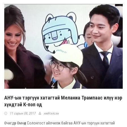
АНУ-ын тэргүүн хатагтай Меланиа Трампаас илүү нэр
хүндтэй К-поп од
11 сарын 08, 2017
нийтэлсэн
Өчигдөр Өмнөд Солонгост айлчилж байгаа АНУ-ын тэргүүн хатагтай