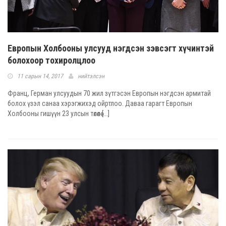
Европын Холбооны улсууд нэгдсэн зэвсэгт хүчинтэй
болохоор тохиролцлоо
11 сарын 14, 2017
нийтэлсэн
Франц, Герман улсуудын 70 жил зүтгэсэн Европын нэгдсэн армитай
болох үзэл санаа хэрэгжихэд ойртлоо. Даваа гарагт Европын
Холбооны гишүүн 23 улсын төлөөлө [...]