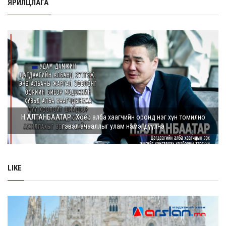
ЯРИЛЦЛАГА
Н.АЛТАНБААТАР : Хоёр алба хаагчийн оронд нэг хүн томилно
гэвэл ачааллыг улам нэмэгдүүлнэ
LIKE