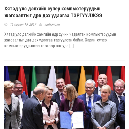
Хятад улс дэлхийн супер компьютеруудын
жагсаалтыг дөрөв дэх удаагаа ТЭРГҮҮЛЖЭЭ
11 сарын 15, 2017
нийтэлсэн
Хятад улс дэлхийн хамгийн өндөр хүчин чадалтай компьютеруудын
жагсаалтыг дөрөв дэх удаагаа тэргүүлсэн байна. Харин супер
компьютеруудынхаа тоогоор анх уда [...]