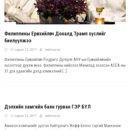
Филиппины Ерөнхийлөгч Доналд Трамп хүслийг
биелүүлжээ
11 сарын 13, 2017
нийтэлсэн
Филиппины Ерөнхийлөгч Родриго Дутерте АНУ-ын Ерөнхийлөгчийн
хүсэлтээр дуулж өгчээ. Филиппины нийслэл Манилад эхэлсэн АСЕА-ны
31 дэх удаагийн дээд хэмжээний [...]
Дэлхийн хамгийн баян гурван ГЭР БҮЛ
11 сарын 13, 2017
нийтэлсэн
Амазон компанийг үүсгэн байгуулагч Жефф Безос гэргий Маккензи