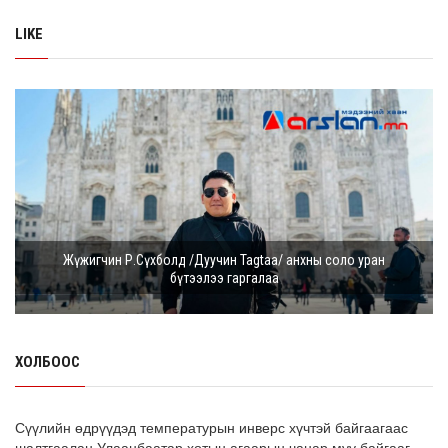
LIKE
Жүжигчин Р.Сүхболд /Дуучин Tagtaa/ анхны соло уран
бүтээлээ гаргалаа
ХОЛБООС
Сүүлийн өдрүүдэд температурын инверс хүчтэй байгаагаас
шалтгаалан Улаанбаатар хотын агаарын чанар муу байгааг