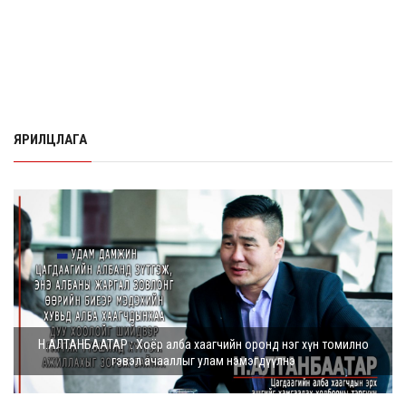
ЯРИЛЦЛАГА
Н.АЛТАНБААТАР : Хоёр алба хаагчийн оронд нэг хүн томилно
гэвэл ачааллыг улам нэмэгдүүлнэ