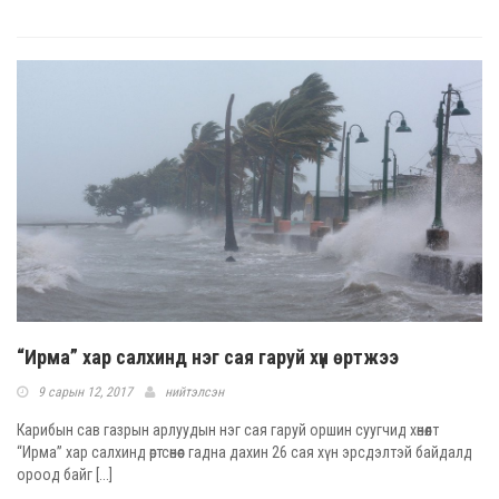
“Ирма” хар салхинд нэг сая гаруй хүн өртжээ
9 сарын 12, 2017
нийтэлсэн
Карибын сав газрын арлуудын нэг сая гаруй оршин суугчид хөнөөлт
“Ирма” хар салхинд өртсөнөөс гадна дахин 26 сая хүн эрсдэлтэй байдалд
ороод байг [...]