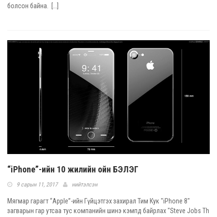
болсон байна. [...]
“iPhone”-ийн 10 жилийн ойн БЭЛЭГ
9 сарын 11, 2017
нийтэлсэн
Мягмар гарагт “Apple”-ийн Гүйцэтгэх захирал Тим Кук "iPhone 8"
загварын гар утсаа тус компанийн шинэ кэмпд байрлах "Steve Jobs Th