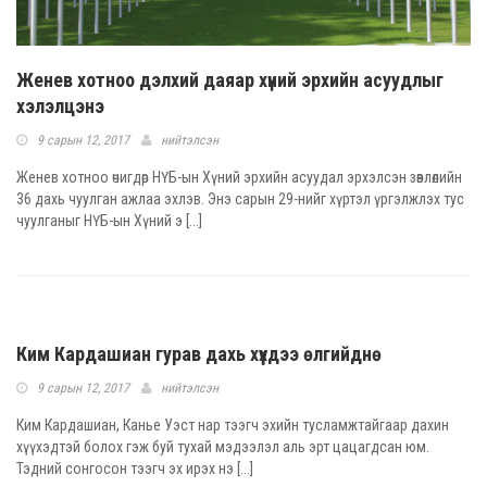
Женев хотноо дэлхий даяар хүний эрхийн асуудлыг
хэлэлцэнэ
9 сарын 12, 2017
нийтэлсэн
Женев хотноо өчигдөр НҮБ-ын Хүний эрхийн асуудал эрхэлсэн зөвлөлийн
36 дахь чуулган ажлаа эхлэв. Энэ сарын 29-нийг хүртэл үргэлжлэх тус
чуулганыг НҮБ-ын Хүний э [...]
Ким Кардашиан гурав дахь хүүхдээ өлгийднө
9 сарын 12, 2017
нийтэлсэн
Ким Кардашиан, Канье Уэст нар тээгч эхийн тусламжтайгаар дахин
хүүхэдтэй болох гэж буй тухай мэдээлэл аль эрт цацагдсан юм.
Тэдний сонгосон тээгч эх ирэх нэ [...]