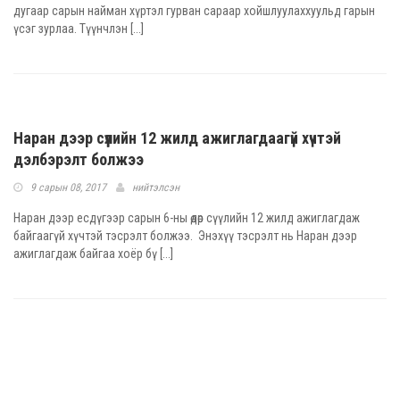
дугаар сарын найман хүртэл гурван сараар хойшлуулаххуульд гарын
үсэг зурлаа. Түүнчлэн [...]
Наран дээр сүүлийн 12 жилд ажиглагдаагүй хүчтэй
дэлбэрэлт болжээ
9 сарын 08, 2017
нийтэлсэн
Наран дээр есдүгээр сарын 6-ны өдөр сүүлийн 12 жилд ажиглагдаж
байгаагүй хүчтэй тэсрэлт болжээ. Энэхүү тэсрэлт нь Наран дээр
ажиглагдаж байгаа хоёр бү [...]