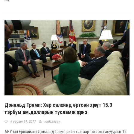
Дональд Трамп: Хар салхинд өртсөн хүмүүст 15.3
тэрбум ам.долларын тусламж үзүүлнэ
9 сарын 11, 2017
нийтэлсэн
АНУ-ын Ерөнхийлөгч Дональд Трамп өрийн хязгаар тогтоох асуудлыг 12