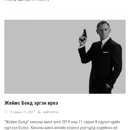
Жеймс Бонд эргэн ирнэ
9 сарын 11, 2017
нийтэлсэн
“Жеймс Бонд” киноны шинэ анги 2019 оны 11 сарын 8-ндүзэгчдийн
хүртээл болно. Киноны шинэ ангийн зохиол үзэгчдэд хэдийнээ ил