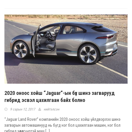
2020 оноос хойш “Jaguar”-ын бүх шинэ загварууд
гибрид эсвэл цахилгаан байх болно
9 сарын 12, 2017
нийтэлсэн
“Jaguar Land Rover” компанийн 2020 оноос хойш үйлдвэрлэх шинэ
загварын автомашинууд нь бүгд нэг бол цахилгаан машин, нэг бол
гибрид хөдөлгүүртэй маш [...]