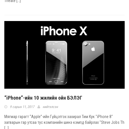
Theate [...]
“iPhone”-ийн 10 жилийн ойн БЭЛЭГ
9 сарын 11, 2017
нийтэлсэн
Мягмар гарагт “Apple”-ийн Гүйцэтгэх захирал Тим Кук "iPhone 8"
загварын гар утсаа тус компанийн шинэ кэмпд байрлах "Steve Jobs Th
[...]