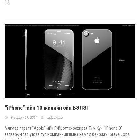
[...]
“iPhone”-ийн 10 жилийн ойн БЭЛЭГ
9 сарын 11, 2017
нийтэлсэн
Мягмар гарагт “Apple”-ийн Гүйцэтгэх захирал Тим Кук "iPhone 8"
загварын гар утсаа тус компанийн шинэ кэмпд байрлах "Steve Jobs