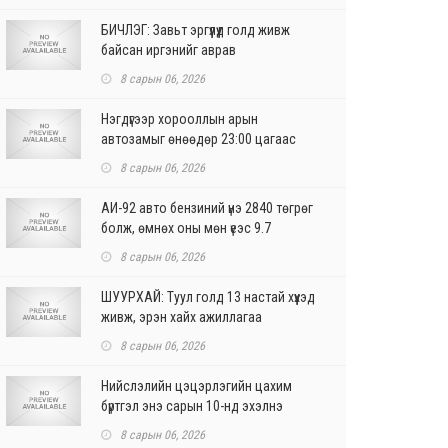
БИЧЛЭГ: Завьт эргүүлүүд голд живж
байсан иргэнийг аврав
8 сарын 06, 2026
Нэгдүгээр хорооллын арын
автозамыг өнөөдөр 23:00 цагаас
хаана
8 сарын 06, 2026
АИ-92 авто бензиний үнэ 2840 төгрөг
болж, өмнөх оны мөн үеэс 9.7
хувиар, өмнөх са...
8 сарын 06, 2026
ШУУРХАЙ: Туул голд 13 настай хүүхэд
живж, эрэн хайх ажиллагаа
үргэлжилж байна
8 сарын 06, 2026
Нийслэлийн цэцэрлэгийн цахим
бүртгэл энэ сарын 10-нд эхэлнэ
8 сарын 06, 2026