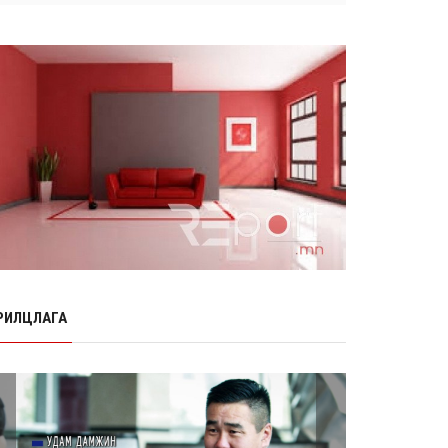
Өнөр хороолол болон Баянхошууны
авто замын барилгын ажлын нийт
гүйцэтгэл 74.5 хув...
8 сарын 06, 2026
Нэгдүгээр ангид элсэгчдийн
бүртгэлийг энэ сарын 17-ноос E-
Mongolia системээр зохи...
8 сарын 06, 2026
Өчигдөр согтуугаар тээврийн
хэрэгсэл жолоодсон 95 хэрэг
бүртгэгджээ
8 сарын 06, 2026
Хүүхдийн мөнгө, халамж, тэтгэмжийг
энэ сарын 20-нд олгоно
РИЛЦЛАГА
8 сарын 06, 2026
НӨАТ-ын буцаан олголтыг 8 хувь
болгох өргөдөлд 14 мянга гаруй
иргэн дэмжиж гарын ...
8 сарын 05, 2026