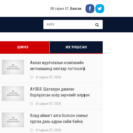
08 сарын 07,
Баасан
ШИНЭ
ИХ УНШСАН
Аялал жуулчлалын компанийн
автомашинд хязгаар тогтоолгүй
шатахуун олгохыг үүрэгдл...
8 сарын 07, 2026
АҮЭБЯ: Шатахуун дамлан
борлуулсан хоёр зөрчлийг илрүүлэн
шалгаж байна
8 сарын 07, 2026
Ховд аймагт алга болсон охиныг
зургаа дахь өдрөө хайж байна
8 сарын 07, 2026