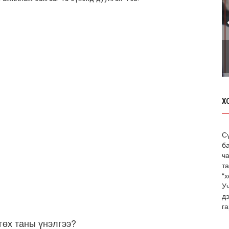
Х
С
б
ча
т
“х
У
д
га
гөх таны үнэлгээ?