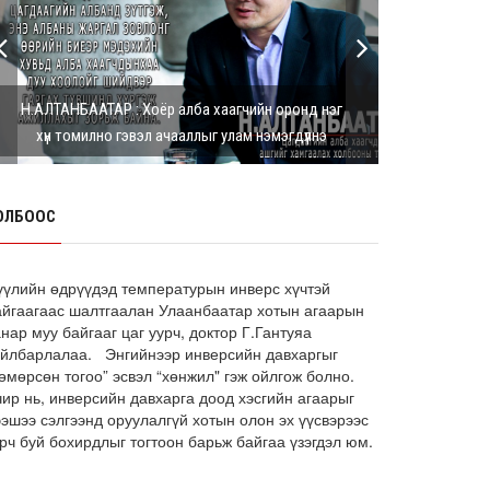
Г.Дамдинням: Шатахууны үнэ дээр
тохиролцох боломжгүй. Одоогоор
олдож байгаа газра...
8 сарын 05, 2026
Н.АЛТАНБААТАР : Хоёр алба хаагчийн оронд нэг
Э.Батшугар: Монгол Улс нэг эх
хүн томилно гэвэл ачааллыг улам нэмэгдүүлнэ
үүсвэрээс буюу өндөр чанартай
эмийг, хямд үнээр худ...
8 сарын 05, 2026
ОЛБООС
З.Мэндсайхан: Есдүгээр сард 2027
оны төсвийн төсөлтэй хамт 2026
оны төсвийн тодот...
8 сарын 05, 2026
үүлийн өдрүүдэд температурын инверс хүчтэй
айгаагаас шалтгаалан Улаанбаатар хотын агаарын
АИ-92 автобензин 11 хоног, дизель
нар муу байгааг цаг уурч, доктор Г.Гантуяа
түлш 18 хоногийн НӨӨЦТЭЙ БАЙНА
айлбарлалаа. Энгийнээр инверсийн давхаргыг
өмөрсөн тогоо” эсвэл “хөнжил" гэж ойлгож болно.
8 сарын 05, 2026
чир нь, инверсийн давхарга доод хэсгийн агаарыг
Тэгш, сондгойгоор зааглан
ээшээ сэлгээнд оруулалгүй хотын олон эх үүсвэрээс
шатахуун олгосноор өдрийн
рч буй бохирдлыг тогтоон барьж байгаа үзэгдэл юм.
ачаалал ХОЁР ДАХИН БУУРСАН
8 сарын 05, 2026