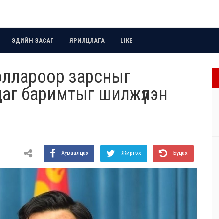
ЭДИЙН ЗАСАГ
ЯРИЛЦЛАГА
LIKE
доллароор зарсныг
аг баримтыг шилжүүлэн
Хуваалцах
Жиргэх
Буцах