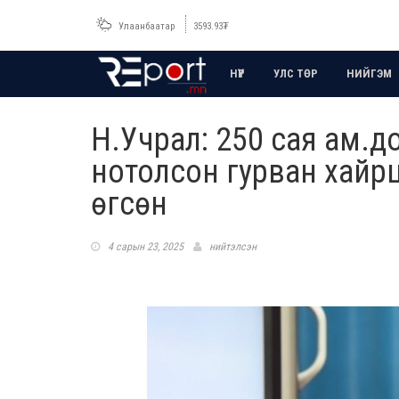
Улаанбаатар
3593.93
₮
НҮҮР
УЛС ТӨР
НИЙГЭМ
Н.Учрал: 250 сая ам.
нотолсон гурван хайрц
өгсөн
4 сарын 23, 2025
нийтэлсэн