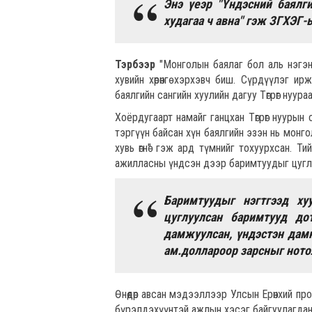
Энэ үеэр "
Үндэсний баялги
худагаа ч авна" гэж ЗГХЭГ-
Тэрбээр
"Монголын баялаг бол аль нэгэн 
хувийн хөрөнгө хэрхэвч биш. Сүрдүүлэг и
баялгийн сангийн хуулийн дагуу Төгрөг нуураа
Хоёрдугаарт намайг ганцхан Төгрөг нуурын
тэргүүн байсан хүн баялгийн эзэн нь монголч
хувь өгнө" гэж ард түмнийг тохуурхсан. Ти
ажилласны үндсэн дээр баримтуудыг цугл
Баримтуудыг нэгтгээд ху
цуглуулсан баримтууд д
дамжуулсан, үндэстэн дамн
ам.доллароор зарсныг ното
Өнөөдөр авсан мэдээллээр Улсын Ерөнхий пр
бүрэлдэхүүнтэй ажлын хэсэг байгуулагдан 