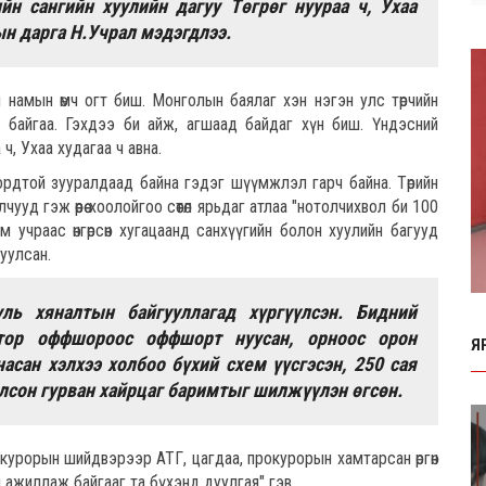
йн сангийн хуулийн дагуу Төгрөг нуураа ч, Ухаа
ын дарга Н.Учрал мэдэгдлээ.
намын өмч огт биш. Монголын баялаг хэн нэгэн улс төрчийн
рж байгаа. Гэхдээ би айж, агшаад байдаг хүн биш. Үндэсний
 ч, Ухаа худагаа ч авна.
 ордтой зууралдаад байна гэдэг шүүмжлэл гарч байна. Төрийн
ууд гэж өөрөө хоолойгоо сөөтөл ярьдаг атлаа "нотолчихвол би 100
йм учраас өнгөрсөн хугацаанд санхүүгийн болон хуулийн багууд
уулсан.
уль хяналтын байгууллагад хүргүүлсэн. Бидний
отор оффшороос оффшорт нуусан, орноос орон
Я
асан хэлхээ холбоо бүхий схем үүсгэсэн, 250 сая
лсон гурван хайрцаг баримтыг шилжүүлэн өгсөн.
окурорын шийдвэрээр АТГ, цагдаа, прокурорын хамтарсан өргөн
ажиллаж байгааг та бүхэнд дуулгая" гэв.