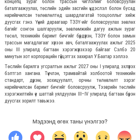
концепц зураг болон трассын чиглэлийг боловсруулан
баталгаажуулах, төслийн эдийн засгийн үндэслэл болон бусад
нарийвчилсан төлөвлөлтөд шаардлагатай тооцооллыг хийж
дуусгах гэнэ. Үүний дараагаар ТЭЗҮ-ийг боловсруулах зөвлөх
багийг сонгон шалгаруулж, зөвлөмжийн дагуу ажлын зураг
төсөл, техникийн баримт бичгийг бүрдүүлэн, ТЭЗҮ болон замын
трассын магадлагааг хүлээн авч, баталгаажуулах ажлыг 2025
оны III улиралд багтаан хэрэгжүүлэхээр байгааг Сэлбэ 20
минутын хот корпорацийн гүйцэтгэх захирал У.Баатар хэллээ.
Төслийн барилга угсралтын ажлыг 2027 оны I улиралд эхлүүлэх
бэлтгэл хангана. Түүнчлэн, трамвайтай холбоотой техникийн
стандарт, дүрэм, зохицуулалт, орчны төлөвлөлт зэрэг
нарийвчилсан баримт бичгийг боловсруулж, Тээврийн төслийн
хэрэгжилтийн үе шаттай уялдуулан III–IV улиралд багтаан бүрэн
дуусгах зорилт тавьжээ.
Мэдээнд өгөх таны үнэлгээ?