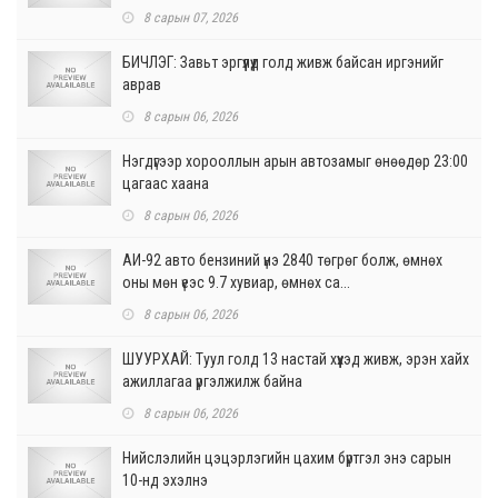
8 сарын 07, 2026
БИЧЛЭГ: Завьт эргүүлүүд голд живж байсан иргэнийг
аврав
8 сарын 06, 2026
Нэгдүгээр хорооллын арын автозамыг өнөөдөр 23:00
цагаас хаана
8 сарын 06, 2026
АИ-92 авто бензиний үнэ 2840 төгрөг болж, өмнөх
оны мөн үеэс 9.7 хувиар, өмнөх са...
8 сарын 06, 2026
ШУУРХАЙ: Туул голд 13 настай хүүхэд живж, эрэн хайх
ажиллагаа үргэлжилж байна
8 сарын 06, 2026
Нийслэлийн цэцэрлэгийн цахим бүртгэл энэ сарын
10-нд эхэлнэ