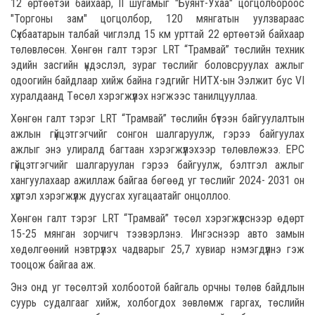
12 өртөөтэй байхаар, II шугамыг "Буянт-Ухаа" цогцолбороос
"Торгоны зам" цогцолбор, 120 мянгатын уулзвараас
Сүхбаатарын талбай чиглэлд 15 км урттай 22 өртөөтэй байхаар
төлөвлөсөн. Хөнгөн галт тэрэг LRT “Трамвай” төслийн техник
эдийн засгийн үндэслэл, зураг төслийг боловсруулах ажлыг
одоогийн байдлаар хийж байна гэдгийг НИТХ-ын Ээлжит бус VI
хуралдаанд Төсөл хэрэгжүүлэх нэгжээс танилцууллаа.
Хөнгөн галт тэрэг LRT “Трамвай” төслийн бүтээн байгуулалтын
ажлын гүйцэтгэгчийг сонгон шалгаруулж, гэрээ байгуулах
ажлыг энэ улиралд багтаан хэрэгжүүлэхээр төлөвлөжээ. EPC
гүйцэтгэгчийг шалгаруулан гэрээ байгуулж, бэлтгэл ажлыг
хангуулахаар ажиллаж байгаа бөгөөд уг төслийг 2024- 2031 он
хүртэл хэрэгжүүлж дуусгах хугацаатайг онцоллоо.
Хөнгөн галт тэрэг LRT “Трамвай” төсөл хэрэгжүүлснээр өдөрт
15-25 мянган зорчигч тээвэрлэнэ. Ингэснээр авто замын
хөдөлгөөний нэвтрүүлэх чадварыг 25,7 хувиар нэмэгдүүлнэ гэж
тооцож байгаа аж.
Энэ онд уг төсөлтэй холбоотой байгаль орчны төлөв байдлын
суурь судалгааг хийж, холбогдох зөвлөмж гаргах, төслийн