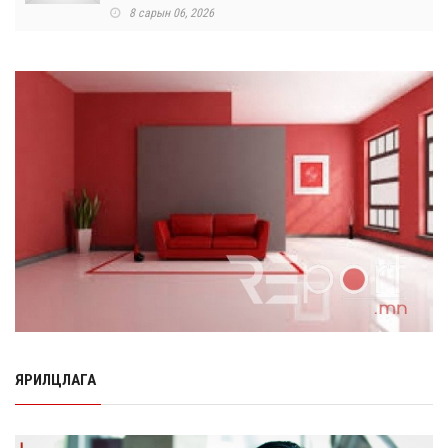
8 сарын 06, 2026
Өнөр хороолол болон Баянхошууны авто замын
барилгын ажлын нийт гүйцэтгэл 74.5 хув...
8 сарын 06, 2026
Нэгдүгээр ангид элсэгчдийн бүртгэлийг энэ сарын 17-
ноос E-Mongolia системээр зохи...
8 сарын 06, 2026
Өчигдөр согтуугаар тээврийн хэрэгсэл жолоодсон
95 хэрэг бүртгэгджээ
8 сарын 06, 2026
Хүүхдийн мөнгө, халамж, тэтгэмжийг энэ сарын 20-нд
олгоно
8 сарын 06, 2026
ЯРИЛЦЛАГА
НӨАТ-ын буцаан олголтыг 8 хувь болгох өргөдөлд 14
мянга гаруй иргэн дэмжиж гарын ...