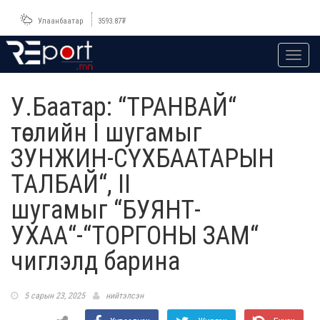
Улаанбаатар
3593.87
₮
Toggl
navig
У.Баатар: “ТРАНВАЙ“
төслийн I шугамыг
ЗУНЖИН-СҮХБААТАРЫН
ТАЛБАЙ“, II
шугамыг “БУЯНТ-
УХАА“-“ТОРГОНЫ ЗАМ“
чиглэлд барина
5 сарын 23, 2025
нийтэлсэн