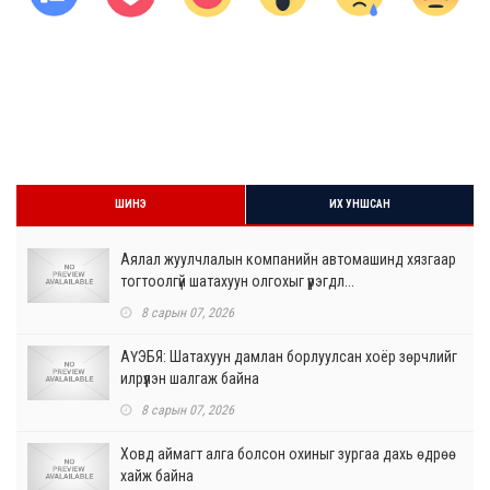
ШИНЭ
ИХ УНШСАН
Аялал жуулчлалын компанийн автомашинд хязгаар
тогтоолгүй шатахуун олгохыг үүрэгдл...
8 сарын 07, 2026
АҮЭБЯ: Шатахуун дамлан борлуулсан хоёр зөрчлийг
илрүүлэн шалгаж байна
8 сарын 07, 2026
Ховд аймагт алга болсон охиныг зургаа дахь өдрөө
хайж байна