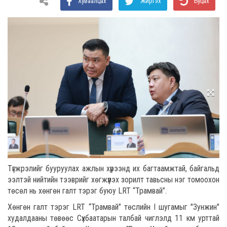
Хуваалцах
Жиргэх
Буцах
Түгжрэлийг бууруулах ажлын хүрээнд их багтаамжтай, байгальд
ээлтэй нийтийн тээврийг хөгжүүлэх зорилт тавьсны нэг томоохон
төсөл нь хөнгөн галт тэрэг буюу LRT “Трамвай”.
Хөнгөн галт тэрэг LRT “Трамвай” төслийн I шугамыг "Зунжин"
худалдааны төвөөс Сүхбаатарын талбай чиглэлд 11 км урттай