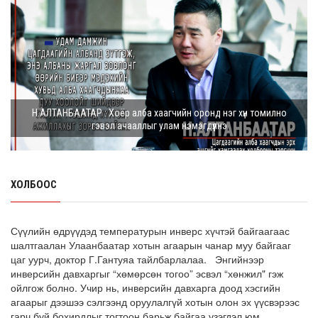
8 сарын 05, 2026
Г.Дамдинням: Шатахууны үнэ дээр тохиролцох
боломжгүй. Одоогоор олдож байгаа газра...
8 сарын 05, 2026
Э.Батшугар: Монгол Улс нэг эх үүсвэрээс буюу өндөр
Н.АЛТАНБААТАР : Хоёр алба хаагчийн оронд нэг хүн томилно
чанартай эмийг, хямд үнээр худ...
гэвэл ачааллыг улам нэмэгдүүлнэ
8 сарын 05, 2026
З.Мэндсайхан: Есдүгээр сард 2027 оны төсвийн
төсөлтэй хамт 2026 оны төсвийн тодот...
ХОЛБООС
8 сарын 05, 2026
АИ-92 автобензин 11 хоног, дизель түлш 18 хоногийн
Сүүлийн өдрүүдэд температурын инверс хүчтэй байгаагаас
НӨӨЦТЭЙ БАЙНА
шалтгаалан Улаанбаатар хотын агаарын чанар муу байгааг
цаг уурч, доктор Г.Гантуяа тайлбарлалаа. Энгийнээр
8 сарын 05, 2026
инверсийн давхаргыг “хөмөрсөн тогоо” эсвэл “хөнжил" гэж
ойлгож болно. Учир нь, инверсийн давхарга доод хэсгийн
Тэгш, сондгойгоор зааглан шатахуун олгосноор
агаарыг дээшээ сэлгээнд оруулалгүй хотын олон эх үүсвэрээс
өдрийн ачаалал ХОЁР ДАХИН БУУРСАН
гарч буй бохирдлыг тогтоон барьж байгаа үзэгдэл юм.