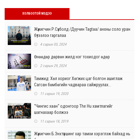
ХОЛБООТОЙ МЭДЭЭ
Жүжигчин Р.Сүхболд /Дуучин Tagtaa/ анхны соло уран
бүтээлээ гаргалаа
4 сарын 03, 2024
Өнөөдөр дөрвөн жилд нэг тохиодог өдөр
2 сарын 29, 2024
Тамжид: Хөл хориог Хөгжих цаг болгон ашиглаж
Сагсан бөмбөгийн чадвараа сайжруулах...
11 сарын 19, 2020
“Чингис хаан“ одонгоор The Hu хамтлагийг
шагнахаар болжээ
11 сарын 18, 2019
Жүжигчин Б.Энхтүвшинг хар тамхи хэрэглэж байхад нь