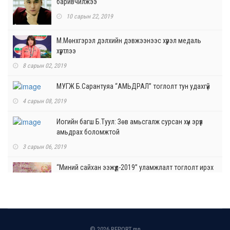
баривчилжээ
10 сарын 22, 2019
М.Мөнхгэрэл дэлхийн дэвжээнээс хүрэл медаль
хүртлээ
8 сарын 02, 2019
МУГЖ Б.Сарантуяа “АМЬДРАЛ” тоглолт тун удахгүй
4 сарын 08, 2019
Иогийн багш Б.Туул: Зөв амьсгалж сурсан хүн эрүүл
амьдрах боломжтой
3 сарын 06, 2019
“Миний сайхан ээжүүд-2019” уламжлалт тоглолт ирэх
сарын 7-нд ганцхан удаа болно
2 сарын 21, 2019
Одонгоо салоны 20 жилийн ойгоор ОДОД гоёно
11 сарын 29, 2018
© 2026 REPORT.mn