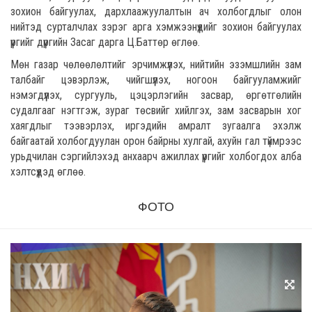
зохион байгуулах, дархлаажуулалтын ач холбогдлыг олон
нийтэд сурталчлах зэрэг арга хэмжээнүүдийг зохион байгуулах
үүргийг дүүргийн Засаг дарга Ц.Баттөр өглөө.
Мөн газар чөлөөлөлтийг эрчимжүүлэх, нийтийн эзэмшлийн зам
талбайг цэвэрлэж, чийгшүүлэх, ногоон байгууламжийг
нэмэгдүүлэх, сургууль, цэцэрлэгийн засвар, өргөтгөлийн
судалгааг нэгтгэж, зураг төсвийг хийлгэх, зам засварын хог
хаягдлыг тээвэрлэх, иргэдийн амралт зугаалга эхэлж
байгаатай холбогдуулан орон байрны хулгай, ахуйн гал түймрээс
урьдчилан сэргийлэхэд анхаарч ажиллах үүргийг холбогдох алба
хэлтсүүдэд өглөө.
ФОТО