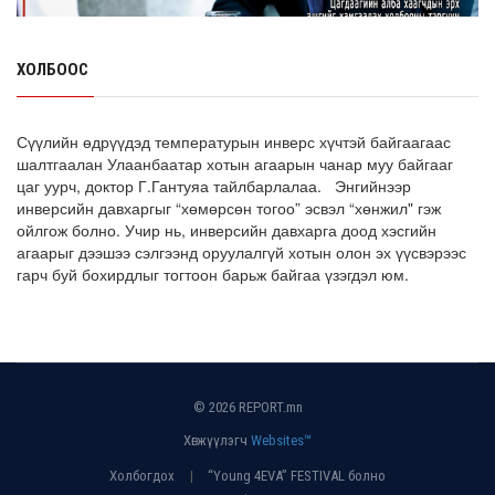
З.Мэндсайхан: Есдүгээр сард 2027 оны төсвийн
төсөлтэй хамт 2026 оны төсвийн тодот...
ХОЛБООС
8 сарын 05, 2026
АИ-92 автобензин 11 хоног, дизель түлш 18 хоногийн
Сүүлийн өдрүүдэд температурын инверс хүчтэй байгаагаас
НӨӨЦТЭЙ БАЙНА
шалтгаалан Улаанбаатар хотын агаарын чанар муу байгааг
цаг уурч, доктор Г.Гантуяа тайлбарлалаа. Энгийнээр
8 сарын 05, 2026
инверсийн давхаргыг “хөмөрсөн тогоо” эсвэл “хөнжил" гэж
ойлгож болно. Учир нь, инверсийн давхарга доод хэсгийн
Тэгш, сондгойгоор зааглан шатахуун олгосноор
агаарыг дээшээ сэлгээнд оруулалгүй хотын олон эх үүсвэрээс
өдрийн ачаалал ХОЁР ДАХИН БУУРСАН
гарч буй бохирдлыг тогтоон барьж байгаа үзэгдэл юм.
8 сарын 05, 2026
© 2026 REPORT.mn
Хөгжүүлэгч
Websites™
Холбогдох
“Young 4EVA” FESTIVAL болно