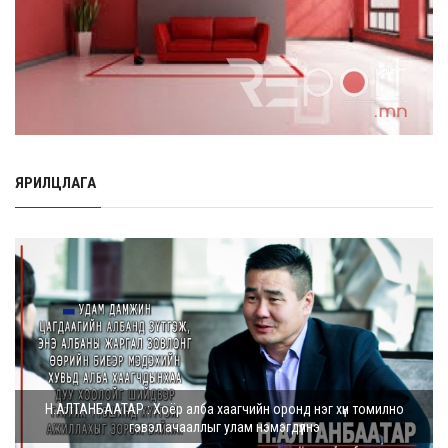
Өчигдөр согтуугаар тээврийн хэрэгсэл жолоодсон
95 хэрэг бүртгэгджээ
8 сарын 06, 2026
Хүүхдийн мөнгө, халамж, тэтгэмжийг энэ сарын 20-нд
олгоно
8 сарын 06, 2026
ЯРИЛЦЛАГА
НӨАТ-ын буцаан олголтыг 8 хувь болгох өргөдөлд 14
мянга гаруй иргэн дэмжиж гарын ...
8 сарын 05, 2026
Г.Дамдинням: Шатахууны үнэ дээр тохиролцох
боломжгүй. Одоогоор олдож байгаа газра...
8 сарын 05, 2026
Э.Батшугар: Монгол Улс нэг эх үүсвэрээс буюу өндөр
Н.АЛТАНБААТАР : Хоёр алба хаагчийн оронд нэг хүн томилно
чанартай эмийг, хямд үнээр худ...
гэвэл ачааллыг улам нэмэгдүүлнэ
8 сарын 05, 2026