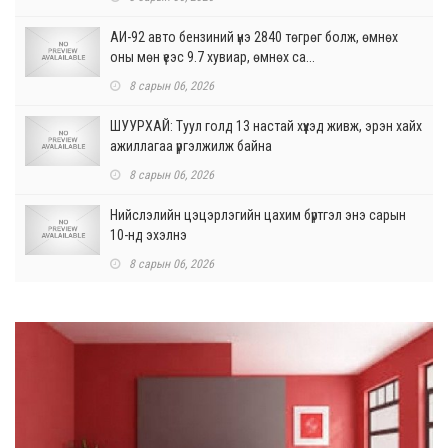
АИ-92 авто бензиний үнэ 2840 төгрөг болж, өмнөх
оны мөн үеэс 9.7 хувиар, өмнөх са...
8 сарын 06, 2026
ШУУРХАЙ: Туул голд 13 настай хүүхэд живж, эрэн хайх
ажиллагаа үргэлжилж байна
8 сарын 06, 2026
Нийслэлийн цэцэрлэгийн цахим бүртгэл энэ сарын
10-нд эхэлнэ
8 сарын 06, 2026
Өнөр хороолол болон Баянхошууны авто замын
барилгын ажлын нийт гүйцэтгэл 74.5 хув...
8 сарын 06, 2026
Нэгдүгээр ангид элсэгчдийн бүртгэлийг энэ сарын 17-
ноос E-Mongolia системээр зохи...
8 сарын 06, 2026