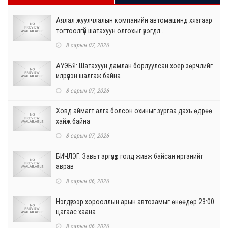
Аялал жуулчлалын компанийн автомашинд хязгаар
тогтоолгүй шатахуун олгохыг үүрэгдл...
8 сарын 07, 2026
АҮЭБЯ: Шатахуун дамлан борлуулсан хоёр зөрчлийг
илрүүлэн шалгаж байна
8 сарын 07, 2026
Ховд аймагт алга болсон охиныг зургаа дахь өдрөө
хайж байна
8 сарын 07, 2026
БИЧЛЭГ: Завьт эргүүлүүд голд живж байсан иргэнийг
аврав
8 сарын 06, 2026
Нэгдүгээр хорооллын арын автозамыг өнөөдөр 23:00
цагаас хаана
8 сарын 06, 2026