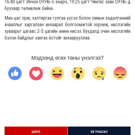
16:40 цагт Инчон ОУНБ-с хөөрч, 19:25 цагт Чингис хаан ОУНБ-д
буухаар төлөвлөж байна.
Мөн цас орж, халтиргаа гулгаа үүсэх болон замын хөдөлгөөний
ачааллыг харгалзан анхаарал болгоомжтой зорчиж, нислэгийн
хуваарьт цагаас 2-3 цагийн өмнө нисэх буудалд очин нислэгийн
бэлэн байдлыг хангах ёстойг анхаарууллаа.
Мэдээнд өгөх таны үнэлгээ?
ШИНЭ
ИХ УНШСАН