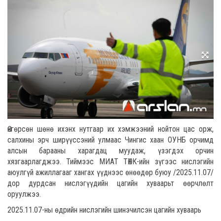
Өнгөрсөн шөнө ихэнх нутгаар их хэмжээний нойтон цас орж,
салхины эрч ширүүссэний улмаас Чингис хаан ОУНБ орчимд
алсын барааны харагдац муудаж, үзэгдэх орчин
хязгаарлагджээ. Тиймээс МИАТ ТӨХК-ийн зүгээс нислэгийн
аюулгүй ажиллагааг хангах үүднээс өнөөдөр буюу /2025.11.07/
дор дурдсан нислэгүүдийн цагийн хуваарьт өөрчлөлт
оруулжээ.
2025.11.07-ны өдрийн нислэгийн шинэчилсэн цагийн хуваарь