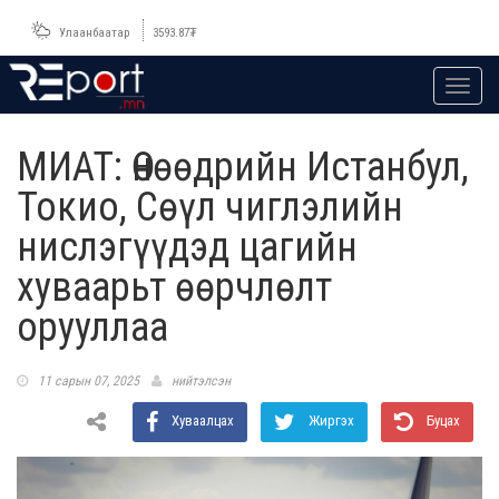
Улаанбаатар
3593.87
₮
Toggl
navig
МИАТ: Өнөөдрийн Истанбул,
Токио, Сөүл чиглэлийн
нислэгүүдэд цагийн
хуваарьт өөрчлөлт
орууллаа
11 сарын 07, 2025
нийтэлсэн
Хуваалцах
Жиргэх
Буцах