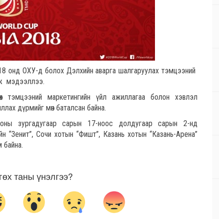
018 онд ОХУ-д болох Дэлхийн аварга шалгаруулах тэмцээний
лж мэдээллээ.
өх тэмцээний маркетингийн үйл ажиллагаа болон хэвлэл
ллах дүрмийг мөн баталсан байна.
 оны зургадугаар сарын 17-ноос долдугаар сарын 2-нд
йн “Зенит”, Сочи хотын “Фишт”, Казань хотын “Казань-Арена”
 байна.
гөх таны үнэлгээ?