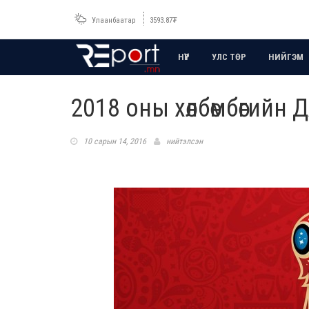
Улаанбаатар
3593.87
₮
НҮҮР
УЛС ТӨР
НИЙГЭМ
2018 оны хөлбөмбөгийн
10 сарын 14, 2016
нийтэлсэн