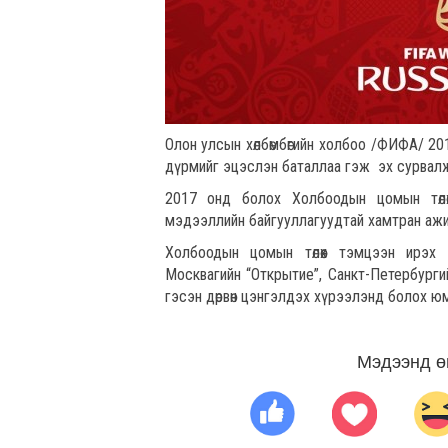
Олон улсын хөлбөмбөгийн холбоо /ФИФА/ 2
дүрмийг эцэслэн баталлаа гэж эх сурва
2017 онд болох Холбоодын цомын төлө
мэдээллийн байгууллагуудтай хамтран ажи
Холбоодын цомын төлөөх тэмцээн ирэх
Москвагийн “Открытие”, Санкт-Петербурги
гэсэн дөрвөн цэнгэлдэх хүрээлэнд болох юм
Мэдээнд ө