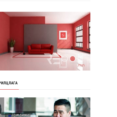
Өнөр хороолол болон Баянхошууны
авто замын барилгын ажлын нийт
гүйцэтгэл 74.5 хув...
8 сарын 06, 2026
Нэгдүгээр ангид элсэгчдийн
бүртгэлийг энэ сарын 17-ноос E-
Mongolia системээр зохи...
8 сарын 06, 2026
Өчигдөр согтуугаар тээврийн
хэрэгсэл жолоодсон 95 хэрэг
бүртгэгджээ
8 сарын 06, 2026
Хүүхдийн мөнгө, халамж, тэтгэмжийг
энэ сарын 20-нд олгоно
РИЛЦЛАГА
8 сарын 06, 2026
НӨАТ-ын буцаан олголтыг 8 хувь
болгох өргөдөлд 14 мянга гаруй
иргэн дэмжиж гарын ...
8 сарын 05, 2026