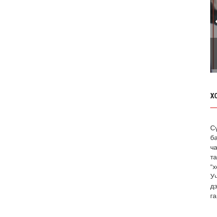
Х
С
б
ча
т
“х
У
д
га