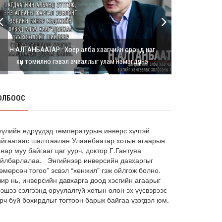
Г.Дамдинням: Шатахууны үнэ дээр
тохиролцох боломжгүй. Одоогоор
олдож байгаа газра...
8 сарын 05, 2026
Н.АЛТАНБААТАР : Хоёр алба хаагчийн оронд нэг
Э.Батшугар: Монгол Улс нэг эх
хүн томилно гэвэл ачааллыг улам нэмэгдүүлнэ
үүсвэрээс буюу өндөр чанартай
эмийг, хямд үнээр худ...
8 сарын 05, 2026
ОЛБООС
З.Мэндсайхан: Есдүгээр сард 2027
оны төсвийн төсөлтэй хамт 2026
оны төсвийн тодот...
8 сарын 05, 2026
үүлийн өдрүүдэд температурын инверс хүчтэй
айгаагаас шалтгаалан Улаанбаатар хотын агаарын
АИ-92 автобензин 11 хоног, дизель
нар муу байгааг цаг уурч, доктор Г.Гантуяа
түлш 18 хоногийн НӨӨЦТЭЙ БАЙНА
айлбарлалаа. Энгийнээр инверсийн давхаргыг
өмөрсөн тогоо” эсвэл “хөнжил" гэж ойлгож болно.
8 сарын 05, 2026
чир нь, инверсийн давхарга доод хэсгийн агаарыг
Тэгш, сондгойгоор зааглан
ээшээ сэлгээнд оруулалгүй хотын олон эх үүсвэрээс
шатахуун олгосноор өдрийн
рч буй бохирдлыг тогтоон барьж байгаа үзэгдэл юм.
ачаалал ХОЁР ДАХИН БУУРСАН
8 сарын 05, 2026