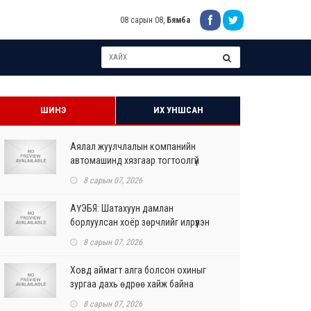
08 сарын 08,
Бямба
ШИНЭ
ИХ УНШСАН
Аялал жуулчлалын компанийн
автомашинд хязгаар тогтоолгүй
шатахуун олгохыг үүрэгдл...
8 сарын 07, 2026
АҮЭБЯ: Шатахуун дамлан
борлуулсан хоёр зөрчлийг илрүүлэн
шалгаж байна
8 сарын 07, 2026
Ховд аймагт алга болсон охиныг
зургаа дахь өдрөө хайж байна
8 сарын 07, 2026