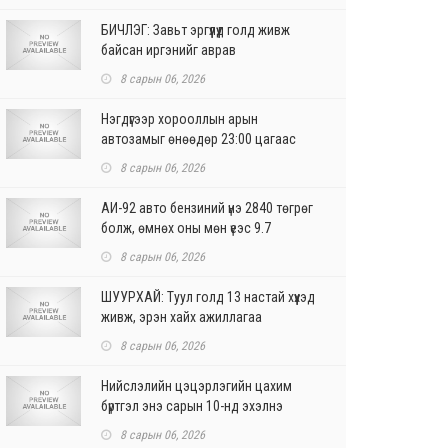
БИЧЛЭГ: Завьт эргүүлүүд голд живж
байсан иргэнийг аврав
8 сарын 06, 2026
Нэгдүгээр хорооллын арын
автозамыг өнөөдөр 23:00 цагаас
хаана
8 сарын 06, 2026
АИ-92 авто бензиний үнэ 2840 төгрөг
болж, өмнөх оны мөн үеэс 9.7
хувиар, өмнөх са...
8 сарын 06, 2026
ШУУРХАЙ: Туул голд 13 настай хүүхэд
живж, эрэн хайх ажиллагаа
үргэлжилж байна
8 сарын 06, 2026
Нийслэлийн цэцэрлэгийн цахим
бүртгэл энэ сарын 10-нд эхэлнэ
8 сарын 06, 2026