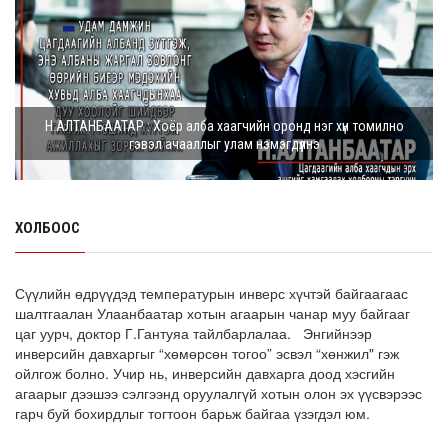
Г.Дамдинням: Шатахууны үнэ дээр тохиролцох
боломжгүй. Одоогоор олдож байгаа газра...
8 сарын 05, 2026
Э.Батшугар: Монгол Улс нэг эх үүсвэрээс буюу өндөр
Н.АЛТАНБААТАР : Хоёр алба хаагчийн оронд нэг хүн томилно
чанартай эмийг, хямд үнээр худ...
гэвэл ачааллыг улам нэмэгдүүлнэ
8 сарын 05, 2026
З.Мэндсайхан: Есдүгээр сард 2027 оны төсвийн
төсөлтэй хамт 2026 оны төсвийн тодот...
ХОЛБООС
8 сарын 05, 2026
АИ-92 автобензин 11 хоног, дизель түлш 18 хоногийн
Сүүлийн өдрүүдэд температурын инверс хүчтэй байгаагаас
НӨӨЦТЭЙ БАЙНА
шалтгаалан Улаанбаатар хотын агаарын чанар муу байгааг
цаг уурч, доктор Г.Гантуяа тайлбарлалаа. Энгийнээр
8 сарын 05, 2026
инверсийн давхаргыг “хөмөрсөн тогоо” эсвэл “хөнжил" гэж
ойлгож болно. Учир нь, инверсийн давхарга доод хэсгийн
Тэгш, сондгойгоор зааглан шатахуун олгосноор
агаарыг дээшээ сэлгээнд оруулалгүй хотын олон эх үүсвэрээс
өдрийн ачаалал ХОЁР ДАХИН БУУРСАН
гарч буй бохирдлыг тогтоон барьж байгаа үзэгдэл юм.
8 сарын 05, 2026