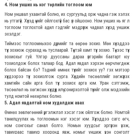
4. Ном унших нь нэг төрлийн тоглоом юм
Ном уншвал ухаантай болно, их сургуульд орж чадна гэж хэлэх
нь утгагүй. Хүүхэд үүнийг ойлгохгүй бас үл ойшооно. Ном унших нь яг л
тоглоом тоглохтой адил гэдгийг мэдрүүлж чадвал хүүхэд уншиж
эхэлдэг.
Тиймээс тоглоомныхоо дүрмийг та өөрөө зохио. Мөн хүүхэддээ
түүх зохиож сурахад нь туслаарай. Түүнтэй хамт түүх зохио. Түүнээс түүх
зохиохыг гуй. Үлгэр дууссаны дараа үлгэрийн баатарт юу
тохиолдож болох талаар бод. Адал явдал хэрхэн өөрчлөгдөж
болох байсан бэ? Тэдний өмнөх түүхийг зохиох уу? гэх мэтээр
хүүхдээрээ түүх зохиолгож сурга. Хүүхдийн төсөөллийг хөгжүүлэх
хамгийн сайн арга бол түүх зохиох арга юм. Уран сэтгэмж,
төсөөлөл нь хөгжсөн хүүхдүүд илүү сонирхолтой түүхийг олж мэдэхийн
тулд номтой нөхөрлөх болно.
5. Адал явдалтай ном худалдаж авах
Өмнөх зөвлөгөөний үргэлжлэл хэсэг гэж ойлгож болно. Номтой
танилцуулах нь тоглоомын нэг хэсэг юм. Хүүхэддээ сагс өгч,
ном сонгохыг санал болго. Номын хуудсыг эргүүлэн үзэж,
тавиураас тавиур хооронд явж, номыг уншиж үзэн сонголт