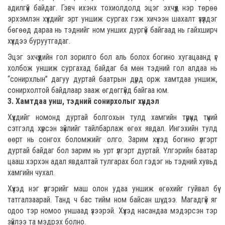
адилгүй байдаг. Гэвч ихэнх тохиолдолд эцэг эхчүүд нэр төрөө
эрхэмлэн хүүхдийг эрт уншиж сургах гэж хичээн шахалт үзүүлдэг
бөгөөд дараа нь тэднийг ном унших дургүй байгаад нь гайхширч
хүүхдээ буруутгадаг.
Эцэг эхчүүдийн гол зорилго бол аль болох богино хугацаанд үг
холбож уншиж сургахад байдаг ба мөн тэдний гол алдаа нь
“сонирхлын” дагуу дуртай баатрын дүрд орж хамтдаа уншиж,
сонирхолтой байдлаар зааж өгдөггүйд байгаа юм.
3. Хамтдаа унш, тэдний сонирхолыг хүндэл
Хүүхдийг номонд дуртай болгохын тулд хамгийн түрүүнд түүний
сэтгэлд хүрсэн зүйлийг тайлбарлаж өгөх явдал. Ингэхийн тулд
өөрт нь сонгох боломжийг олго. Зарим хүүхэд богино үлгэрт
дуртай байдаг бол зарим нь урт үлгэрт дуртай. Үлгэрийн баатар
цааш хэрхэн адал явдалтай тулгарах бол гэдэг нь тэдний хувьд
хамгийн чухал.
Хүүхэд нэг үлгэрийг маш олон удаа уншиж өгөхийг гуйвал бүү
татгалзаарай. Танд ч бас тийм ном байсан шүү дээ. Магадгүй яг
одоо тэр номоо уншаад үзээрэй. Хүүхэд насандаа мэдэрсэн тэр
зүйлээ та мэдрэх болно.