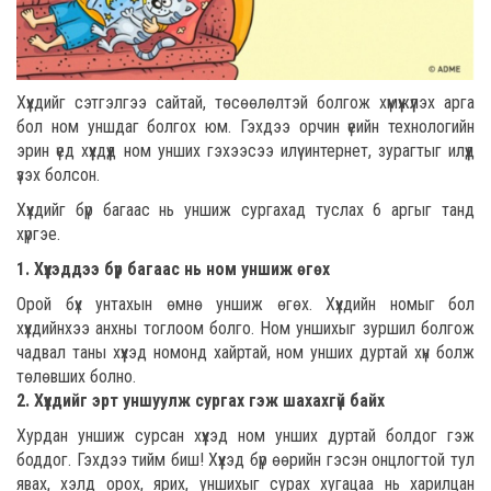
Хүүхдийг сэтгэлгээ сайтай, төсөөлөлтэй болгож хүмүүжүүлэх арга
бол ном уншдаг болгох юм. Гэхдээ орчин үеийн технологийн
эрин үед хүүхдүүд ном унших гэхээсээ илүү интернет, зурагтыг илүүд
үзэх болсон.
Хүүхдийг бүр багаас нь уншиж сургахад туслах 6 аргыг танд
хүргэе.
1. Хүүхэддээ бүр багаас нь ном уншиж өгөх
Орой бүх унтахын өмнө уншиж өгөх. Хүүхдийн номыг бол
хүүхдийнхээ анхны тоглоом болго. Ном уншихыг зуршил болгож
чадвал таны хүүхэд номонд хайртай, ном унших дуртай хүн болж
төлөвших болно.
2. Хүүхдийг эрт уншуулж сургах гэж шахахгүй байх
Хурдан уншиж сурсан хүүхэд ном унших дуртай болдог гэж
боддог. Гэхдээ тийм биш! Хүүхэд бүр өөрийн гэсэн онцлогтой тул
явах, хэлд орох, ярих, уншихыг сурах хугацаа нь харилцан