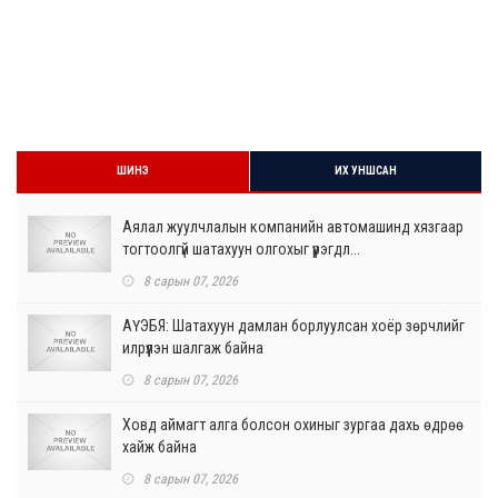
ШИНЭ
ИХ УНШСАН
Аялал жуулчлалын компанийн автомашинд хязгаар
тогтоолгүй шатахуун олгохыг үүрэгдл...
8 сарын 07, 2026
АҮЭБЯ: Шатахуун дамлан борлуулсан хоёр зөрчлийг
илрүүлэн шалгаж байна
8 сарын 07, 2026
Ховд аймагт алга болсон охиныг зургаа дахь өдрөө
хайж байна
8 сарын 07, 2026