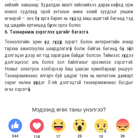
хийхийг зөвшөөр. Худалдан авалт хийснийхээ дараа кафед орж
номоо судлаад орой унтахын өмнө эхний хуудсыг уншиж
өгөөрэй – энэ бүх арга барил нь хүүхдэд маш ашигтай бөгөөд тэд
ид шидийн ертөнцөд бүрэн орох болно.
6. Төхөөрөмж хэрэглэх цагийг багасга
Технологийн эрин үед хүүхдүүд зурагт болон интернетийн ачаар
тархиа ажиллуулах шаардлагагүй болж байгаа бөгөөд бүх зүйл
дэлгэцэн дээр ил тод харагдаж байдаг болсон. Тиймээс хүүхдээ
дэлгэцнээс аль болох хол байлгахыг эрхэмлэх хэрэгтэй.
Номыг электрон хэлбэрээр биш цаасан хувилбараар уншуул.
Төхөөрөмжнөөс ялгарч буй цацраг туяа нь мелатони дааварт
сөрөг нөлөө үзүүлдэг. E-ink дэлгэцтэй төхөөрөмжнөөс бусдыг
өгөх хэрэггүй.
Мэдээнд өгөх таны үнэлгээ?
544
26
39
10
17
118