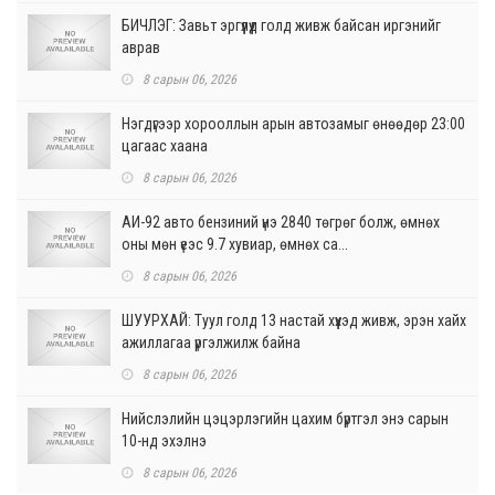
БИЧЛЭГ: Завьт эргүүлүүд голд живж байсан иргэнийг
аврав
8 сарын 06, 2026
Нэгдүгээр хорооллын арын автозамыг өнөөдөр 23:00
цагаас хаана
8 сарын 06, 2026
АИ-92 авто бензиний үнэ 2840 төгрөг болж, өмнөх
оны мөн үеэс 9.7 хувиар, өмнөх са...
8 сарын 06, 2026
ШУУРХАЙ: Туул голд 13 настай хүүхэд живж, эрэн хайх
ажиллагаа үргэлжилж байна
8 сарын 06, 2026
Нийслэлийн цэцэрлэгийн цахим бүртгэл энэ сарын
10-нд эхэлнэ
8 сарын 06, 2026