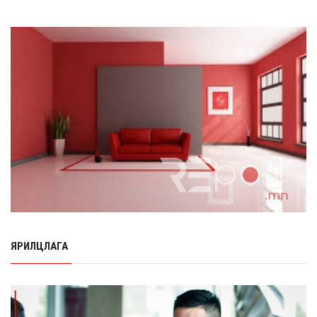
Өнөр хороолол болон Баянхошууны авто замын
барилгын ажлын нийт гүйцэтгэл 74.5 хув...
8 сарын 06, 2026
Нэгдүгээр ангид элсэгчдийн бүртгэлийг энэ сарын 17-
ноос E-Mongolia системээр зохи...
8 сарын 06, 2026
Өчигдөр согтуугаар тээврийн хэрэгсэл жолоодсон
95 хэрэг бүртгэгджээ
8 сарын 06, 2026
Хүүхдийн мөнгө, халамж, тэтгэмжийг энэ сарын 20-нд
олгоно
8 сарын 06, 2026
ЯРИЛЦЛАГА
НӨАТ-ын буцаан олголтыг 8 хувь болгох өргөдөлд 14
мянга гаруй иргэн дэмжиж гарын ...
8 сарын 05, 2026