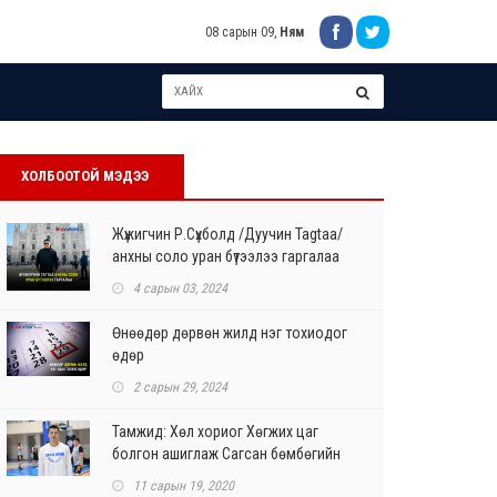
08 сарын 09,
Ням
ХОЛБООТОЙ МЭДЭЭ
Жүжигчин Р.Сүхболд /Дуучин Tagtaa/
анхны соло уран бүтээлээ гаргалаа
4 сарын 03, 2024
Өнөөдөр дөрвөн жилд нэг тохиодог
өдөр
2 сарын 29, 2024
Тамжид: Хөл хориог Хөгжих цаг
болгон ашиглаж Сагсан бөмбөгийн
чадвараа сайжруулах...
11 сарын 19, 2020