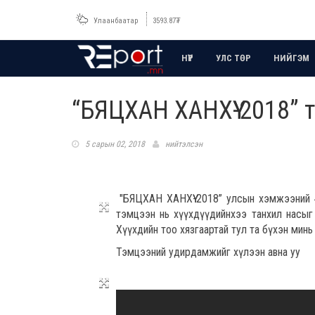
Улаанбаатар
3593.87
₮
НҮҮР
УЛС ТӨР
НИЙГЭМ
“БЯЦХАН ХАНХҮҮ-2018” 
5 сарын 02, 2018
нийтэлсэн
"БЯЦХАН ХАНХҮҮ-2018” улсын хэмжээний 4
тэмцээн нь хүүхдүүдийнхээ танхил насы
Хүүхдийн тоо хязгаартай тул та бүхэн мин
Тэмцээний удирдамжийг хүлээн авна уу