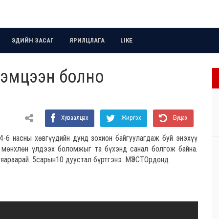
ЭДИЙН ЗАСАГ
ЯРИЛЦЛАГА
LIKE
тэмцээн болно
Хуваалцах
Жиргэх
Буцах
-6 насны хөвгүүдийн дунд зохион байгуулагдаж буй энэхүү
г мөнхлөн үлдээх боломжыг та бүхэнд санал болгож байна.
ь яараарай. 5сарын10 дуустал бүртгэнэ. МҮЭСТОрдонд