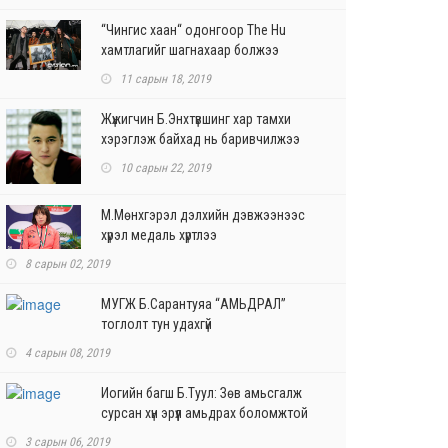
“Чингис хаан“ одонгоор The Hu
хамтлагийг шагнахаар болжээ
11 сарын 18, 2019
Жүжигчин Б.Энхтүвшинг хар тамхи
хэрэглэж байхад нь баривчилжээ
10 сарын 22, 2019
М.Мөнхгэрэл дэлхийн дэвжээнээс
хүрэл медаль хүртлээ
8 сарын 02, 2019
МУГЖ Б.Сарантуяа “АМЬДРАЛ”
тоглолт тун удахгүй
4 сарын 08, 2019
Иогийн багш Б.Туул: Зөв амьсгалж
сурсан хүн эрүүл амьдрах боломжтой
3 сарын 06, 2019