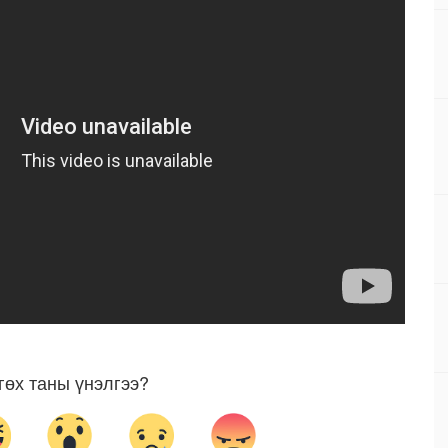
гөх таны үнэлгээ?