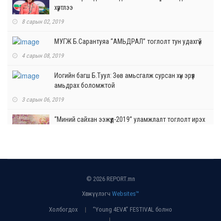
хүртлээ
8 сарын 02, 2019
МУГЖ Б.Сарантуяа “АМЬДРАЛ” тоглолт тун удахгүй
4 сарын 08, 2019
Иогийн багш Б.Туул: Зөв амьсгалж сурсан хүн эрүүл
амьдрах боломжтой
3 сарын 06, 2019
“Миний сайхан ээжүүд-2019” уламжлалт тоглолт ирэх
сарын 7-нд ганцхан удаа болно
2 сарын 21, 2019
Одонгоо салоны 20 жилийн ойгоор ОДОД гоёно
11 сарын 29, 2018
© 2026 REPORT.mn
Хөгжүүлэгч
Websites™
“Зогсошгүй” бүжигчин МУСТА М.Бямбаа
Холбогдох
“Young 4EVA” FESTIVAL болно
11 сарын 05, 2018