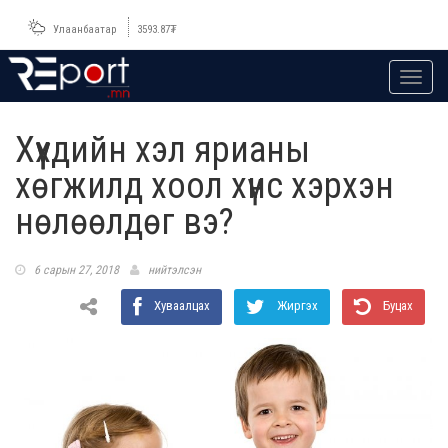
Улаанбаатар
3593.87
₮
Toggl
navig
Хүүхдийн хэл ярианы
хөгжилд хоол хүнс хэрхэн
нөлөөлдөг вэ?
6 сарын 27, 2018
нийтэлсэн
Хуваалцах
Жиргэх
Буцах