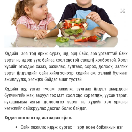
Хүүхдийн зөв тод ярьж сурах, шүд эрүүл байх, зөв ургалттай байх
зэрэг нь идэж ууж байгаа хоол хүнстэй салшгүй холбоотой. Хоол
хүнсийг өгөхдөө хазах, зажилах, зулгаах, сорох, долоох, залгих
зэрэг үйлдэлүүдийг сайн хийлгэснээр хүүхдийн ам, хэлний булчинг
ажиллуулж, хөгжүүлж байдаг ашиг тустай.
Хүүхдийн шүд ургах тусам зажилж, зулгаах үйлдэл шаардсан
булчингийн мах, ааруул гэх мэт хоол хүнс хэрэглүүлж, уусан тараг,
нухашныхаа аягыг долоолгох зэрэг нь хүүхдийн хэл ярианы
хөгжлийг сайжруулах дасгал болж байдаг.
Хүүхдээ хооллоход анхаарах зүйлс:
Сайн зажилж идүүлж сургах – эрүүл өсөн бойжихын нэг