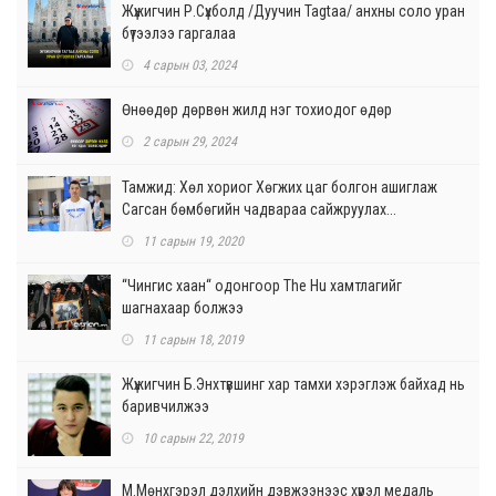
Жүжигчин Р.Сүхболд /Дуучин Tagtaa/ анхны соло уран
бүтээлээ гаргалаа
4 сарын 03, 2024
Өнөөдөр дөрвөн жилд нэг тохиодог өдөр
2 сарын 29, 2024
Тамжид: Хөл хориог Хөгжих цаг болгон ашиглаж
Сагсан бөмбөгийн чадвараа сайжруулах...
11 сарын 19, 2020
“Чингис хаан“ одонгоор The Hu хамтлагийг
шагнахаар болжээ
11 сарын 18, 2019
Жүжигчин Б.Энхтүвшинг хар тамхи хэрэглэж байхад нь
баривчилжээ
10 сарын 22, 2019
М.Мөнхгэрэл дэлхийн дэвжээнээс хүрэл медаль