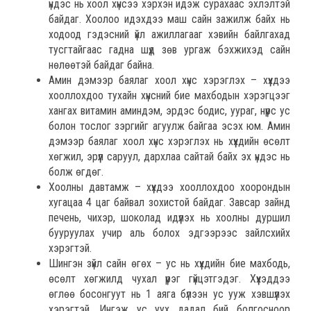
үндэс нь хоол хүнсээ хэрхэн идэж сурахаас эхлэлтэй
байдаг. Хоолоо идэхдээ маш сайн зажилж байх нь
ходоод гэдэсний үйл ажиллагааг хэвийн байлгахад
тусгтайгаас гадна шүд зөв ургаж бэхжихэд сайн
нөлөөтэй байдаг байна.
Амин дэмээр баялаг хоол хүнс хэрэглэх – хүүхдээ
хооллохдоо тухайн хүнсний бие махбодын хэрэгцээг
хангах витамин аминдэм, эрдэс бодис, уураг, нүүрс ус
болон тослог зэргийг агуулж байгаа эсэх юм. Амин
дэмээр баялаг хоол хүнс хэрэглэх нь хүүхдийн өсөлт
хөгжил, эрүүл саруул, дархлаа сайтай байх эх үндэс нь
болж өгдөг.
Хоолны давтамж – хүүхдээ хооллохдоо хоорондын
хугацаа 4 цаг байвал зохистой байдаг. Завсар зайнд
печень, чихэр, шоколад идүүлэх нь хоолны дуршил
бууруулах учир аль болох эдгээрээс зайлсхийх
хэрэгтэй.
Шингэн зүйл сайн өгөх – ус нь хүүхдийн бие махбодь,
өсөлт хөгжилд чухал үүрэг гүйцэтгэдэг. Хүүхэддээ
өглөө босонгуут нь 1 аяга бүлээн ус ууж хэвшүүлэх
хэрэгтэй. Ингэж ус уух дадал бий болгосноор