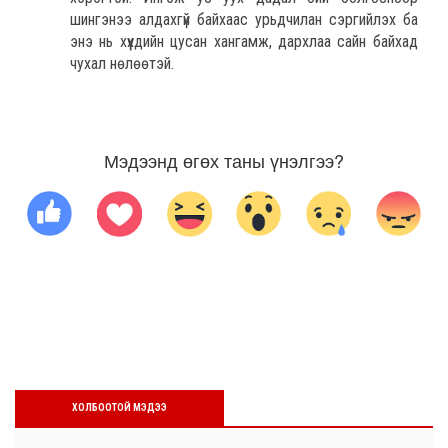
шингэнээ алдахгүй байхаас урьдчилан сэргийлэх ба
энэ нь хүүхдийн цусан хангамж, дархлаа сайн байхад
чухал нөлөөтэй.
Мэдээнд өгөх таны үнэлгээ?
ХОЛБООТОЙ МЭДЭЭ