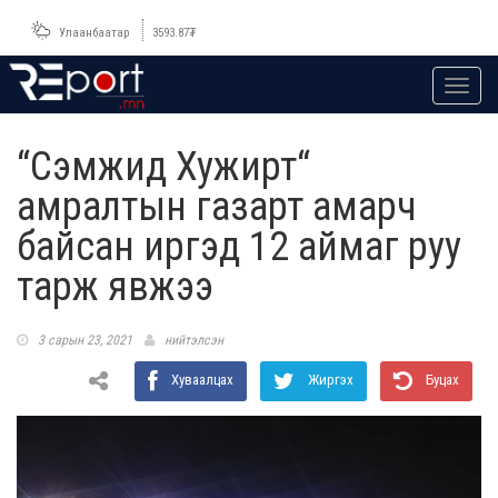
Улаанбаатар
3593.87
₮
Toggl
navig
“Сэмжид Хужирт“
амралтын газарт амарч
байсан иргэд 12 аймаг руу
тарж явжээ
3 сарын 23, 2021
нийтэлсэн
Хуваалцах
Жиргэх
Буцах