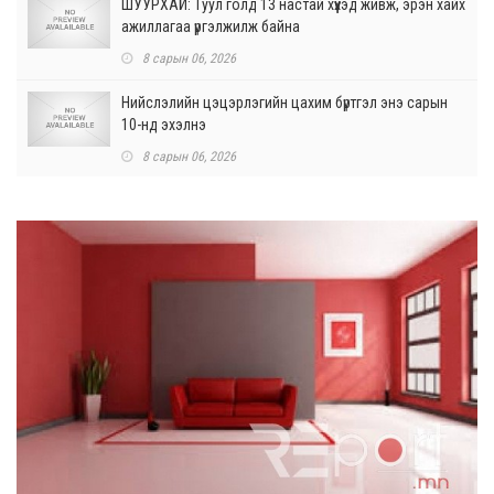
ШУУРХАЙ: Туул голд 13 настай хүүхэд живж, эрэн хайх
ажиллагаа үргэлжилж байна
8 сарын 06, 2026
Нийслэлийн цэцэрлэгийн цахим бүртгэл энэ сарын
10-нд эхэлнэ
8 сарын 06, 2026
Өнөр хороолол болон Баянхошууны авто замын
барилгын ажлын нийт гүйцэтгэл 74.5 хув...
8 сарын 06, 2026
Нэгдүгээр ангид элсэгчдийн бүртгэлийг энэ сарын 17-
ноос E-Mongolia системээр зохи...
8 сарын 06, 2026
Өчигдөр согтуугаар тээврийн хэрэгсэл жолоодсон
95 хэрэг бүртгэгджээ
8 сарын 06, 2026