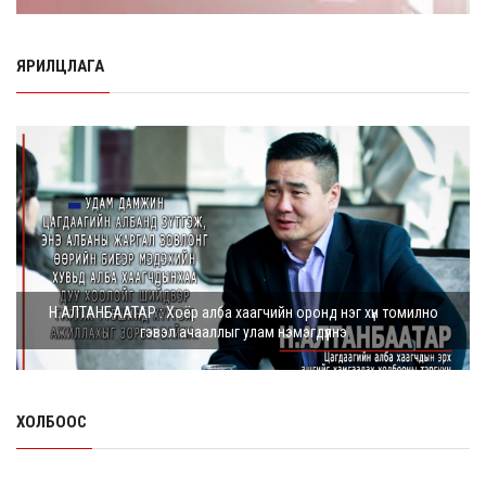
Хүүхдийн мөнгө, халамж, тэтгэмжийг энэ сарын 20-нд
олгоно
8 сарын 06, 2026
ЯРИЛЦЛАГА
НӨАТ-ын буцаан олголтыг 8 хувь болгох өргөдөлд 14
мянга гаруй иргэн дэмжиж гарын ...
8 сарын 05, 2026
Г.Дамдинням: Шатахууны үнэ дээр тохиролцох
боломжгүй. Одоогоор олдож байгаа газра...
8 сарын 05, 2026
Э.Батшугар: Монгол Улс нэг эх үүсвэрээс буюу өндөр
Н.АЛТАНБААТАР : Хоёр алба хаагчийн оронд нэг хүн томилно
чанартай эмийг, хямд үнээр худ...
гэвэл ачааллыг улам нэмэгдүүлнэ
8 сарын 05, 2026
З.Мэндсайхан: Есдүгээр сард 2027 оны төсвийн
төсөлтэй хамт 2026 оны төсвийн тодот...
ХОЛБООС
8 сарын 05, 2026
АИ-92 автобензин 11 хоног, дизель түлш 18 хоногийн