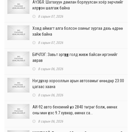
АҮЭБЯ: Шатахуун дамлан борлуулсан хоёр зөрчлийг
илрүүлэн шалгаж байна
8 сарын 07, 2026
Ховд аймагт алга болсон охиныг зургаа дахь өдрөө
хайж байна
8 сарын 07, 2026
БИЧЛЭГ: Завьт эргүүлүүд голд живж байсан иргэнийг
аврав
8 сарын 06, 2026
Нэгдүгээр хорооллын арын автозамыг өнөөдөр 23:00
цагаас хаана
8 сарын 06, 2026
АИ-92 авто бензиний үнэ 2840 төгрөг болж, өмнөх
оны мөн үеэс 9.7 хувиар, өмнөх са...
8 сарын 06, 2026