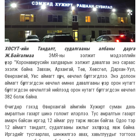
ХӨСҮТ-ийн Тандалт, судалгааны албаны дарга
Ж.Байгалмаа
ЭМЯ-ны ээлжит мэдээллийн
үеэр
"Коронавирусийн халдварын ээлжит давалгаа энэ сараас
эхэлж байна. Завхан, Архангай, Төв, Хөвсгөл, Дархан-Уул,
Өвөрхангай, Увс аймагт хүрч, өвчлөл бүртгэгдлээ. Энэ долоон
аймагт бүртгэгдсэн өвчлөл өмнөх давалгааны үеэр орон нутагт
бүртгэгдсэн өвчлөлтэй нийлээд орон нутагт бүртгэгдсэн өвчлөл
382 болж байна.
Өчигдөр гэхэд Өвөрхангай аймгийн Хужирт суман дахь
амралтын газарт шинэ голомт илэрлээ. Тус амралтын газарт
амарч байсан иргэд 12 аймаг руу тарж явсан байгаа. Одоо тэр
12 аймагт тандалт, судалгааны ажлыг эхлүүлээд явж байна.
Иргэдийг тусгаарлах, шинжилгээ авах, хавьтлуудыг тогтоох