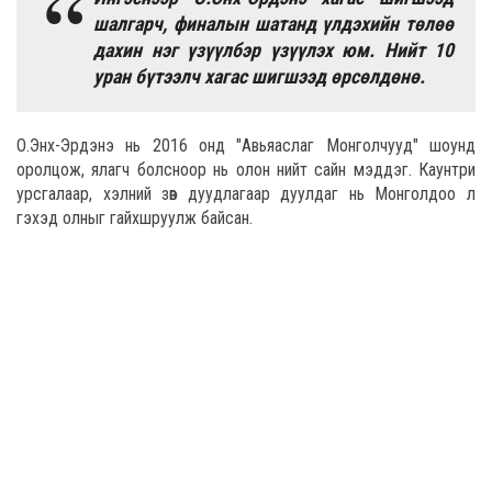
шалгарч, финалын шатанд үлдэхийн төлөө
дахин нэг үзүүлбэр үзүүлэх юм. Нийт 10
уран бүтээлч хагас шигшээд өрсөлдөнө.
О.Энх-Эрдэнэ нь 2016 онд "Авьяаслаг Монголчууд" шоунд
оролцож, ялагч болсноор нь олон нийт сайн мэддэг. Каунтри
урсгалаар, хэлний зөв дуудлагаар дуулдаг нь Монголдоо л
гэхэд олныг гайхшруулж байсан.