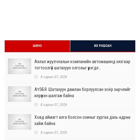
ШИНЭ
ИХ УНШСАН
Аялал жуулчлалын компанийн автомашинд хязгаар
тогтоолгүй шатахуун олгохыг үүрэгдл...
8 сарын 07, 2026
АҮЭБЯ: Шатахуун дамлан борлуулсан хоёр зөрчлийг
илрүүлэн шалгаж байна
8 сарын 07, 2026
Ховд аймагт алга болсон охиныг зургаа дахь өдрөө
хайж байна
8 сарын 07, 2026