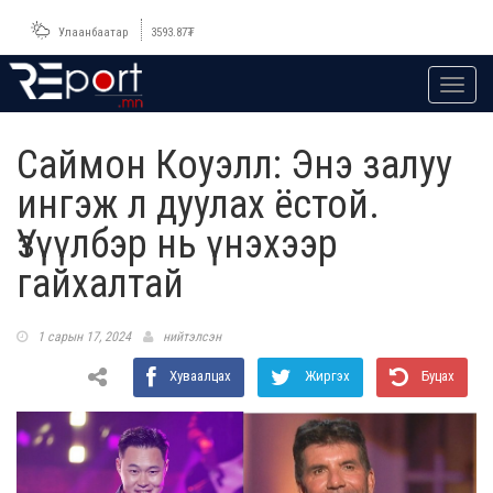
Улаанбаатар
3593.87
₮
Toggl
navig
Саймон Коуэлл: Энэ залуу
ингэж л дуулах ёстой.
Үзүүлбэр нь үнэхээр
гайхалтай
1 сарын 17, 2024
нийтэлсэн
Хуваалцах
Жиргэх
Буцах