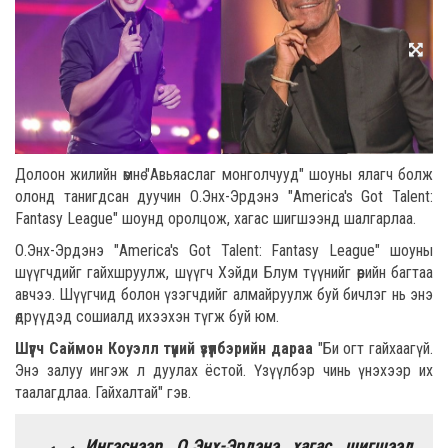
Долоон жилийн өмнө "Авьяаслаг монголчууд" шоуны ялагч болж
олонд танигдсан дуучин О.Энх-Эрдэнэ "America's Got Talent:
Fantasy League" шоунд оролцож, хагас шигшээнд шалгарлаа.
О.Энх-Эрдэнэ "America's Got Talent: Fantasy League" шоуны
шүүгчдийг гайхшруулж, шүүгч Хэйди Блум түүнийг өөрийн багтаа
авчээ. Шүүгчид болон үзэгчдийг алмайруулж буй бичлэг нь энэ
өдрүүдэд сошиалд ихээхэн түгж буй юм.
Шүүгч Саймон Коуэлл түүний үзүүлбэрийн дараа
"Би огт гайхаагүй.
Энэ залуу ингэж л дуулах ёстой. Үзүүлбэр чинь үнэхээр их
таалагдлаа. Гайхалтай" гэв.
Ингэснээр О.Энх-Эрдэнэ хагас шигшээд