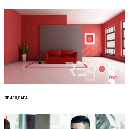
Өнөр хороолол болон Баянхошууны авто замын
барилгын ажлын нийт гүйцэтгэл 74.5 хув...
8 сарын 06, 2026
Нэгдүгээр ангид элсэгчдийн бүртгэлийг энэ сарын 17-
ноос E-Mongolia системээр зохи...
8 сарын 06, 2026
Өчигдөр согтуугаар тээврийн хэрэгсэл жолоодсон
95 хэрэг бүртгэгджээ
8 сарын 06, 2026
Хүүхдийн мөнгө, халамж, тэтгэмжийг энэ сарын 20-нд
олгоно
8 сарын 06, 2026
ЯРИЛЦЛАГА
НӨАТ-ын буцаан олголтыг 8 хувь болгох өргөдөлд 14
мянга гаруй иргэн дэмжиж гарын ...
8 сарын 05, 2026