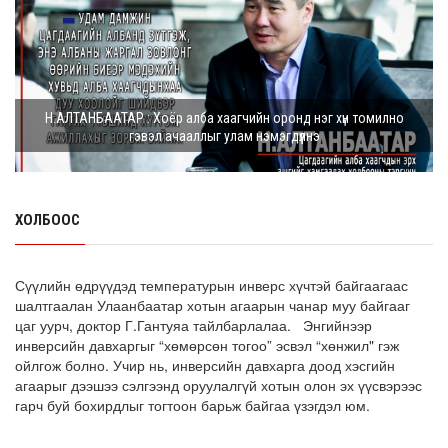
Г.Дамдинням: Шатахууны үнэ дээр тохиролцох
боломжгүй. Одоогоор олдож байгаа газра...
8 сарын 05, 2026
Э.Батшугар: Монгол Улс нэг эх үүсвэрээс буюу өндөр
Н.АЛТАНБААТАР : Хоёр алба хаагчийн оронд нэг хүн томилно
чанартай эмийг, хямд үнээр худ...
гэвэл ачааллыг улам нэмэгдүүлнэ
8 сарын 05, 2026
З.Мэндсайхан: Есдүгээр сард 2027 оны төсвийн
төсөлтэй хамт 2026 оны төсвийн тодот...
ХОЛБООС
8 сарын 05, 2026
АИ-92 автобензин 11 хоног, дизель түлш 18 хоногийн
Сүүлийн өдрүүдэд температурын инверс хүчтэй байгаагаас
НӨӨЦТЭЙ БАЙНА
шалтгаалан Улаанбаатар хотын агаарын чанар муу байгааг
цаг уурч, доктор Г.Гантуяа тайлбарлалаа. Энгийнээр
8 сарын 05, 2026
инверсийн давхаргыг “хөмөрсөн тогоо” эсвэл “хөнжил" гэж
ойлгож болно. Учир нь, инверсийн давхарга доод хэсгийн
Тэгш, сондгойгоор зааглан шатахуун олгосноор
агаарыг дээшээ сэлгээнд оруулалгүй хотын олон эх үүсвэрээс
өдрийн ачаалал ХОЁР ДАХИН БУУРСАН
гарч буй бохирдлыг тогтоон барьж байгаа үзэгдэл юм.
8 сарын 05, 2026