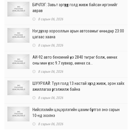
БИЧЛЭГ: Завьт эргүүлүүд голд живж байсан иргэнийг
аврав
8 сарын 06, 2026
Нэгдүгээр хорооллын арын автозамыг өнөөдөр 23:00
цагаас хаана
8 сарын 06, 2026
АИ-92 авто бензиний үнэ 2840 төгрөг болж, өмнөх
оны мөн үеэс 9.7 хувиар, өмнөх са...
8 сарын 06, 2026
ШУУРХАЙ: Туул голд 13 настай хүүхэд живж, эрэн хайх
ажиллагаа үргэлжилж байна
8 сарын 06, 2026
Нийслэлийн цэцэрлэгийн цахим бүртгэл энэ сарын
10-нд эхэлнэ
8 сарын 06, 2026