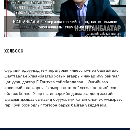
8 сарын 05, 2026
Э.Батшугар: Монгол Улс нэг эх үүсвэрээс буюу өндөр
Н.АЛТАНБААТАР : Хоёр алба хаагчийн оронд нэг хүн томилно
чанартай эмийг, хямд үнээр худ...
гэвэл ачааллыг улам нэмэгдүүлнэ
8 сарын 05, 2026
З.Мэндсайхан: Есдүгээр сард 2027 оны төсвийн
төсөлтэй хамт 2026 оны төсвийн тодот...
ХОЛБООС
8 сарын 05, 2026
АИ-92 автобензин 11 хоног, дизель түлш 18 хоногийн
Сүүлийн өдрүүдэд температурын инверс хүчтэй байгаагаас
НӨӨЦТЭЙ БАЙНА
шалтгаалан Улаанбаатар хотын агаарын чанар муу байгааг
цаг уурч, доктор Г.Гантуяа тайлбарлалаа. Энгийнээр
8 сарын 05, 2026
инверсийн давхаргыг “хөмөрсөн тогоо” эсвэл “хөнжил" гэж
ойлгож болно. Учир нь, инверсийн давхарга доод хэсгийн
Тэгш, сондгойгоор зааглан шатахуун олгосноор
агаарыг дээшээ сэлгээнд оруулалгүй хотын олон эх үүсвэрээс
өдрийн ачаалал ХОЁР ДАХИН БУУРСАН
гарч буй бохирдлыг тогтоон барьж байгаа үзэгдэл юм.
8 сарын 05, 2026