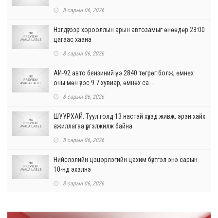
8 сарын 06, 2026
Нэгдүгээр хорооллын арын автозамыг өнөөдөр 23:00
цагаас хаана
8 сарын 06, 2026
АИ-92 авто бензиний үнэ 2840 төгрөг болж, өмнөх
оны мөн үеэс 9.7 хувиар, өмнөх са...
8 сарын 06, 2026
ШУУРХАЙ: Туул голд 13 настай хүүхэд живж, эрэн хайх
ажиллагаа үргэлжилж байна
8 сарын 06, 2026
Нийслэлийн цэцэрлэгийн цахим бүртгэл энэ сарын
10-нд эхэлнэ
8 сарын 06, 2026
Өнөр хороолол болон Баянхошууны авто замын
барилгын ажлын нийт гүйцэтгэл 74.5 хув...