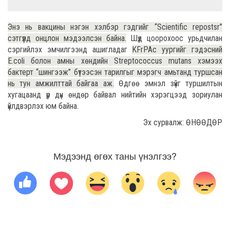
Энэ нь вакцины нэгэн хэлбэр гэдгийг “Scientific repostsr”
сэтгүүлд онцлон мэдээлсэн байна.
Шүд цоорохоос урьдчилан
сэргийлэх эмчилгээнд ашигладаг
KFrPAc уургийг гэдэсний
E.coli болон амны хөндийн Streptococcus mutans хэмээх
бактерт “шингээж” бүтээсэн тарилгыг мэрэгч амьтанд туршсан
нь тун амжилттай байгаа аж.
Өдгөө эмнэл зүйг туршилтын
хугацаанд үр дүн өндөр байвал нийтийн хэрэгцээд зориулан
үйлдвэрлэх юм байна.
Эх сурвалж: ӨНӨӨДӨР
Мэдээнд өгөх таны үнэлгээ?