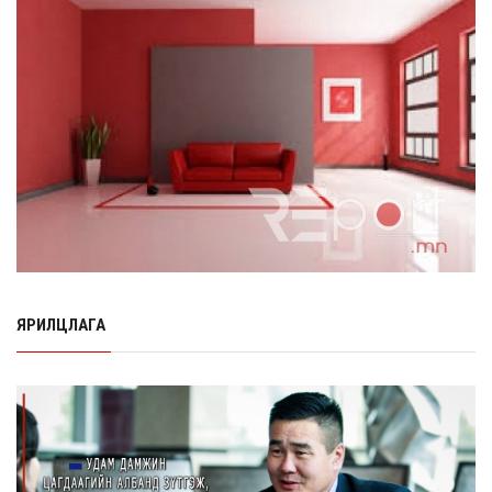
8 сарын 06, 2026
Нэгдүгээр ангид элсэгчдийн бүртгэлийг энэ сарын 17-
ноос E-Mongolia системээр зохи...
8 сарын 06, 2026
Өчигдөр согтуугаар тээврийн хэрэгсэл жолоодсон
95 хэрэг бүртгэгджээ
8 сарын 06, 2026
Хүүхдийн мөнгө, халамж, тэтгэмжийг энэ сарын 20-нд
олгоно
8 сарын 06, 2026
ЯРИЛЦЛАГА
НӨАТ-ын буцаан олголтыг 8 хувь болгох өргөдөлд 14
мянга гаруй иргэн дэмжиж гарын ...
8 сарын 05, 2026
Г.Дамдинням: Шатахууны үнэ дээр тохиролцох
боломжгүй. Одоогоор олдож байгаа газра...