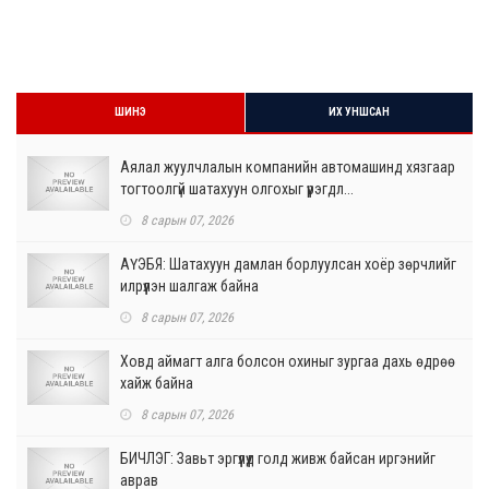
ШИНЭ
ИХ УНШСАН
Аялал жуулчлалын компанийн автомашинд хязгаар
тогтоолгүй шатахуун олгохыг үүрэгдл...
8 сарын 07, 2026
АҮЭБЯ: Шатахуун дамлан борлуулсан хоёр зөрчлийг
илрүүлэн шалгаж байна
8 сарын 07, 2026
Ховд аймагт алга болсон охиныг зургаа дахь өдрөө
хайж байна
8 сарын 07, 2026
БИЧЛЭГ: Завьт эргүүлүүд голд живж байсан иргэнийг
аврав