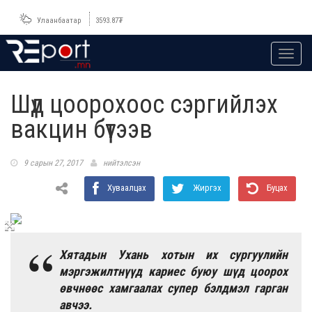
Улаанбаатар
3593.87
₮
Toggl
navig
Шүд цоорохоос сэргийлэх
вакцин бүтээв
9 сарын 27, 2017
нийтэлсэн
Хуваалцах
Жиргэх
Буцах
Хятадын Ухань хотын их сургуулийн
мэргэжилтнүүд кариес буюу шүд цоорох
өвчнөөс хамгаалах супер бэлдмэл гарган
авчээ.