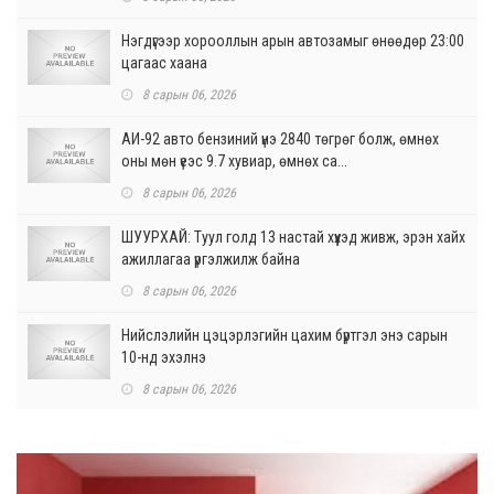
Нэгдүгээр хорооллын арын автозамыг өнөөдөр 23:00
цагаас хаана
8 сарын 06, 2026
АИ-92 авто бензиний үнэ 2840 төгрөг болж, өмнөх
оны мөн үеэс 9.7 хувиар, өмнөх са...
8 сарын 06, 2026
ШУУРХАЙ: Туул голд 13 настай хүүхэд живж, эрэн хайх
ажиллагаа үргэлжилж байна
8 сарын 06, 2026
Нийслэлийн цэцэрлэгийн цахим бүртгэл энэ сарын
10-нд эхэлнэ
8 сарын 06, 2026
Өнөр хороолол болон Баянхошууны авто замын
барилгын ажлын нийт гүйцэтгэл 74.5 хув...
8 сарын 06, 2026