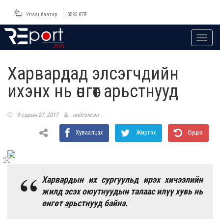
Улаанбаатар
3593.87
₮
Toggl
navig
Харвардад элсэгчдийн
ихэнх нь өнгөт арьстнууд
9 сарын 27, 2017
нийтэлсэн
Хуваалцах
Жиргэх
Буцах
Харвардын их сургуульд ирэх хичээлийн
жилд эсэх оюутнуудын талаас илүү хувь нь
өнгөт арьстнууд байна.