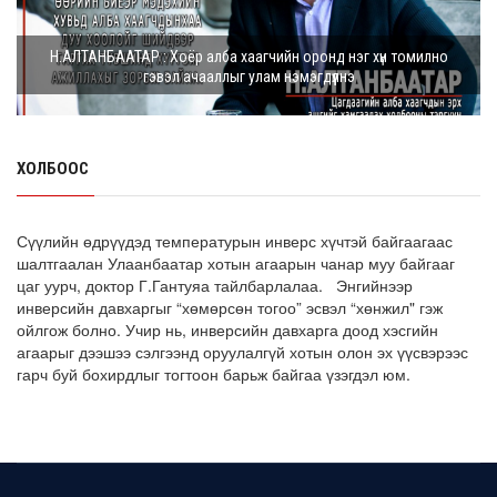
Э.Батшугар: Монгол Улс нэг эх үүсвэрээс буюу өндөр
Н.АЛТАНБААТАР : Хоёр алба хаагчийн оронд нэг хүн томилно
чанартай эмийг, хямд үнээр худ...
гэвэл ачааллыг улам нэмэгдүүлнэ
8 сарын 05, 2026
З.Мэндсайхан: Есдүгээр сард 2027 оны төсвийн
төсөлтэй хамт 2026 оны төсвийн тодот...
ХОЛБООС
8 сарын 05, 2026
АИ-92 автобензин 11 хоног, дизель түлш 18 хоногийн
Сүүлийн өдрүүдэд температурын инверс хүчтэй байгаагаас
НӨӨЦТЭЙ БАЙНА
шалтгаалан Улаанбаатар хотын агаарын чанар муу байгааг
цаг уурч, доктор Г.Гантуяа тайлбарлалаа. Энгийнээр
8 сарын 05, 2026
инверсийн давхаргыг “хөмөрсөн тогоо” эсвэл “хөнжил" гэж
ойлгож болно. Учир нь, инверсийн давхарга доод хэсгийн
Тэгш, сондгойгоор зааглан шатахуун олгосноор
агаарыг дээшээ сэлгээнд оруулалгүй хотын олон эх үүсвэрээс
өдрийн ачаалал ХОЁР ДАХИН БУУРСАН
гарч буй бохирдлыг тогтоон барьж байгаа үзэгдэл юм.
8 сарын 05, 2026