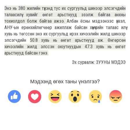
Энэ нь 380 жилийн түүхэнд тус их сургуульд шинээр элсэгчдийн
талаасилүү хувийг өнгөт арьстнууд эзэлж байгаа анхны
тохиолдол болж байгаа ажээ.
Албан ёсны мэдээнээс үзвэл,
АНУ-ын ерөнхийлөгчөөр ажиллаж байсан хүмүүсийн талаас илүү
хувь нь төгссөн энэ их сургуульд ирэх хичээлийн жилд шинээр
элсэгчдийн
50.8 хувь нь өнгөт арьстнууд аж. Өнгөрсөн
хичээлийн жилд элссэн оюутнуудын 47.3 хувь нь өнгөт
арьстнууд байсан гэнэ.
Эх сурвалж: ЗУУНЫ МЭДЭЭ
Мэдээнд өгөх таны үнэлгээ?