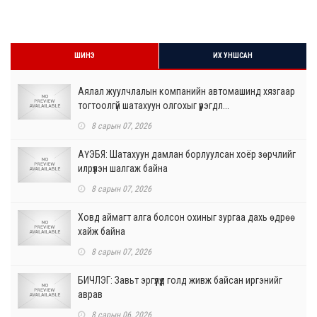
ШИНЭ
ИХ УНШСАН
Аялал жуулчлалын компанийн автомашинд хязгаар
тогтоолгүй шатахуун олгохыг үүрэгдл...
8 сарын 07, 2026
АҮЭБЯ: Шатахуун дамлан борлуулсан хоёр зөрчлийг
илрүүлэн шалгаж байна
8 сарын 07, 2026
Ховд аймагт алга болсон охиныг зургаа дахь өдрөө
хайж байна
8 сарын 07, 2026
БИЧЛЭГ: Завьт эргүүлүүд голд живж байсан иргэнийг
аврав
8 сарын 06, 2026