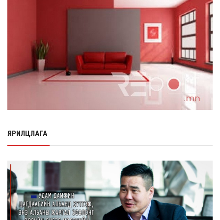
Нэгдүгээр ангид элсэгчдийн бүртгэлийг энэ сарын 17-
ноос E-Mongolia системээр зохи...
8 сарын 06, 2026
Өчигдөр согтуугаар тээврийн хэрэгсэл жолоодсон
95 хэрэг бүртгэгджээ
8 сарын 06, 2026
Хүүхдийн мөнгө, халамж, тэтгэмжийг энэ сарын 20-нд
олгоно
8 сарын 06, 2026
ЯРИЛЦЛАГА
НӨАТ-ын буцаан олголтыг 8 хувь болгох өргөдөлд 14
мянга гаруй иргэн дэмжиж гарын ...
8 сарын 05, 2026
Г.Дамдинням: Шатахууны үнэ дээр тохиролцох
боломжгүй. Одоогоор олдож байгаа газра...
8 сарын 05, 2026