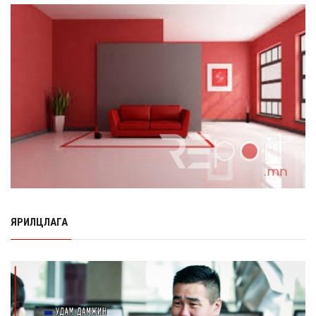
барилгын ажлын нийт гүйцэтгэл 74.5 хув...
8 сарын 06, 2026
Нэгдүгээр ангид элсэгчдийн бүртгэлийг энэ сарын 17-
ноос E-Mongolia системээр зохи...
8 сарын 06, 2026
Өчигдөр согтуугаар тээврийн хэрэгсэл жолоодсон
95 хэрэг бүртгэгджээ
8 сарын 06, 2026
Хүүхдийн мөнгө, халамж, тэтгэмжийг энэ сарын 20-нд
олгоно
8 сарын 06, 2026
ЯРИЛЦЛАГА
НӨАТ-ын буцаан олголтыг 8 хувь болгох өргөдөлд 14
мянга гаруй иргэн дэмжиж гарын ...
8 сарын 05, 2026
Г.Дамдинням: Шатахууны үнэ дээр тохиролцох