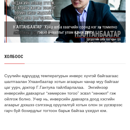
боломжгүй. Одоогоор олдож байгаа газра...
8 сарын 05, 2026
Э.Батшугар: Монгол Улс нэг эх үүсвэрээс буюу өндөр
Н.АЛТАНБААТАР : Хоёр алба хаагчийн оронд нэг хүн томилно
чанартай эмийг, хямд үнээр худ...
гэвэл ачааллыг улам нэмэгдүүлнэ
8 сарын 05, 2026
З.Мэндсайхан: Есдүгээр сард 2027 оны төсвийн
төсөлтэй хамт 2026 оны төсвийн тодот...
ХОЛБООС
8 сарын 05, 2026
АИ-92 автобензин 11 хоног, дизель түлш 18 хоногийн
Сүүлийн өдрүүдэд температурын инверс хүчтэй байгаагаас
НӨӨЦТЭЙ БАЙНА
шалтгаалан Улаанбаатар хотын агаарын чанар муу байгааг
цаг уурч, доктор Г.Гантуяа тайлбарлалаа. Энгийнээр
8 сарын 05, 2026
инверсийн давхаргыг “хөмөрсөн тогоо” эсвэл “хөнжил" гэж
ойлгож болно. Учир нь, инверсийн давхарга доод хэсгийн
Тэгш, сондгойгоор зааглан шатахуун олгосноор
агаарыг дээшээ сэлгээнд оруулалгүй хотын олон эх үүсвэрээс
өдрийн ачаалал ХОЁР ДАХИН БУУРСАН
гарч буй бохирдлыг тогтоон барьж байгаа үзэгдэл юм.
8 сарын 05, 2026