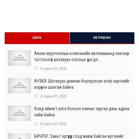
ШИНЭ
ИХ УНШСАН
Аялал жуулчлалын компанийн автомашинд хязгаар
тогтоолгүй шатахуун олгохыг үүрэгдл...
8 сарын 07, 2026
АҮЭБЯ: Шатахуун дамлан борлуулсан хоёр зөрчлийг
илрүүлэн шалгаж байна
8 сарын 07, 2026
Ховд аймагт алга болсон охиныг зургаа дахь өдрөө
хайж байна
8 сарын 07, 2026
БИЧЛЭГ: Завьт эргүүлүүд голд живж байсан иргэнийг