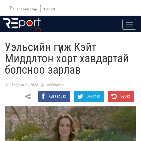
Улаанбаатар
3593.93
₮
Toggl
navig
Уэльсийн гүнж Кэйт
Миддлтон хорт хавдартай
болсноо зарлав
3 сарын 23, 2024
нийтэлсэн
Хуваалцах
Жиргэх
Буцах