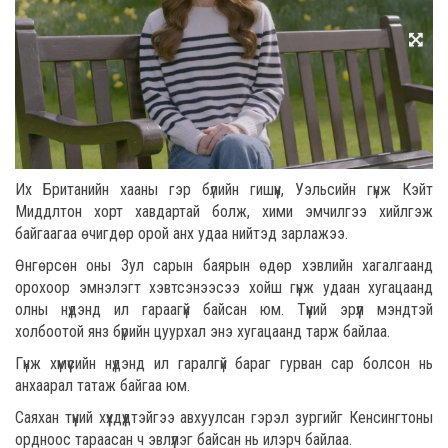
Их Британийн хааны гэр бүлийн гишүүн, Уэльсийн гүнж Кэйт
Миддлтон хорт хавдартай болж, хими эмчилгээ хийлгэж
байгаагаа өчигдөр орой анх удаа нийтэд зарлажээ.
Өнгөрсөн оны Зул сарын баярын өдөр хэвлийн хагалгаанд
орохоор эмнэлэгт хэвтсэнээсээ хойш гүнж удаан хугацаанд
олны нүдэнд ил гараагүй байсан юм. Түүний эрүүл мэндтэй
холбоотой янз бүрийн цуурхал энэ хугацаанд тарж байлаа.
Гүнж хүмүүсийн нүдэнд ил гаралгүй бараг гурван сар болсон нь
анхаарал татаж байгаа юм.
Саяхан түүний хүүхдүүдтэйгээ авхуулсан гэрэл зургийг Кенсингтоны
ордноос тараасан ч эвлүүлэг байсан нь илэрч байлаа.