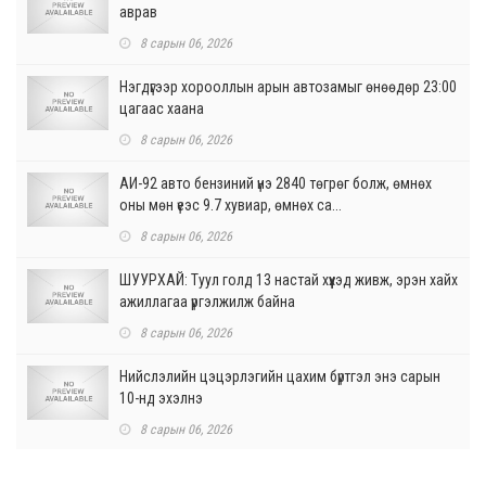
аврав
8 сарын 06, 2026
Нэгдүгээр хорооллын арын автозамыг өнөөдөр 23:00
цагаас хаана
8 сарын 06, 2026
АИ-92 авто бензиний үнэ 2840 төгрөг болж, өмнөх
оны мөн үеэс 9.7 хувиар, өмнөх са...
8 сарын 06, 2026
ШУУРХАЙ: Туул голд 13 настай хүүхэд живж, эрэн хайх
ажиллагаа үргэлжилж байна
8 сарын 06, 2026
Нийслэлийн цэцэрлэгийн цахим бүртгэл энэ сарын
10-нд эхэлнэ
8 сарын 06, 2026
Өнөр хороолол болон Баянхошууны авто замын