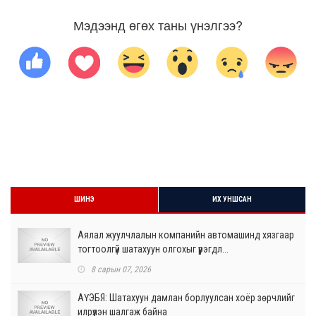
Мэдээнд өгөх таны үнэлгээ?
ШИНЭ
ИХ УНШСАН
Аялал жуулчлалын компанийн автомашинд хязгаар
тогтоолгүй шатахуун олгохыг үүрэгдл...
8 сарын 07, 2026
АҮЭБЯ: Шатахуун дамлан борлуулсан хоёр зөрчлийг
илрүүлэн шалгаж байна