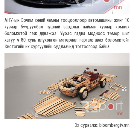
АНУ-ын Эрчим хүчний яамны тооцооллоор автомашины жинг 10
хувиар бууруулбал түлшний зардлыг найман хувиар хэмнэх
боломжтой гэж дүгнэжээ. Үүнээс гадна модноос төмөр шиг
хатуу ч 80 хувь илүү хөнгөн материал гаргаж авах боломжтойг
Киотогийн их сургуулийн судлаачид тогтоогоод байна.
Эх сурвалж: bloombergtv.mn