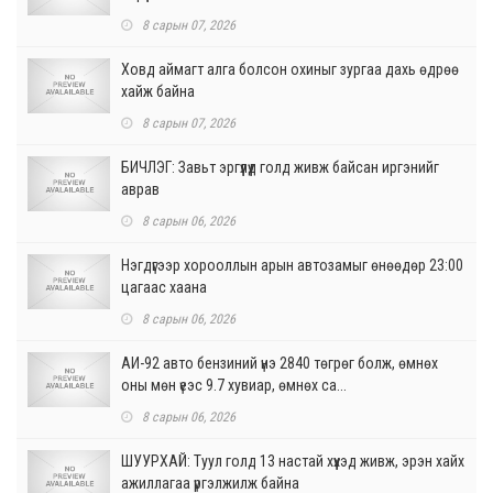
8 сарын 07, 2026
Ховд аймагт алга болсон охиныг зургаа дахь өдрөө
хайж байна
8 сарын 07, 2026
БИЧЛЭГ: Завьт эргүүлүүд голд живж байсан иргэнийг
аврав
8 сарын 06, 2026
Нэгдүгээр хорооллын арын автозамыг өнөөдөр 23:00
цагаас хаана
8 сарын 06, 2026
АИ-92 авто бензиний үнэ 2840 төгрөг болж, өмнөх
оны мөн үеэс 9.7 хувиар, өмнөх са...
8 сарын 06, 2026
ШУУРХАЙ: Туул голд 13 настай хүүхэд живж, эрэн хайх
ажиллагаа үргэлжилж байна