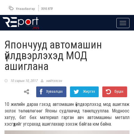
Улаанбаатар
3593.87
₮
Toggl
navig
Япончууд автомашин
үйлдвэрлэхэд МОД
ашиглана
10 сарын 10, 2017
нийтэлсэн
Хуваалцах
Жиргэх
Буцах
10 жилийн дараа гэхэд автомашин үйлдвэрлэхэд мод ашиглаж
эхлэх төлөвлөгөөг Японы судлаачид танилцууллаа. Модноос
хатуу, бат бөх материал гарган авч автомашины металл
хэсгүүдийг угсрахад ашиглахаар зэхэж байгаа юм байна.