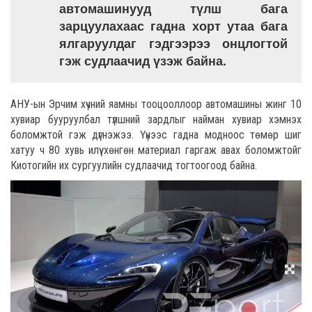
автомашинууд түлш бага
зарцуулахаас гадна хорт утаа бага
ялгаруулдаг гэдгээрээ онцлогтой
гэж судлаачид үзэж байна.
АНУ-ын Эрчим хүчний яамны тооцооллоор автомашины жинг 10
хувиар бууруулбал түлшний зардлыг найман хувиар хэмнэх
боломжтой гэж дүгнэжээ. Үүнээс гадна модноос төмөр шиг
хатуу ч 80 хувь илүү хөнгөн материал гаргаж авах боломжтойг
Киотогийн их сургуулийн судлаачид тогтоогоод байна.