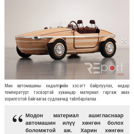
Мөн автомашины хөдөлгүүрийн хэсэгт байрлуулах, өндөр
температурт тэсвэртэй хуванцар материал гаргаж авах
зорилготой байгаагаа судлаачид тайлбарлалаа .
Модон материал ашигласнаар
автомашин илүү хөнгөн болох
боломжтой аж. Харин хөнгөн