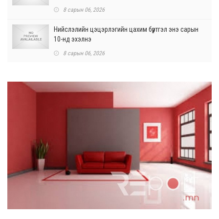
8 сарын 06, 2026
Нийслэлийн цэцэрлэгийн цахим бүртгэл энэ сарын
10-нд эхэлнэ
8 сарын 06, 2026
Өнөр хороолол болон Баянхошууны авто замын
барилгын ажлын нийт гүйцэтгэл 74.5 хув...
8 сарын 06, 2026
Нэгдүгээр ангид элсэгчдийн бүртгэлийг энэ сарын 17-
ноос E-Mongolia системээр зохи...
8 сарын 06, 2026
Өчигдөр согтуугаар тээврийн хэрэгсэл жолоодсон
95 хэрэг бүртгэгджээ
8 сарын 06, 2026
Хүүхдийн мөнгө, халамж, тэтгэмжийг энэ сарын 20-нд
олгоно