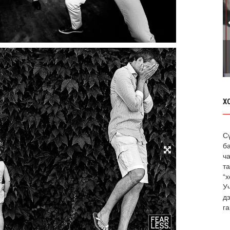
Х
С
б
ча
т
“х
У
д
га