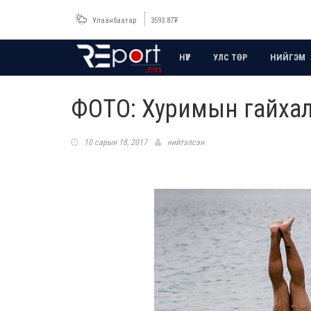
Улаанбаатар
3593.87
₮
НҮҮР
УЛС ТӨР
НИЙГЭМ
ФОТО: Хуримын гайха
10 сарын 18, 2017
нийтэлсэн