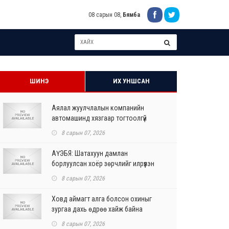
08 сарын 08,
Бямба
ШИНЭ
ИХ УНШСАН
Аялал жуулчлалын компанийн
автомашинд хязгаар тогтоолгүй
шатахуун олгохыг үүрэгдл...
8 сарын 07, 2026
АҮЭБЯ: Шатахуун дамлан
борлуулсан хоёр зөрчлийг илрүүлэн
шалгаж байна
8 сарын 07, 2026
Ховд аймагт алга болсон охиныг
зургаа дахь өдрөө хайж байна
8 сарын 07, 2026