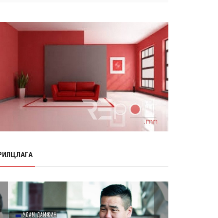
Өнөр хороолол болон Баянхошууны
авто замын барилгын ажлын нийт
гүйцэтгэл 74.5 хув...
8 сарын 06, 2026
Нэгдүгээр ангид элсэгчдийн
бүртгэлийг энэ сарын 17-ноос E-
Mongolia системээр зохи...
8 сарын 06, 2026
Өчигдөр согтуугаар тээврийн
хэрэгсэл жолоодсон 95 хэрэг
бүртгэгджээ
8 сарын 06, 2026
Хүүхдийн мөнгө, халамж, тэтгэмжийг
энэ сарын 20-нд олгоно
РИЛЦЛАГА
8 сарын 06, 2026
НӨАТ-ын буцаан олголтыг 8 хувь
болгох өргөдөлд 14 мянга гаруй
иргэн дэмжиж гарын ...
8 сарын 05, 2026