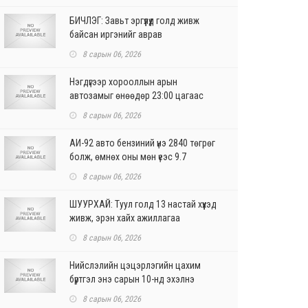
БИЧЛЭГ: Завьт эргүүлүүд голд живж
байсан иргэнийг аврав
8 сарын 06, 2026
Нэгдүгээр хорооллын арын
автозамыг өнөөдөр 23:00 цагаас
хаана
8 сарын 06, 2026
АИ-92 авто бензиний үнэ 2840 төгрөг
болж, өмнөх оны мөн үеэс 9.7
хувиар, өмнөх са...
8 сарын 06, 2026
ШУУРХАЙ: Туул голд 13 настай хүүхэд
живж, эрэн хайх ажиллагаа
үргэлжилж байна
8 сарын 06, 2026
Нийслэлийн цэцэрлэгийн цахим
бүртгэл энэ сарын 10-нд эхэлнэ
8 сарын 06, 2026