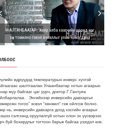
Г.Дамдинням: Шатахууны үнэ дээр
тохиролцох боломжгүй. Одоогоор
олдож байгаа газра...
8 сарын 05, 2026
Н.АЛТАНБААТАР : Хоёр алба хаагчийн оронд нэг
Э.Батшугар: Монгол Улс нэг эх
хүн томилно гэвэл ачааллыг улам нэмэгдүүлнэ
үүсвэрээс буюу өндөр чанартай
эмийг, хямд үнээр худ...
8 сарын 05, 2026
ОЛБООС
З.Мэндсайхан: Есдүгээр сард 2027
оны төсвийн төсөлтэй хамт 2026
оны төсвийн тодот...
8 сарын 05, 2026
үүлийн өдрүүдэд температурын инверс хүчтэй
айгаагаас шалтгаалан Улаанбаатар хотын агаарын
АИ-92 автобензин 11 хоног, дизель
нар муу байгааг цаг уурч, доктор Г.Гантуяа
түлш 18 хоногийн НӨӨЦТЭЙ БАЙНА
айлбарлалаа. Энгийнээр инверсийн давхаргыг
өмөрсөн тогоо” эсвэл “хөнжил" гэж ойлгож болно.
8 сарын 05, 2026
чир нь, инверсийн давхарга доод хэсгийн агаарыг
Тэгш, сондгойгоор зааглан
ээшээ сэлгээнд оруулалгүй хотын олон эх үүсвэрээс
шатахуун олгосноор өдрийн
рч буй бохирдлыг тогтоон барьж байгаа үзэгдэл юм.
ачаалал ХОЁР ДАХИН БУУРСАН
8 сарын 05, 2026