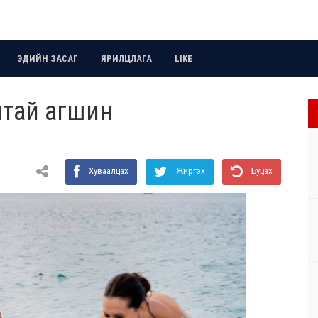
ЭДИЙН ЗАСАГ
ЯРИЛЦЛАГА
LIKE
лтай агшин
Хуваалцах
Жиргэх
Буцах