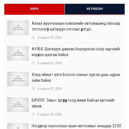
ШИНЭ
ИХ УНШСАН
Аялал жуулчлалын компанийн автомашинд хязгаар
тогтоолгүй шатахуун олгохыг үүрэгдл...
8 сарын 07, 2026
АҮЭБЯ: Шатахуун дамлан борлуулсан хоёр зөрчлийг
илрүүлэн шалгаж байна
8 сарын 07, 2026
Ховд аймагт алга болсон охиныг зургаа дахь өдрөө
хайж байна
8 сарын 07, 2026
БИЧЛЭГ: Завьт эргүүлүүд голд живж байсан иргэнийг
аврав
8 сарын 06, 2026
Нэгдүгээр хорооллын арын автозамыг өнөөдөр 23:00