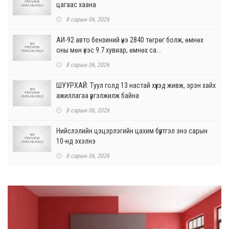
цагаас хаана
8 сарын 06, 2026
АИ-92 авто бензиний үнэ 2840 төгрөг болж, өмнөх
оны мөн үеэс 9.7 хувиар, өмнөх са...
8 сарын 06, 2026
ШУУРХАЙ: Туул голд 13 настай хүүхэд живж, эрэн хайх
ажиллагаа үргэлжилж байна
8 сарын 06, 2026
Нийслэлийн цэцэрлэгийн цахим бүртгэл энэ сарын
10-нд эхэлнэ
8 сарын 06, 2026
Өнөр хороолол болон Баянхошууны авто замын
барилгын ажлын нийт гүйцэтгэл 74.5 хув...
8 сарын 06, 2026
Нэгдүгээр ангид элсэгчдийн бүртгэлийг энэ сарын 17-