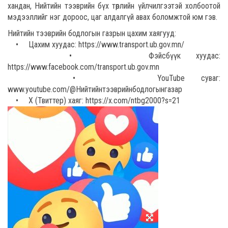
хандан, Нийтийн тээврийн бүх төрлийн үйлчилгээтэй холбоотой
мэдээллийг нэг дороос, цаг алдалгүй авах боломжтой юм гэв.
Нийтийн тээврийн бодлогын газрын цахим хаягууд:
• Цахим хуудас: https://www.transport.ub.gov.mn/
• Фэйсбүүк хуудас:
https://www.facebook.com/transport.ub.gov.mn
• YouTube суваг:
www.youtube.com/@Нийтийнтээврийнбодлогынгазар
• X (Твиттер) хаяг: https://x.com/ntbg2000?s=21