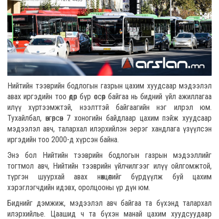
Нийтийн тээврийн бодлогын газрын цахим хуудсаар мэдээлэл
авах иргэдийн тоо өдөр бүр өссөөр байгаа нь бидний үйл ажиллагаа
илүү хүртээмжтэй, нээлттэй байгаагийн нэг илрэл юм.
Тухайлбал, өнгөрсөн 7 хоногийн байдлаар цахим пэйж хуудсаар
мэдээлэл авч, талархал илэрхийлэн эерэг хандлага үзүүлсэн
иргэдийн тоо 2000-д хүрсэн байна.
Энэ бол Нийтийн тээврийн бодлогын газрын мэдээллийг
тогтмол авч, Нийтийн тээврийн үйлчилгээг илүү ойлгомжтой,
түргэн шуурхай авах нөхцөлийг бүрдүүлж буй цахим
хэрэглэгчдийн идэвх, оролцооны үр дүн юм.
Биднийг дэмжиж, мэдээлэл авч байгаа та бүхэнд талархал
илэрхийлье. Цаашид ч та бүхэн манай цахим хуудсуудаар