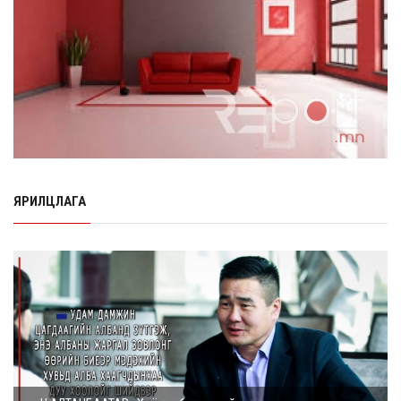
ноос E-Mongolia системээр зохи...
8 сарын 06, 2026
Өчигдөр согтуугаар тээврийн хэрэгсэл жолоодсон
95 хэрэг бүртгэгджээ
8 сарын 06, 2026
Хүүхдийн мөнгө, халамж, тэтгэмжийг энэ сарын 20-нд
олгоно
8 сарын 06, 2026
ЯРИЛЦЛАГА
НӨАТ-ын буцаан олголтыг 8 хувь болгох өргөдөлд 14
мянга гаруй иргэн дэмжиж гарын ...
8 сарын 05, 2026
Г.Дамдинням: Шатахууны үнэ дээр тохиролцох
боломжгүй. Одоогоор олдож байгаа газра...
8 сарын 05, 2026
Э.Батшугар: Монгол Улс нэг эх үүсвэрээс буюу өндөр