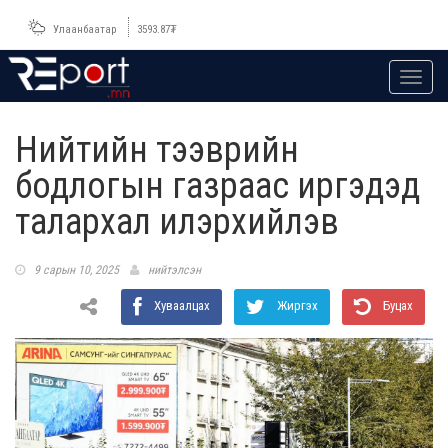
Улаанбаатар
3593.87
₮
Toggl
navig
Нийтийн тээврийн
бодлогын газраас иргэдэд
талархал илэрхийлэв
9 сарын 10, 2025
нийтэлсэн
Хуваалцах
Жиргэх
Буцах