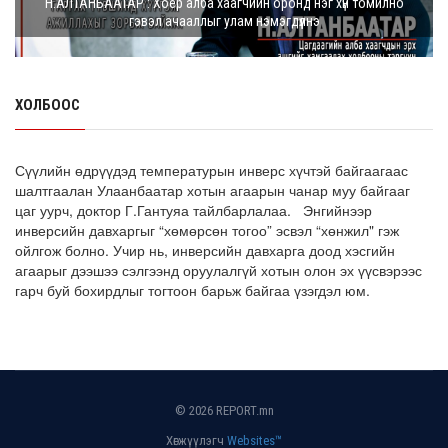
Н.АЛТАНБААТАР : Хоёр алба хаагчийн оронд нэг хүн томилно
чанартай эмийг, хямд үнээр худ...
гэвэл ачааллыг улам нэмэгдүүлнэ
8 сарын 05, 2026
З.Мэндсайхан: Есдүгээр сард 2027 оны төсвийн
төсөлтэй хамт 2026 оны төсвийн тодот...
ХОЛБООС
8 сарын 05, 2026
АИ-92 автобензин 11 хоног, дизель түлш 18 хоногийн
Сүүлийн өдрүүдэд температурын инверс хүчтэй байгаагаас
НӨӨЦТЭЙ БАЙНА
шалтгаалан Улаанбаатар хотын агаарын чанар муу байгааг
цаг уурч, доктор Г.Гантуяа тайлбарлалаа. Энгийнээр
8 сарын 05, 2026
инверсийн давхаргыг “хөмөрсөн тогоо” эсвэл “хөнжил" гэж
ойлгож болно. Учир нь, инверсийн давхарга доод хэсгийн
Тэгш, сондгойгоор зааглан шатахуун олгосноор
агаарыг дээшээ сэлгээнд оруулалгүй хотын олон эх үүсвэрээс
өдрийн ачаалал ХОЁР ДАХИН БУУРСАН
гарч буй бохирдлыг тогтоон барьж байгаа үзэгдэл юм.
8 сарын 05, 2026
© 2026 REPORT.mn
Хөгжүүлэгч
Websites™