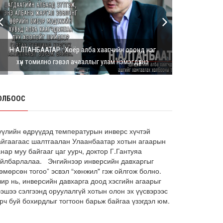
Г.Дамдинням: Шатахууны үнэ дээр
тохиролцох боломжгүй. Одоогоор
олдож байгаа газра...
8 сарын 05, 2026
Н.АЛТАНБААТАР : Хоёр алба хаагчийн оронд нэг
Э.Батшугар: Монгол Улс нэг эх
хүн томилно гэвэл ачааллыг улам нэмэгдүүлнэ
үүсвэрээс буюу өндөр чанартай
эмийг, хямд үнээр худ...
8 сарын 05, 2026
ОЛБООС
З.Мэндсайхан: Есдүгээр сард 2027
оны төсвийн төсөлтэй хамт 2026
оны төсвийн тодот...
8 сарын 05, 2026
үүлийн өдрүүдэд температурын инверс хүчтэй
айгаагаас шалтгаалан Улаанбаатар хотын агаарын
АИ-92 автобензин 11 хоног, дизель
нар муу байгааг цаг уурч, доктор Г.Гантуяа
түлш 18 хоногийн НӨӨЦТЭЙ БАЙНА
айлбарлалаа. Энгийнээр инверсийн давхаргыг
өмөрсөн тогоо” эсвэл “хөнжил" гэж ойлгож болно.
8 сарын 05, 2026
чир нь, инверсийн давхарга доод хэсгийн агаарыг
Тэгш, сондгойгоор зааглан
ээшээ сэлгээнд оруулалгүй хотын олон эх үүсвэрээс
шатахуун олгосноор өдрийн
рч буй бохирдлыг тогтоон барьж байгаа үзэгдэл юм.
ачаалал ХОЁР ДАХИН БУУРСАН
8 сарын 05, 2026