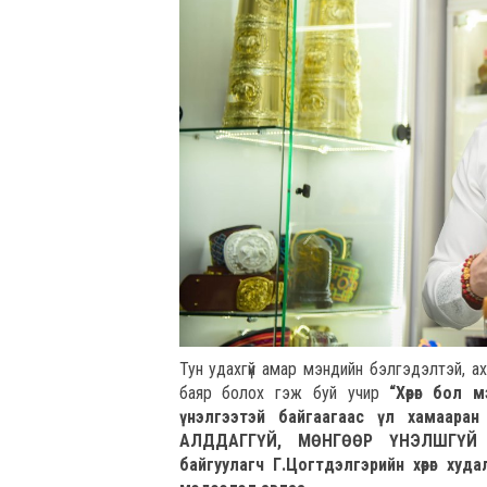
Тун удахгүй амар мэндийн бэлгэдэлтэй, ах
баяр болох гэж буй учир
“Хөөрөг бол
үнэлгээтэй байгаагаас үл хамаара
АЛДДАГГҮЙ, МӨНГӨӨР ҮНЭЛШГҮЙ 
байгуулагч Г.Цогтдэлгэрийн хөөрөг ху