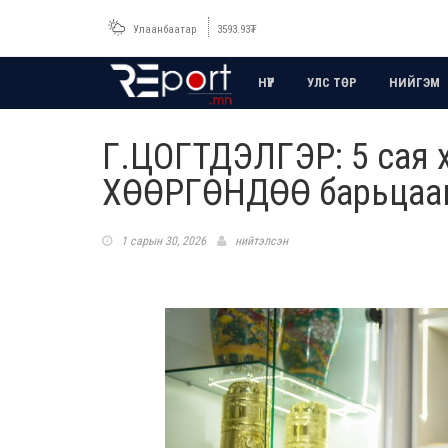
Улаанбаатар
3593.93
₮
НҮҮР
УЛС ТӨР
НИЙГЭМ
Г.ЦОГТДЭЛГЭР: 5 сая хү
ХӨӨРГӨНДӨӨ барьцааг
1 сарын 30, 2026
нийтэлсэн