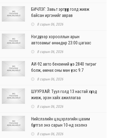
БИЧЛЭГ: Завьт эргүүлүүд голд живж
байсан иргэнийг аврав
8 сарын 06, 2026
Нэгдүгээр хорооллын арын
автозамыг өнөөдөр 23:00 цагаас
хаана
8 сарын 06, 2026
АИ-92 авто бензиний үнэ 2840 төгрөг
болж, өмнөх оны мөн үеэс 9.7
хувиар, өмнөх са...
8 сарын 06, 2026
ШУУРХАЙ: Туул голд 13 настай хүүхэд
живж, эрэн хайх ажиллагаа
үргэлжилж байна
8 сарын 06, 2026
Нийслэлийн цэцэрлэгийн цахим
бүртгэл энэ сарын 10-нд эхэлнэ
8 сарын 06, 2026