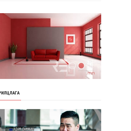
Өнөр хороолол болон Баянхошууны
авто замын барилгын ажлын нийт
гүйцэтгэл 74.5 хув...
8 сарын 06, 2026
Нэгдүгээр ангид элсэгчдийн
бүртгэлийг энэ сарын 17-ноос E-
Mongolia системээр зохи...
8 сарын 06, 2026
Өчигдөр согтуугаар тээврийн
хэрэгсэл жолоодсон 95 хэрэг
бүртгэгджээ
8 сарын 06, 2026
Хүүхдийн мөнгө, халамж, тэтгэмжийг
энэ сарын 20-нд олгоно
РИЛЦЛАГА
8 сарын 06, 2026
НӨАТ-ын буцаан олголтыг 8 хувь
болгох өргөдөлд 14 мянга гаруй
иргэн дэмжиж гарын ...
8 сарын 05, 2026