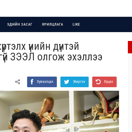
ЭДИЙН ЗАСАГ
ЯРИЛЦЛАГА
LIKE
ртэлх үнийн дүнтэй
үй ЗЭЭЛ олгож эхэллээ
Хуваалцах
Жиргэх
Буцах