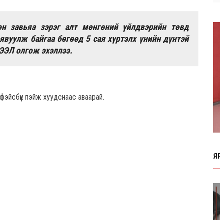
өн завьяа зэрэг алт мөнгөний үйлдвэрийн төвд
явуулж байгаа бөгөөд 5 сая хүртэлх үнийн дүнтэй
ЭЛ олгож эхэллээ.
фэйсбүүк пэйж хуудснаас аваарай.
Я