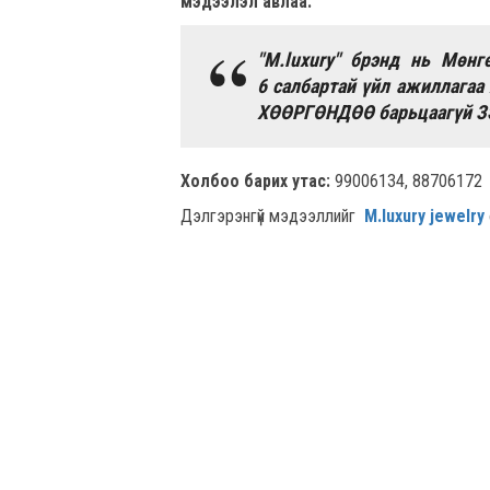
мэдээлэл авлаа.
"M.luxury" брэнд нь Мөнг
6 салбартай үйл ажиллагаа 
ХӨӨРГӨНДӨӨ барьцаагүй ЗЭ
Холбоо барих утас:
99006134, 88706172
Дэлгэрэнгүй мэдээллийг
M.luxury jewelry