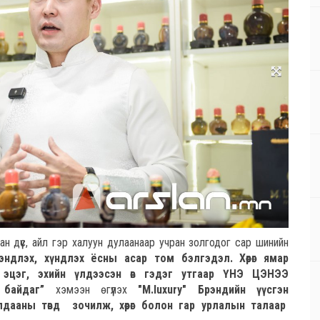
ан дүүс, айл гэр халуун дулаанаар учран золгодог сар шинийн
 мэндлэх, хүндлэх ёсны асар том бэлгэдэл. Хөөрөг ямар
н эцэг, эхийн үлдээсэн өв гэдэг утгаар ҮНЭ ЦЭНЭЭ
байдаг
”
хэмээн өгүүлэх
"M.luxury" Брэндийн үүсгэн
далдааны төвд зочилж, хөөрөг болон гар урлалын талаар