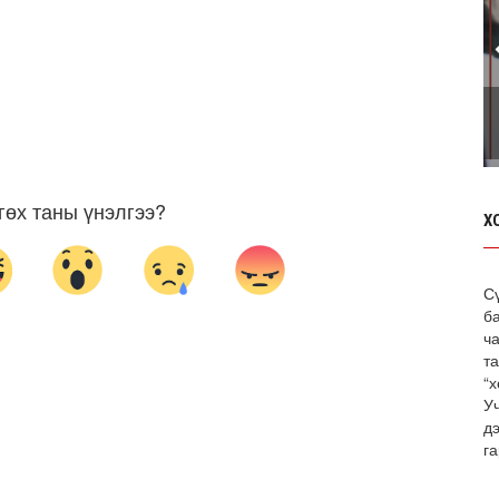
гөх таны үнэлгээ?
Х
С
б
ча
т
“х
У
д
га