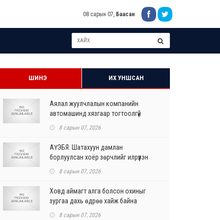
08 сарын 07,
Баасан
ШИНЭ
ИХ УНШСАН
Аялал жуулчлалын компанийн
автомашинд хязгаар тогтоолгүй
шатахуун олгохыг үүрэгдл...
8 сарын 07, 2026
АҮЭБЯ: Шатахуун дамлан
борлуулсан хоёр зөрчлийг илрүүлэн
шалгаж байна
8 сарын 07, 2026
Ховд аймагт алга болсон охиныг
зургаа дахь өдрөө хайж байна
8 сарын 07, 2026