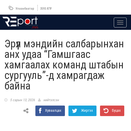
Улаанбаатар
3593.87
₮
Toggl
navig
Эрүүл мэндийн салбарынхан
анх удаа “Гамшгаас
хамгаалах команд штабын
сургууль”-д хамрагдаж
байна
5 сарын 13, 2026
нийтэлсэн
Хуваалцах
Жиргэх
Буцах