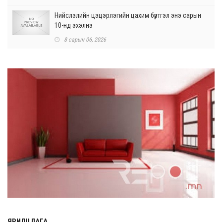
Нийслэлийн цэцэрлэгийн цахим бүртгэл энэ сарын
10-нд эхэлнэ
8 сарын 06, 2026
Өнөр хороолол болон Баянхошууны авто замын
барилгын ажлын нийт гүйцэтгэл 74.5 хув...
8 сарын 06, 2026
Нэгдүгээр ангид элсэгчдийн бүртгэлийг энэ сарын 17-
ноос E-Mongolia системээр зохи...
8 сарын 06, 2026
Өчигдөр согтуугаар тээврийн хэрэгсэл жолоодсон
95 хэрэг бүртгэгджээ
8 сарын 06, 2026
Хүүхдийн мөнгө, халамж, тэтгэмжийг энэ сарын 20-нд
олгоно
8 сарын 06, 2026
ЯРИЛЦЛАГА