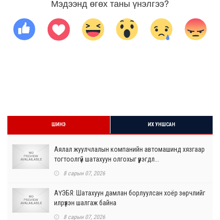
Мэдээнд өгөх таны үнэлгээ?
ШИНЭ
ИХ УНШСАН
Аялал жуулчлалын компанийн автомашинд хязгаар
тогтоолгүй шатахуун олгохыг үүрэгдл...
8 сарын 07, 2026
АҮЭБЯ: Шатахуун дамлан борлуулсан хоёр зөрчлийг
илрүүлэн шалгаж байна
8 сарын 07, 2026