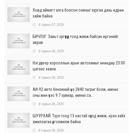
Ховд аймагт алга болсон охиныг зургаа дахь өдрөө
хайж байна
8 сарын 07, 2026
БИЧЛЭГ: Завьт эргүүлүүд голд живж байсан иргэнийг
аврав
8 сарын 06, 2026
Нэгдүгээр хорооллын арын автозамыг өнөөдөр 23:00
цагаас хаана
8 сарын 06, 2026
АИ-92 авто бензиний үнэ 2840 төгрөг болж, өмнөх
оны мөн үеэс 9.7 хувиар, өмнөх са...
8 сарын 06, 2026
ШУУРХАЙ: Туул голд 13 настай хүүхэд живж, эрэн хайх
ажиллагаа үргэлжилж байна
8 сарын 06, 2026