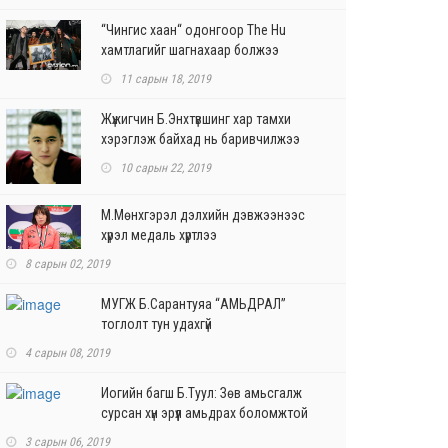
“Чингис хаан“ одонгоор The Hu
хамтлагийг шагнахаар болжээ
11 сарын 18, 2019
Жүжигчин Б.Энхтүвшинг хар тамхи
хэрэглэж байхад нь баривчилжээ
10 сарын 22, 2019
М.Мөнхгэрэл дэлхийн дэвжээнээс
хүрэл медаль хүртлээ
8 сарын 02, 2019
МУГЖ Б.Сарантуяа “АМЬДРАЛ”
тоглолт тун удахгүй
4 сарын 08, 2019
Иогийн багш Б.Туул: Зөв амьсгалж
сурсан хүн эрүүл амьдрах боломжтой
3 сарын 06, 2019