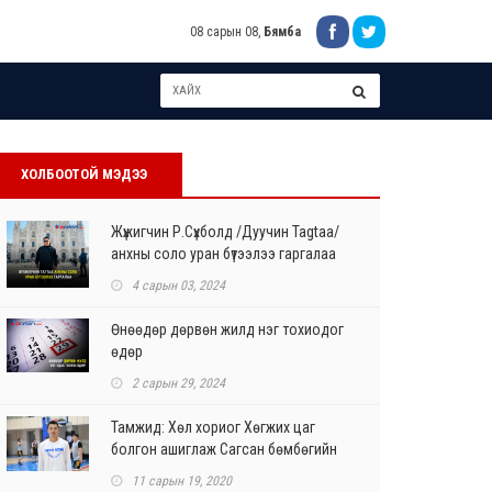
08 сарын 08,
Бямба
ХОЛБООТОЙ МЭДЭЭ
Жүжигчин Р.Сүхболд /Дуучин Tagtaa/
анхны соло уран бүтээлээ гаргалаа
4 сарын 03, 2024
Өнөөдөр дөрвөн жилд нэг тохиодог
өдөр
2 сарын 29, 2024
Тамжид: Хөл хориог Хөгжих цаг
болгон ашиглаж Сагсан бөмбөгийн
чадвараа сайжруулах...
11 сарын 19, 2020