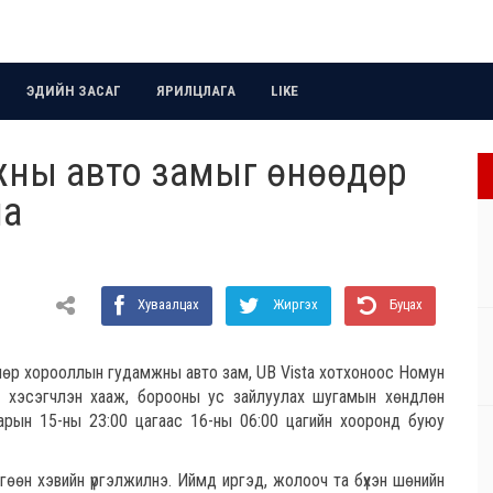
ЭДИЙН ЗАСАГ
ЯРИЛЦЛАГА
LIKE
жны авто замыг өнөөдөр
на
Хуваалцах
Жиргэх
Буцах
 Өнөр хорооллын гудамжны авто зам, UB Vista хотхоноос Номун
гт хэсэгчлэн хааж, борооны ус зайлуулах шугамын хөндлөн
сарын 15-ны 23:00 цагаас 16-ны 06:00 цагийн хооронд буюу
гөөн хэвийн үргэлжилнэ. Иймд иргэд, жолооч та бүхэн шөнийн