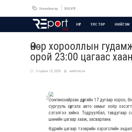
Улаанбаатар
3593.87
₮
НҮҮР
УЛС ТӨР
НИЙГЭМ
Өнөр хорооллын гудам
орой 23:00 цагаас хаа
5 сарын 15, 2026
нийтэлсэн
Сонгинохайрхан дүүргийн 17 дугаар хороо,
сургууль хүртэлх авто замыг хоёр хэсэ
сэтэлгээ хийнэ. Тодруулбал, тавдугаар 
шөнийн цагаар хааж, засварлана.
Өдрийн цагаар тээврийн хэрэгслийн хөдөл