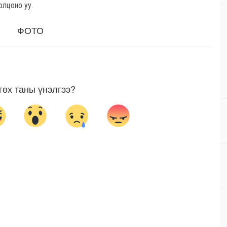
олцоно уу.
ФОТО
гөх таны үнэлгээ?