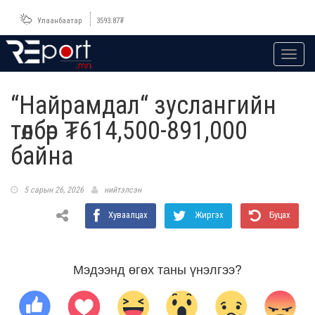
Улаанбаатар
3593.87
₮
Toggl
navig
“Найрамдал“ зуслангийн
төлбөр ₮614,500-891,000
байна
5 сарын 26, 2026
нийтэлсэн
Хуваалцах
Жиргэх
Буцах
Мэдээнд өгөх таны үнэлгээ?