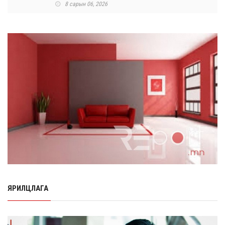
8 сарын 06, 2026
Өнөр хороолол болон Баянхошууны авто замын
барилгын ажлын нийт гүйцэтгэл 74.5 хув...
8 сарын 06, 2026
Нэгдүгээр ангид элсэгчдийн бүртгэлийг энэ сарын 17-
ноос E-Mongolia системээр зохи...
8 сарын 06, 2026
Өчигдөр согтуугаар тээврийн хэрэгсэл жолоодсон
95 хэрэг бүртгэгджээ
8 сарын 06, 2026
Хүүхдийн мөнгө, халамж, тэтгэмжийг энэ сарын 20-нд
олгоно
8 сарын 06, 2026
ЯРИЛЦЛАГА
НӨАТ-ын буцаан олголтыг 8 хувь болгох өргөдөлд 14
мянга гаруй иргэн дэмжиж гарын ...