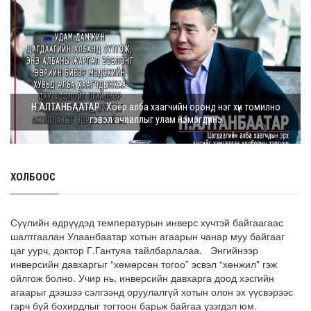
8 сарын 05, 2026
Г.Дамдинням: Шатахууны үнэ дээр тохиролцох
боломжгүй. Одоогоор олдож байгаа газра...
8 сарын 05, 2026
Э.Батшугар: Монгол Улс нэг эх үүсвэрээс буюу өндөр
Н.АЛТАНБААТАР : Хоёр алба хаагчийн оронд нэг хүн томилно
чанартай эмийг, хямд үнээр худ...
гэвэл ачааллыг улам нэмэгдүүлнэ
8 сарын 05, 2026
З.Мэндсайхан: Есдүгээр сард 2027 оны төсвийн
төсөлтэй хамт 2026 оны төсвийн тодот...
ХОЛБООС
8 сарын 05, 2026
АИ-92 автобензин 11 хоног, дизель түлш 18 хоногийн
Сүүлийн өдрүүдэд температурын инверс хүчтэй байгаагаас
НӨӨЦТЭЙ БАЙНА
шалтгаалан Улаанбаатар хотын агаарын чанар муу байгааг
цаг уурч, доктор Г.Гантуяа тайлбарлалаа. Энгийнээр
8 сарын 05, 2026
инверсийн давхаргыг “хөмөрсөн тогоо” эсвэл “хөнжил" гэж
ойлгож болно. Учир нь, инверсийн давхарга доод хэсгийн
Тэгш, сондгойгоор зааглан шатахуун олгосноор
агаарыг дээшээ сэлгээнд оруулалгүй хотын олон эх үүсвэрээс
өдрийн ачаалал ХОЁР ДАХИН БУУРСАН
гарч буй бохирдлыг тогтоон барьж байгаа үзэгдэл юм.