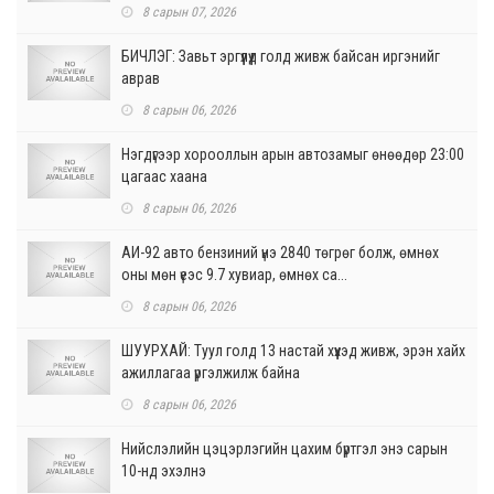
8 сарын 07, 2026
БИЧЛЭГ: Завьт эргүүлүүд голд живж байсан иргэнийг
аврав
8 сарын 06, 2026
Нэгдүгээр хорооллын арын автозамыг өнөөдөр 23:00
цагаас хаана
8 сарын 06, 2026
АИ-92 авто бензиний үнэ 2840 төгрөг болж, өмнөх
оны мөн үеэс 9.7 хувиар, өмнөх са...
8 сарын 06, 2026
ШУУРХАЙ: Туул голд 13 настай хүүхэд живж, эрэн хайх
ажиллагаа үргэлжилж байна
8 сарын 06, 2026
Нийслэлийн цэцэрлэгийн цахим бүртгэл энэ сарын
10-нд эхэлнэ