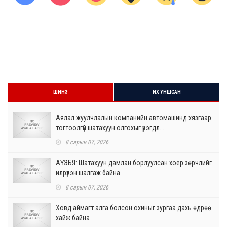
ШИНЭ
ИХ УНШСАН
Аялал жуулчлалын компанийн автомашинд хязгаар
тогтоолгүй шатахуун олгохыг үүрэгдл...
8 сарын 07, 2026
АҮЭБЯ: Шатахуун дамлан борлуулсан хоёр зөрчлийг
илрүүлэн шалгаж байна
8 сарын 07, 2026
Ховд аймагт алга болсон охиныг зургаа дахь өдрөө
хайж байна