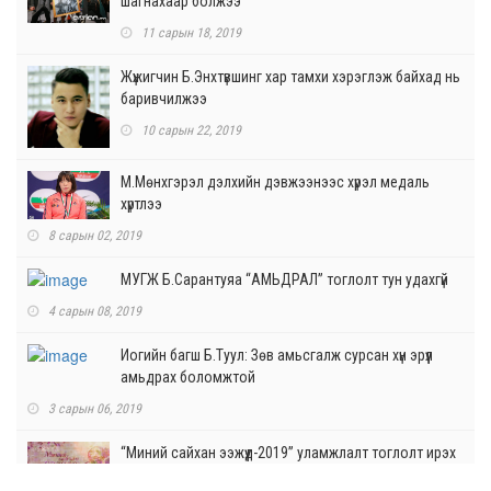
шагнахаар болжээ
11 сарын 18, 2019
Жүжигчин Б.Энхтүвшинг хар тамхи хэрэглэж байхад нь
баривчилжээ
10 сарын 22, 2019
М.Мөнхгэрэл дэлхийн дэвжээнээс хүрэл медаль
хүртлээ
8 сарын 02, 2019
МУГЖ Б.Сарантуяа “АМЬДРАЛ” тоглолт тун удахгүй
4 сарын 08, 2019
Иогийн багш Б.Туул: Зөв амьсгалж сурсан хүн эрүүл
амьдрах боломжтой
3 сарын 06, 2019
“Миний сайхан ээжүүд-2019” уламжлалт тоглолт ирэх
сарын 7-нд ганцхан удаа болно