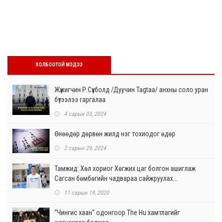
ХОЛБООТОЙ МЭДЭЭ
Жүжигчин Р.Сүхболд /Дуучин Tagtaa/ анхны соло уран
бүтээлээ гаргалаа
4 сарын 03, 2024
Өнөөдөр дөрвөн жилд нэг тохиодог өдөр
2 сарын 29, 2024
Тамжид: Хөл хориог Хөгжих цаг болгон ашиглаж
Сагсан бөмбөгийн чадвараа сайжруулах...
11 сарын 19, 2020
“Чингис хаан“ одонгоор The Hu хамтлагийг