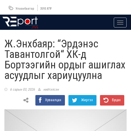
Улаанбаатар
3593.87
₮
Toggl
navig
Ж.Энхбаяр: “Эрдэнэс
Тавантолгой“ ХК-д
Бортээгийн ордыг ашиглах
асуудлыг хариуцуулна
6 сарын 03, 2026
нийтэлсэн
Хуваалцах
Жиргэх
Буцах