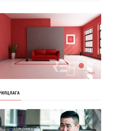
Өнөр хороолол болон Баянхошууны
авто замын барилгын ажлын нийт
гүйцэтгэл 74.5 хув...
8 сарын 06, 2026
Нэгдүгээр ангид элсэгчдийн
бүртгэлийг энэ сарын 17-ноос E-
Mongolia системээр зохи...
8 сарын 06, 2026
Өчигдөр согтуугаар тээврийн
хэрэгсэл жолоодсон 95 хэрэг
бүртгэгджээ
8 сарын 06, 2026
Хүүхдийн мөнгө, халамж, тэтгэмжийг
энэ сарын 20-нд олгоно
РИЛЦЛАГА
8 сарын 06, 2026
НӨАТ-ын буцаан олголтыг 8 хувь
болгох өргөдөлд 14 мянга гаруй
иргэн дэмжиж гарын ...
8 сарын 05, 2026