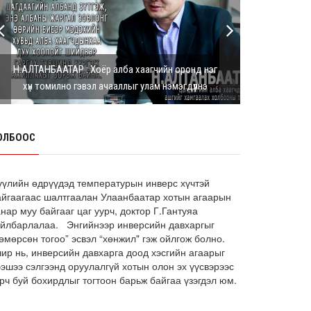
Г.Дамдинням: Шатахууны үнэ дээр
тохиролцох боломжгүй. Одоогоор
олдож байгаа газра...
8 сарын 05, 2026
Н.АЛТАНБААТАР : Хоёр алба хаагчийн оронд нэг
Э.Батшугар: Монгол Улс нэг эх
хүн томилно гэвэл ачааллыг улам нэмэгдүүлнэ
үүсвэрээс буюу өндөр чанартай
эмийг, хямд үнээр худ...
8 сарын 05, 2026
ОЛБООС
З.Мэндсайхан: Есдүгээр сард 2027
оны төсвийн төсөлтэй хамт 2026
оны төсвийн тодот...
8 сарын 05, 2026
үүлийн өдрүүдэд температурын инверс хүчтэй
айгаагаас шалтгаалан Улаанбаатар хотын агаарын
АИ-92 автобензин 11 хоног, дизель
нар муу байгааг цаг уурч, доктор Г.Гантуяа
түлш 18 хоногийн НӨӨЦТЭЙ БАЙНА
айлбарлалаа. Энгийнээр инверсийн давхаргыг
өмөрсөн тогоо” эсвэл “хөнжил" гэж ойлгож болно.
8 сарын 05, 2026
чир нь, инверсийн давхарга доод хэсгийн агаарыг
Тэгш, сондгойгоор зааглан
ээшээ сэлгээнд оруулалгүй хотын олон эх үүсвэрээс
шатахуун олгосноор өдрийн
рч буй бохирдлыг тогтоон барьж байгаа үзэгдэл юм.
ачаалал ХОЁР ДАХИН БУУРСАН
8 сарын 05, 2026