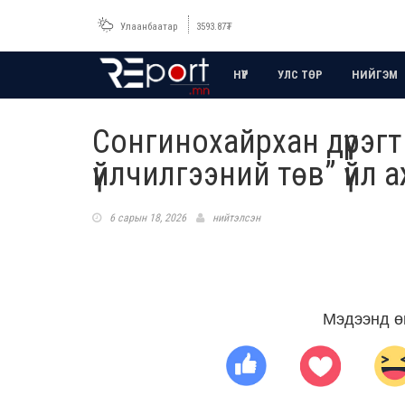
Улаанбаатар
3593.87
₮
НҮҮР
УЛС ТӨР
НИЙГЭМ
Сонгинохайрхан дүүрэг
үйлчилгээний төв” үйл а
6 сарын 18, 2026
нийтэлсэн
Мэдээнд ө