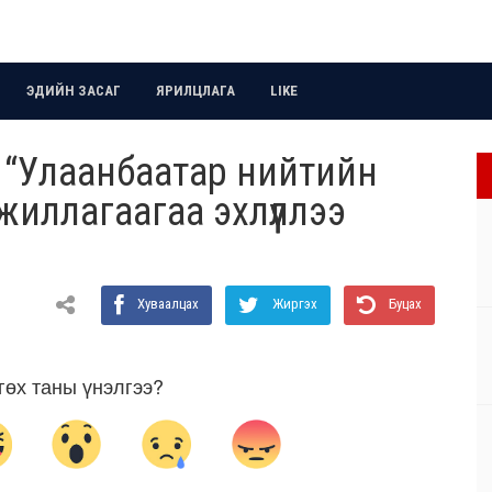
ЭДИЙН ЗАСАГ
ЯРИЛЦЛАГА
LIKE
т “Улаанбаатар нийтийн
жиллагаагаа эхлүүллээ
Хуваалцах
Жиргэх
Буцах
гөх таны үнэлгээ?