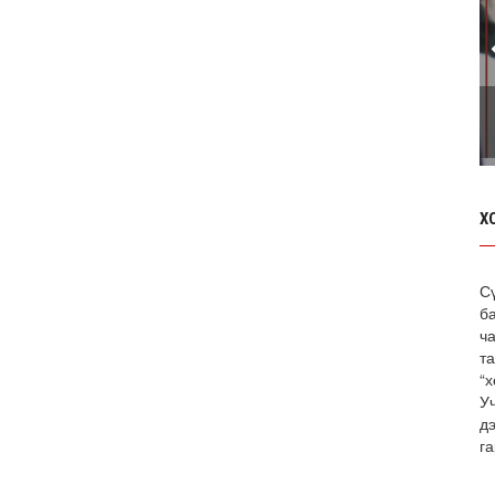
Х
С
б
ча
т
“х
У
д
га