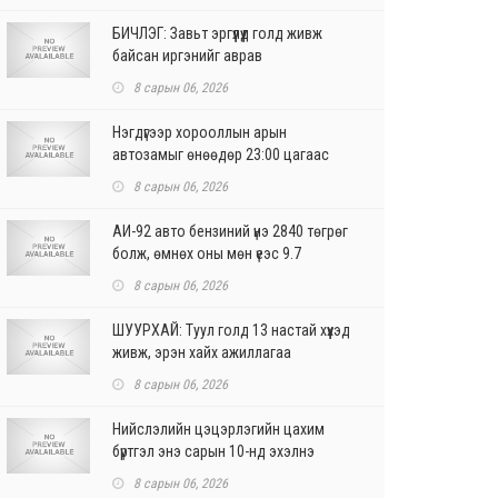
БИЧЛЭГ: Завьт эргүүлүүд голд живж
байсан иргэнийг аврав
8 сарын 06, 2026
Нэгдүгээр хорооллын арын
автозамыг өнөөдөр 23:00 цагаас
хаана
8 сарын 06, 2026
АИ-92 авто бензиний үнэ 2840 төгрөг
болж, өмнөх оны мөн үеэс 9.7
хувиар, өмнөх са...
8 сарын 06, 2026
ШУУРХАЙ: Туул голд 13 настай хүүхэд
живж, эрэн хайх ажиллагаа
үргэлжилж байна
8 сарын 06, 2026
Нийслэлийн цэцэрлэгийн цахим
бүртгэл энэ сарын 10-нд эхэлнэ
8 сарын 06, 2026