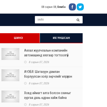
08 сарын 08,
Бямба
ШИНЭ
ИХ УНШСАН
Аялал жуулчлалын компанийн
автомашинд хязгаар тогтоолгүй
шатахуун олгохыг үүрэгдл...
8 сарын 07, 2026
АҮЭБЯ: Шатахуун дамлан
борлуулсан хоёр зөрчлийг илрүүлэн
шалгаж байна
8 сарын 07, 2026
Ховд аймагт алга болсон охиныг
зургаа дахь өдрөө хайж байна
8 сарын 07, 2026