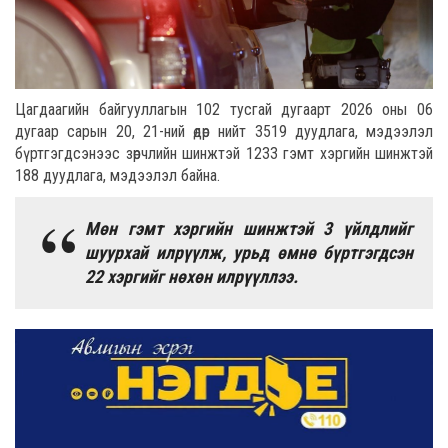
Цагдаагийн байгууллагын 102 тусгай дугаарт 2026 оны 06
дугаар сарын 20, 21-ний өдөр нийт 3519 дуудлага, мэдээлэл
бүртгэгдсэнээс зөрчлийн шинжтэй 1233 гэмт хэргийн шинжтэй
188 дуудлага, мэдээлэл байна.
Мөн гэмт хэргийн шинжтэй 3 үйлдлийг
шуурхай илрүүлж, урьд өмнө бүртгэгдсэн
22 хэргийг нөхөн илрүүллээ.