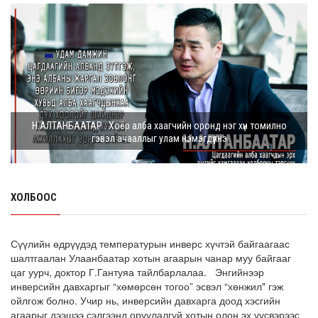
8 сарын 05, 2026
Г.Дамдинням: Шатахууны үнэ дээр тохиролцох
боломжгүй. Одоогоор олдож байгаа газра...
8 сарын 05, 2026
Э.Батшугар: Монгол Улс нэг эх үүсвэрээс буюу өндөр
Н.АЛТАНБААТАР : Хоёр алба хаагчийн оронд нэг хүн томилно
чанартай эмийг, хямд үнээр худ...
гэвэл ачааллыг улам нэмэгдүүлнэ
8 сарын 05, 2026
З.Мэндсайхан: Есдүгээр сард 2027 оны төсвийн
төсөлтэй хамт 2026 оны төсвийн тодот...
ХОЛБООС
8 сарын 05, 2026
АИ-92 автобензин 11 хоног, дизель түлш 18 хоногийн
Сүүлийн өдрүүдэд температурын инверс хүчтэй байгаагаас
НӨӨЦТЭЙ БАЙНА
шалтгаалан Улаанбаатар хотын агаарын чанар муу байгааг
цаг уурч, доктор Г.Гантуяа тайлбарлалаа. Энгийнээр
8 сарын 05, 2026
инверсийн давхаргыг “хөмөрсөн тогоо” эсвэл “хөнжил" гэж
ойлгож болно. Учир нь, инверсийн давхарга доод хэсгийн
Тэгш, сондгойгоор зааглан шатахуун олгосноор
агаарыг дээшээ сэлгээнд оруулалгүй хотын олон эх үүсвэрээс
өдрийн ачаалал ХОЁР ДАХИН БУУРСАН