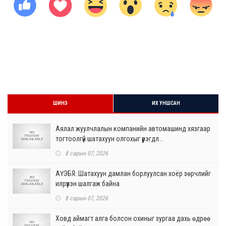
ШИНЭ
ИХ УНШСАН
Аялал жуулчлалын компанийн автомашинд хязгаар
тогтоолгүй шатахуун олгохыг үүрэгдл...
8 сарын 07, 2026
АҮЭБЯ: Шатахуун дамлан борлуулсан хоёр зөрчлийг
илрүүлэн шалгаж байна
8 сарын 07, 2026
Ховд аймагт алга болсон охиныг зургаа дахь өдрөө