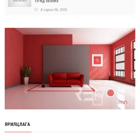
10-нд эхэлнэ
8 сарын 06, 2026
Өнөр хороолол болон Баянхошууны авто замын
барилгын ажлын нийт гүйцэтгэл 74.5 хув...
8 сарын 06, 2026
Нэгдүгээр ангид элсэгчдийн бүртгэлийг энэ сарын 17-
ноос E-Mongolia системээр зохи...
8 сарын 06, 2026
Өчигдөр согтуугаар тээврийн хэрэгсэл жолоодсон
95 хэрэг бүртгэгджээ
8 сарын 06, 2026
Хүүхдийн мөнгө, халамж, тэтгэмжийг энэ сарын 20-нд
олгоно
8 сарын 06, 2026
ЯРИЛЦЛАГА
НӨАТ-ын буцаан олголтыг 8 хувь болгох өргөдөлд 14
мянга гаруй иргэн дэмжиж гарын ...