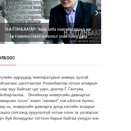
Г.Дамдинням: Шатахууны үнэ дээр
тохиролцох боломжгүй. Одоогоор
олдож байгаа газра...
8 сарын 05, 2026
Н.АЛТАНБААТАР : Хоёр алба хаагчийн оронд нэг
Э.Батшугар: Монгол Улс нэг эх
хүн томилно гэвэл ачааллыг улам нэмэгдүүлнэ
үүсвэрээс буюу өндөр чанартай
эмийг, хямд үнээр худ...
8 сарын 05, 2026
ОЛБООС
З.Мэндсайхан: Есдүгээр сард 2027
оны төсвийн төсөлтэй хамт 2026
оны төсвийн тодот...
8 сарын 05, 2026
үүлийн өдрүүдэд температурын инверс хүчтэй
айгаагаас шалтгаалан Улаанбаатар хотын агаарын
АИ-92 автобензин 11 хоног, дизель
нар муу байгааг цаг уурч, доктор Г.Гантуяа
түлш 18 хоногийн НӨӨЦТЭЙ БАЙНА
айлбарлалаа. Энгийнээр инверсийн давхаргыг
өмөрсөн тогоо” эсвэл “хөнжил" гэж ойлгож болно.
8 сарын 05, 2026
чир нь, инверсийн давхарга доод хэсгийн агаарыг
Тэгш, сондгойгоор зааглан
ээшээ сэлгээнд оруулалгүй хотын олон эх үүсвэрээс
шатахуун олгосноор өдрийн
рч буй бохирдлыг тогтоон барьж байгаа үзэгдэл юм.
ачаалал ХОЁР ДАХИН БУУРСАН
8 сарын 05, 2026