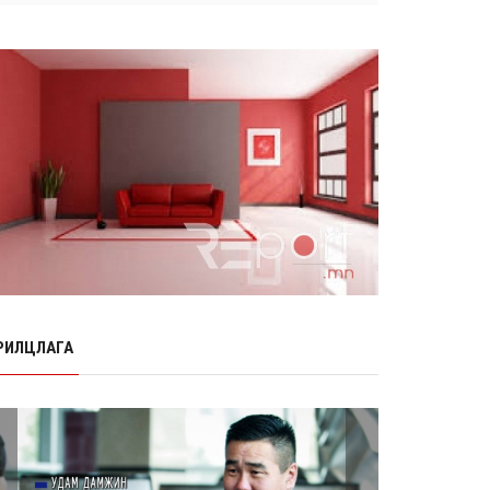
Өнөр хороолол болон Баянхошууны
авто замын барилгын ажлын нийт
гүйцэтгэл 74.5 хув...
8 сарын 06, 2026
Нэгдүгээр ангид элсэгчдийн
бүртгэлийг энэ сарын 17-ноос E-
Mongolia системээр зохи...
8 сарын 06, 2026
Өчигдөр согтуугаар тээврийн
хэрэгсэл жолоодсон 95 хэрэг
бүртгэгджээ
8 сарын 06, 2026
Хүүхдийн мөнгө, халамж, тэтгэмжийг
энэ сарын 20-нд олгоно
РИЛЦЛАГА
8 сарын 06, 2026
НӨАТ-ын буцаан олголтыг 8 хувь
болгох өргөдөлд 14 мянга гаруй
иргэн дэмжиж гарын ...
8 сарын 05, 2026