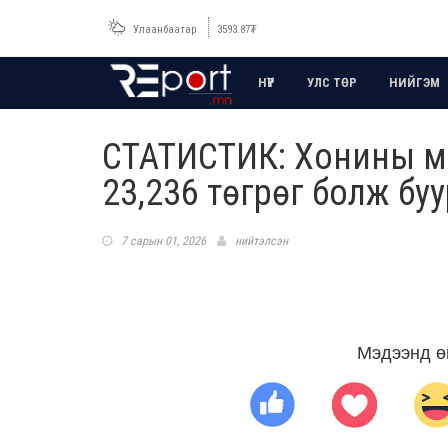
Улаанбаатар
3593.87
₮
НҮҮР
УЛС ТӨР
НИЙГЭМ
СТАТИСТИК: Хонины ма
23,236 төгрөг болж бу
7 сарын 01, 2026
нийтэлсэн
Мэдээнд ө