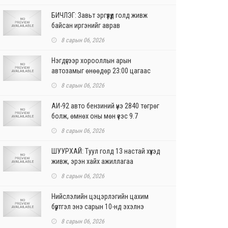
БИЧЛЭГ: Завьт эргүүлүүд голд живж
байсан иргэнийг аврав
8 сарын 06, 2026
Нэгдүгээр хорооллын арын
автозамыг өнөөдөр 23:00 цагаас
хаана
8 сарын 06, 2026
АИ-92 авто бензиний үнэ 2840 төгрөг
болж, өмнөх оны мөн үеэс 9.7
хувиар, өмнөх са...
8 сарын 06, 2026
ШУУРХАЙ: Туул голд 13 настай хүүхэд
живж, эрэн хайх ажиллагаа
үргэлжилж байна
8 сарын 06, 2026
Нийслэлийн цэцэрлэгийн цахим
бүртгэл энэ сарын 10-нд эхэлнэ
8 сарын 06, 2026