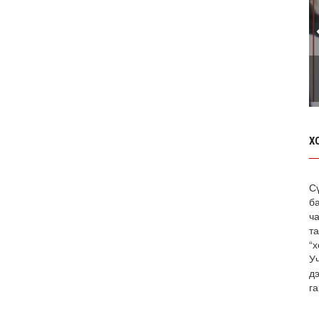
Х
С
б
ча
т
“х
У
д
га