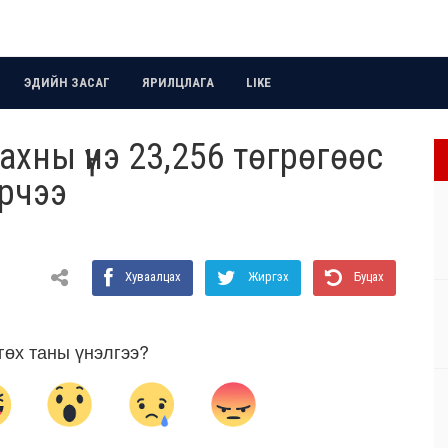
ЭДИЙН ЗАСАГ
ЯРИЛЦЛАГА
LIKE
хны үнэ 23,256 төгрөгөөс
урчээ
Хуваалцах
Жиргэх
Буцах
гөх таны үнэлгээ?