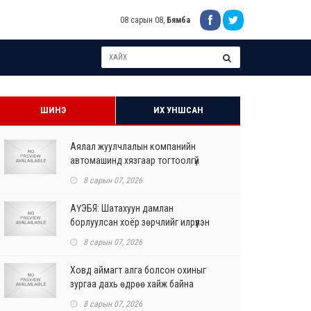
08 сарын 08,
Бямба
ШИНЭ
ИХ УНШСАН
Аялал жуулчлалын компанийн
автомашинд хязгаар тогтоолгүй
шатахуун олгохыг үүрэгдл...
8 сарын 07, 2026
АҮЭБЯ: Шатахуун дамлан
борлуулсан хоёр зөрчлийг илрүүлэн
шалгаж байна
8 сарын 07, 2026
Ховд аймагт алга болсон охиныг
зургаа дахь өдрөө хайж байна
8 сарын 07, 2026