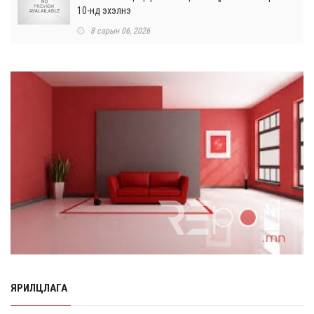
10-нд эхэлнэ
8 сарын 06, 2026
Өнөр хороолол болон Баянхошууны авто замын
барилгын ажлын нийт гүйцэтгэл 74.5 хув...
8 сарын 06, 2026
Нэгдүгээр ангид элсэгчдийн бүртгэлийг энэ сарын 17-
ноос E-Mongolia системээр зохи...
8 сарын 06, 2026
Өчигдөр согтуугаар тээврийн хэрэгсэл жолоодсон
95 хэрэг бүртгэгджээ
8 сарын 06, 2026
Хүүхдийн мөнгө, халамж, тэтгэмжийг энэ сарын 20-нд
олгоно
8 сарын 06, 2026
ЯРИЛЦЛАГА
НӨАТ-ын буцаан олголтыг 8 хувь болгох өргөдөлд 14