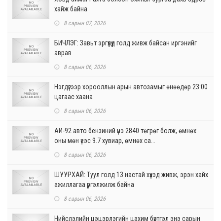
хайж байна
8 сарын 07, 2026
БИЧЛЭГ: Завьт эргүүлүүд голд живж байсан иргэнийг
аврав
8 сарын 06, 2026
Нэгдүгээр хорооллын арын автозамыг өнөөдөр 23:00
цагаас хаана
8 сарын 06, 2026
АИ-92 авто бензиний үнэ 2840 төгрөг болж, өмнөх
оны мөн үеэс 9.7 хувиар, өмнөх са...
8 сарын 06, 2026
ШУУРХАЙ: Туул голд 13 настай хүүхэд живж, эрэн хайх
ажиллагаа үргэлжилж байна
8 сарын 06, 2026
Нийслэлийн цэцэрлэгийн цахим бүртгэл энэ сарын