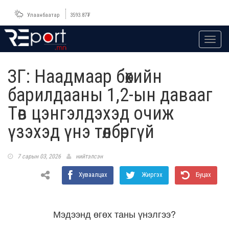
Улаанбаатар
3593.87
₮
Toggl
navig
ЗГ: Наадмаар бөхийн
барилдааны 1,2-ын давааг
Төв цэнгэлдэхэд очиж
үзэхэд үнэ төлбөргүй
7 сарын 03, 2026
нийтэлсэн
Хуваалцах
Жиргэх
Буцах
Мэдээнд өгөх таны үнэлгээ?