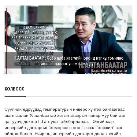
мянга гаруй иргэн дэмжиж гарын ...
8 сарын 05, 2026
Г.Дамдинням: Шатахууны үнэ дээр тохиролцох
боломжгүй. Одоогоор олдож байгаа газра...
8 сарын 05, 2026
Э.Батшугар: Монгол Улс нэг эх үүсвэрээс буюу өндөр
Н.АЛТАНБААТАР : Хоёр алба хаагчийн оронд нэг хүн томилно
чанартай эмийг, хямд үнээр худ...
гэвэл ачааллыг улам нэмэгдүүлнэ
8 сарын 05, 2026
З.Мэндсайхан: Есдүгээр сард 2027 оны төсвийн
төсөлтэй хамт 2026 оны төсвийн тодот...
ХОЛБООС
8 сарын 05, 2026
АИ-92 автобензин 11 хоног, дизель түлш 18 хоногийн
Сүүлийн өдрүүдэд температурын инверс хүчтэй байгаагаас
НӨӨЦТЭЙ БАЙНА
шалтгаалан Улаанбаатар хотын агаарын чанар муу байгааг
цаг уурч, доктор Г.Гантуяа тайлбарлалаа. Энгийнээр
8 сарын 05, 2026
инверсийн давхаргыг “хөмөрсөн тогоо” эсвэл “хөнжил" гэж
ойлгож болно. Учир нь, инверсийн давхарга доод хэсгийн
Тэгш, сондгойгоор зааглан шатахуун олгосноор