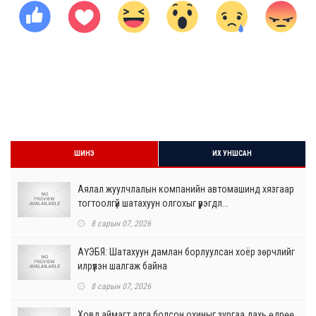
ШИНЭ
ИХ УНШСАН
Аялал жуулчлалын компанийн автомашинд хязгаар
тогтоолгүй шатахуун олгохыг үүрэгдл...
8 сарын 07, 2026
АҮЭБЯ: Шатахуун дамлан борлуулсан хоёр зөрчлийг
илрүүлэн шалгаж байна
8 сарын 07, 2026
Ховд аймагт алга болсон охиныг зургаа дахь өдрөө