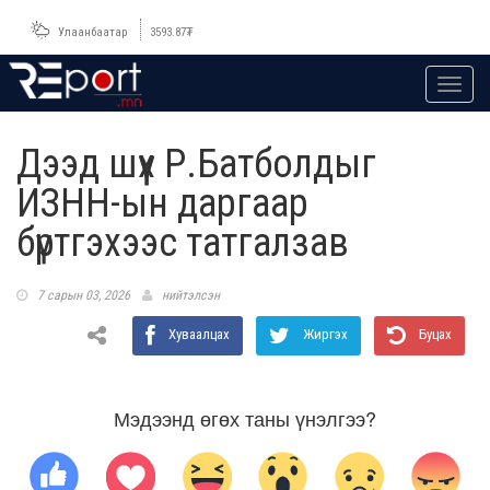
Улаанбаатар
3593.87
₮
Toggl
navig
Дээд шүүх Р.Батболдыг
ИЗНН-ын даргаар
бүртгэхээс татгалзав
7 сарын 03, 2026
нийтэлсэн
Хуваалцах
Жиргэх
Буцах
Мэдээнд өгөх таны үнэлгээ?