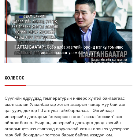
8 сарын 05, 2026
Г.Дамдинням: Шатахууны үнэ дээр тохиролцох
боломжгүй. Одоогоор олдож байгаа газра...
8 сарын 05, 2026
Э.Батшугар: Монгол Улс нэг эх үүсвэрээс буюу өндөр
Н.АЛТАНБААТАР : Хоёр алба хаагчийн оронд нэг хүн томилно
чанартай эмийг, хямд үнээр худ...
гэвэл ачааллыг улам нэмэгдүүлнэ
8 сарын 05, 2026
З.Мэндсайхан: Есдүгээр сард 2027 оны төсвийн
төсөлтэй хамт 2026 оны төсвийн тодот...
ХОЛБООС
8 сарын 05, 2026
АИ-92 автобензин 11 хоног, дизель түлш 18 хоногийн
Сүүлийн өдрүүдэд температурын инверс хүчтэй байгаагаас
НӨӨЦТЭЙ БАЙНА
шалтгаалан Улаанбаатар хотын агаарын чанар муу байгааг
цаг уурч, доктор Г.Гантуяа тайлбарлалаа. Энгийнээр
8 сарын 05, 2026
инверсийн давхаргыг “хөмөрсөн тогоо” эсвэл “хөнжил" гэж
ойлгож болно. Учир нь, инверсийн давхарга доод хэсгийн
Тэгш, сондгойгоор зааглан шатахуун олгосноор
агаарыг дээшээ сэлгээнд оруулалгүй хотын олон эх үүсвэрээс
өдрийн ачаалал ХОЁР ДАХИН БУУРСАН
гарч буй бохирдлыг тогтоон барьж байгаа үзэгдэл юм.