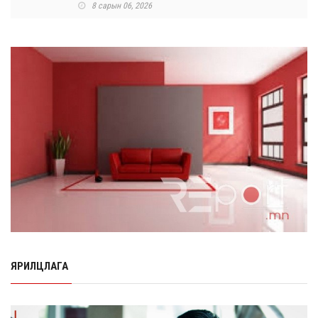
8 сарын 06, 2026
Өнөр хороолол болон Баянхошууны авто замын
барилгын ажлын нийт гүйцэтгэл 74.5 хув...
8 сарын 06, 2026
Нэгдүгээр ангид элсэгчдийн бүртгэлийг энэ сарын 17-
ноос E-Mongolia системээр зохи...
8 сарын 06, 2026
Өчигдөр согтуугаар тээврийн хэрэгсэл жолоодсон
95 хэрэг бүртгэгджээ
8 сарын 06, 2026
Хүүхдийн мөнгө, халамж, тэтгэмжийг энэ сарын 20-нд
олгоно
8 сарын 06, 2026
ЯРИЛЦЛАГА
НӨАТ-ын буцаан олголтыг 8 хувь болгох өргөдөлд 14
мянга гаруй иргэн дэмжиж гарын ...