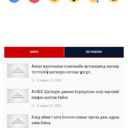
ШИНЭ
ИХ УНШСАН
Аялал жуулчлалын компанийн автомашинд хязгаар
тогтоолгүй шатахуун олгохыг үүрэгдл...
8 сарын 07, 2026
АҮЭБЯ: Шатахуун дамлан борлуулсан хоёр зөрчлийг
илрүүлэн шалгаж байна
8 сарын 07, 2026
Ховд аймагт алга болсон охиныг зургаа дахь өдрөө
хайж байна