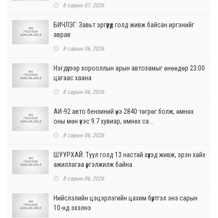
8 сарын 07, 2026
БИЧЛЭГ: Завьт эргүүлүүд голд живж байсан иргэнийг
аврав
8 сарын 06, 2026
Нэгдүгээр хорооллын арын автозамыг өнөөдөр 23:00
цагаас хаана
8 сарын 06, 2026
АИ-92 авто бензиний үнэ 2840 төгрөг болж, өмнөх
оны мөн үеэс 9.7 хувиар, өмнөх са...
8 сарын 06, 2026
ШУУРХАЙ: Туул голд 13 настай хүүхэд живж, эрэн хайх
ажиллагаа үргэлжилж байна
8 сарын 06, 2026
Нийслэлийн цэцэрлэгийн цахим бүртгэл энэ сарын
10-нд эхэлнэ