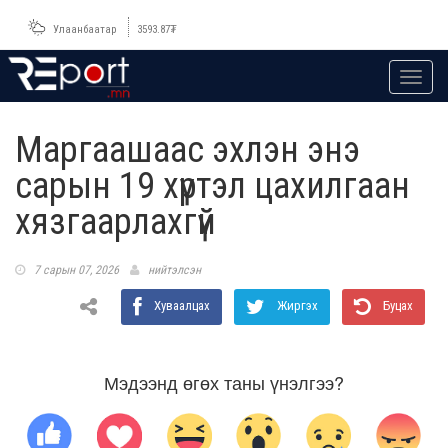
Улаанбаатар
3593.87
₮
Toggl
navig
Маргаашаас эхлэн энэ
сарын 19 хүртэл цахилгаан
хязгаарлахгүй
7 сарын 07, 2026
нийтэлсэн
Хуваалцах
Жиргэх
Буцах
Мэдээнд өгөх таны үнэлгээ?