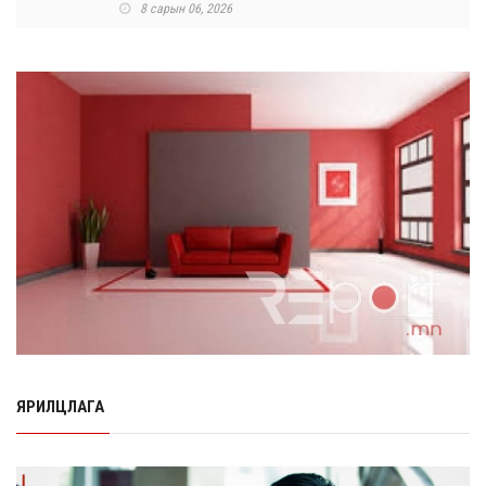
8 сарын 06, 2026
Өнөр хороолол болон Баянхошууны авто замын
барилгын ажлын нийт гүйцэтгэл 74.5 хув...
8 сарын 06, 2026
Нэгдүгээр ангид элсэгчдийн бүртгэлийг энэ сарын 17-
ноос E-Mongolia системээр зохи...
8 сарын 06, 2026
Өчигдөр согтуугаар тээврийн хэрэгсэл жолоодсон
95 хэрэг бүртгэгджээ
8 сарын 06, 2026
Хүүхдийн мөнгө, халамж, тэтгэмжийг энэ сарын 20-нд
олгоно
8 сарын 06, 2026
ЯРИЛЦЛАГА
НӨАТ-ын буцаан олголтыг 8 хувь болгох өргөдөлд 14
мянга гаруй иргэн дэмжиж гарын ...