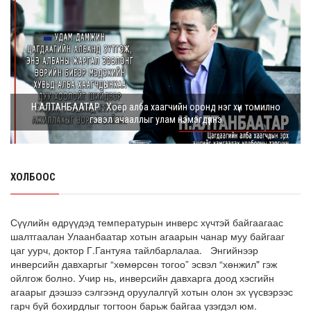
8 сарын 05, 2026
Г.Дамдинням: Шатахууны үнэ дээр тохиролцох
боломжгүй. Одоогоор олдож байгаа газра...
8 сарын 05, 2026
Э.Батшугар: Монгол Улс нэг эх үүсвэрээс буюу өндөр
Н.АЛТАНБААТАР : Хоёр алба хаагчийн оронд нэг хүн томилно
чанартай эмийг, хямд үнээр худ...
гэвэл ачааллыг улам нэмэгдүүлнэ
8 сарын 05, 2026
З.Мэндсайхан: Есдүгээр сард 2027 оны төсвийн
төсөлтэй хамт 2026 оны төсвийн тодот...
ХОЛБООС
8 сарын 05, 2026
АИ-92 автобензин 11 хоног, дизель түлш 18 хоногийн
Сүүлийн өдрүүдэд температурын инверс хүчтэй байгаагаас
НӨӨЦТЭЙ БАЙНА
шалтгаалан Улаанбаатар хотын агаарын чанар муу байгааг
цаг уурч, доктор Г.Гантуяа тайлбарлалаа. Энгийнээр
8 сарын 05, 2026
инверсийн давхаргыг “хөмөрсөн тогоо” эсвэл “хөнжил" гэж
ойлгож болно. Учир нь, инверсийн давхарга доод хэсгийн
Тэгш, сондгойгоор зааглан шатахуун олгосноор
агаарыг дээшээ сэлгээнд оруулалгүй хотын олон эх үүсвэрээс
өдрийн ачаалал ХОЁР ДАХИН БУУРСАН
гарч буй бохирдлыг тогтоон барьж байгаа үзэгдэл юм.