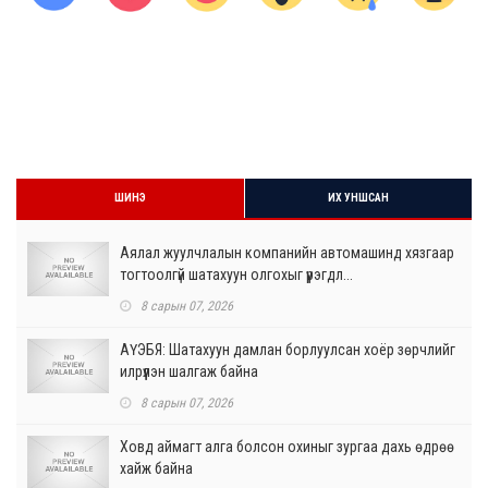
ШИНЭ
ИХ УНШСАН
Аялал жуулчлалын компанийн автомашинд хязгаар
тогтоолгүй шатахуун олгохыг үүрэгдл...
8 сарын 07, 2026
АҮЭБЯ: Шатахуун дамлан борлуулсан хоёр зөрчлийг
илрүүлэн шалгаж байна
8 сарын 07, 2026
Ховд аймагт алга болсон охиныг зургаа дахь өдрөө
хайж байна