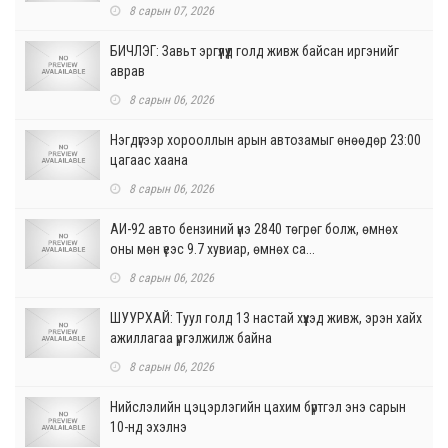
8 сарын 07, 2026
БИЧЛЭГ: Завьт эргүүлүүд голд живж байсан иргэнийг
аврав
8 сарын 06, 2026
Нэгдүгээр хорооллын арын автозамыг өнөөдөр 23:00
цагаас хаана
8 сарын 06, 2026
АИ-92 авто бензиний үнэ 2840 төгрөг болж, өмнөх
оны мөн үеэс 9.7 хувиар, өмнөх са...
8 сарын 06, 2026
ШУУРХАЙ: Туул голд 13 настай хүүхэд живж, эрэн хайх
ажиллагаа үргэлжилж байна
8 сарын 06, 2026
Нийслэлийн цэцэрлэгийн цахим бүртгэл энэ сарын
10-нд эхэлнэ