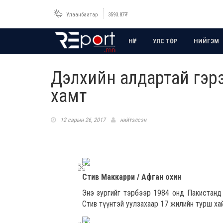
Улаанбаатар
3593.87
₮
НҮҮР
УЛС ТӨР
НИЙГЭМ
Дэлхийн алдартай гэрэ
хамт
12 сарын 26, 2017
нийтэлсэн
Стив Маккарри / Афган охин
Энэ зургийг тэрбээр 1984 онд Пакистанд а
Стив түүнтэй уулзахаар 17 жилийн турш х