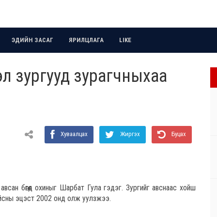
ЭДИЙН ЗАСАГ
ЯРИЛЦЛАГА
LIKE
л зургууд зурагчныхаа
Хуваалцах
Жиргэх
Буцах
всан бөгөөд охиныг Шарбат Гула гэдэг. Зургийг авснаас хойш
айсны эцэст 2002 онд олж уулзжээ.