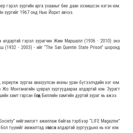
шер гэрэл зургийн арга ухааныг бие даан эзэмшсэн нэгэн юм.
 зургийг 1967 онд Нью Йоркт авчээ.
э алдартай гэрэл зурагчин Жим Маршалл (1936 - 2010) энэ
 (1932 - 2003) - ийг “The San Quentin State Prison” шоронд
д зориулж зургаа авахуулсан анхны уран бүтээлчдийн нэг юм.
ин Жо Монтанагийн цуврал зургуудаараа алдартай юм. Зурагт
н хамт гарсан бөгөөд Биллийн хамгийн дуртай зураг нь ажээ.
 Society” нийгэмлэгт ажиллаж байгаа тэрбээр “LIFE Magazine”
ол түүнийг амжилтад хөтөлсөн алдартай зургуудынх нь нэг юм.