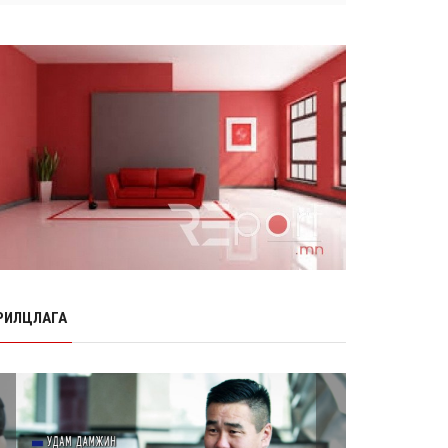
Өнөр хороолол болон Баянхошууны
авто замын барилгын ажлын нийт
гүйцэтгэл 74.5 хув...
8 сарын 06, 2026
Нэгдүгээр ангид элсэгчдийн
бүртгэлийг энэ сарын 17-ноос E-
Mongolia системээр зохи...
8 сарын 06, 2026
Өчигдөр согтуугаар тээврийн
хэрэгсэл жолоодсон 95 хэрэг
бүртгэгджээ
8 сарын 06, 2026
Хүүхдийн мөнгө, халамж, тэтгэмжийг
энэ сарын 20-нд олгоно
РИЛЦЛАГА
8 сарын 06, 2026
НӨАТ-ын буцаан олголтыг 8 хувь
болгох өргөдөлд 14 мянга гаруй
иргэн дэмжиж гарын ...
8 сарын 05, 2026