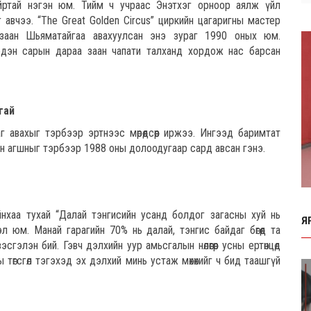
йртай нэгэн юм. Тийм ч учраас Энэтхэг орноор аялж үйл
 авчээ. “The Great Golden Circus” циркийн цагаригны мастер
заан Шьяматайгаа авахуулсан энэ зураг 1990 оных юм.
эдэн сарын дараа заан чапати талханд хордож нас барсан
гай
г авахыг тэрбээр эртнээс мөрөөдсөөр иржээ. Ингээд баримтат
н агшныг тэрбээр 1988 оны долоодугаар сард авсан гэнэ.
нхаа тухай “Далай тэнгисийн усанд болдог загасны хуй нь
Я
л юм. Манай гарагийн 70% нь далай, тэнгис байдаг бөгөөд та
элэн бий. Гэвч дэлхийн уур амьсгалын нөлөөгөөр усны ертөнцөд
ны төгсгөл тэгэхэд эх дэлхий минь устаж мөхөхийг ч бид таашгүй