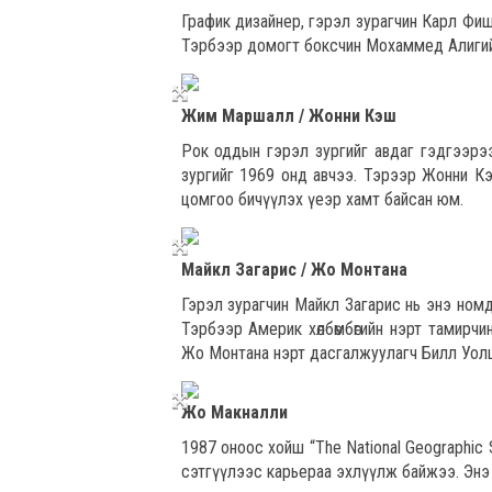
График дизайнер, гэрэл зурагчин Карл Фи
Тэрбээр домогт боксчин Мохаммед Алигийн
Жим Маршалл / Жонни Кэш
Рок оддын гэрэл зургийг авдаг гэдгээрэ
зургийг 1969 онд авчээ. Тэрээр Жонни Кэш
цомгоо бичүүлэх үеэр хамт байсан юм.
Майкл Загарис / Жо Монтана
Гэрэл зурагчин Майкл Загарис нь энэ ном
Тэрбээр Америк хөлбөмбөгийн нэрт тамирч
Жо Монтана нэрт дасгалжуулагч Билл Уолший
Жо Макналли
1987 оноос хойш “The National Geographic
сэтгүүлээс карьераа эхлүүлж байжээ. Энэ б