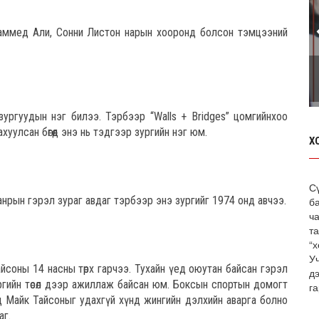
хаммед Али, Сонни Листон нарын хооронд болсон тэмцээний
ургуудын нэг билээ. Тэрбээр “Walls + Bridges” цомгийнхоо
уулсан бөгөөд энэ нь тэдгээр зургийн нэг юм.
Х
С
анрын гэрэл зураг авдаг тэрбээр энэ зургийг 1974 онд авчээ.
б
ча
т
“х
У
йсоны 14 насны төрх гарчээ. Тухайн үед оюутан байсан гэрэл
д
ргийн төсөл дээр ажиллаж байсан юм. Боксын спортын домогт
га
 Майк Тайсоныг удахгүй хүнд жингийн дэлхийн аварга болно
аг.