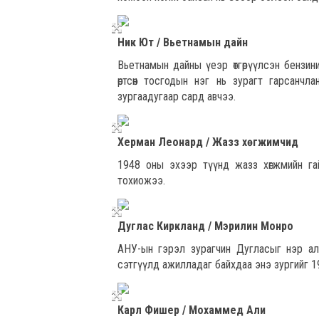
Ник Ют / Вьетнамын дайн
Вьетнамын дайны үеэр өтгөрүүлсэн бензин
өртсөн тосгодын нэг нь зурагт гарсанч
зургаадугаар сард авчээ.
Херман Леонард / Жазз хөгжимчид
1948 оны эхээр түүнд жазз хөгжмийн га
тохиожээ.
Дуглас Киркланд / Мэрилин Монро
АНУ-ын гэрэл зурагчин Дугласыг нэр ал
сэтгүүлд ажилладаг байхдаа энэ зургийг 1
Карл Фишер / Мохаммед Али