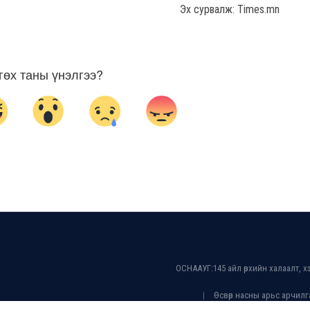
Эх сурвалж: Times.mn
гөх таны үнэлгээ?
ОСНААУГ:145 айл өрхийн халаалт, 
Өсвөр насны арьс арчилгаа 