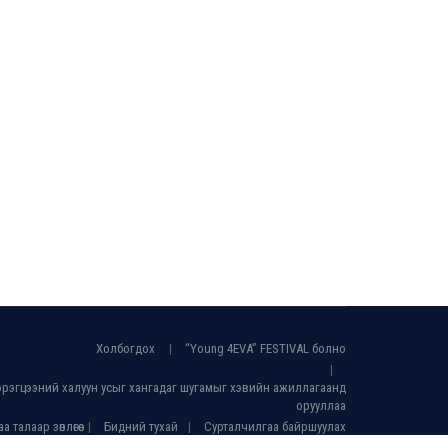
Холбогдох
“Young 4EVA” FESTIVAL болно
хэрэгцээний халуун усыг хангадаг шугамыг хэвийн ажиллагаанд
орууллаа
талаар зөвлөгөө
Бидний тухай
Сурталчилгаа байршуулах
Үйлчилгээний нөхцөл