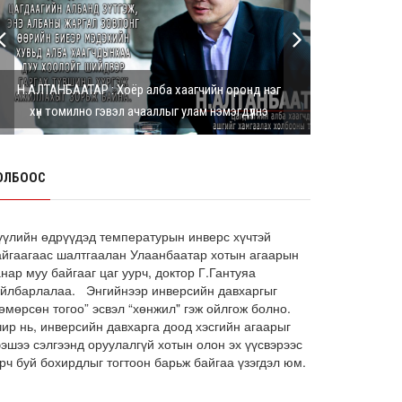
Г.Дамдинням: Шатахууны үнэ дээр
тохиролцох боломжгүй. Одоогоор
олдож байгаа газра...
8 сарын 05, 2026
Н.АЛТАНБААТАР : Хоёр алба хаагчийн оронд нэг
Э.Батшугар: Монгол Улс нэг эх
хүн томилно гэвэл ачааллыг улам нэмэгдүүлнэ
үүсвэрээс буюу өндөр чанартай
эмийг, хямд үнээр худ...
8 сарын 05, 2026
ОЛБООС
З.Мэндсайхан: Есдүгээр сард 2027
оны төсвийн төсөлтэй хамт 2026
оны төсвийн тодот...
8 сарын 05, 2026
үүлийн өдрүүдэд температурын инверс хүчтэй
айгаагаас шалтгаалан Улаанбаатар хотын агаарын
АИ-92 автобензин 11 хоног, дизель
нар муу байгааг цаг уурч, доктор Г.Гантуяа
түлш 18 хоногийн НӨӨЦТЭЙ БАЙНА
айлбарлалаа. Энгийнээр инверсийн давхаргыг
өмөрсөн тогоо” эсвэл “хөнжил" гэж ойлгож болно.
8 сарын 05, 2026
чир нь, инверсийн давхарга доод хэсгийн агаарыг
Тэгш, сондгойгоор зааглан
ээшээ сэлгээнд оруулалгүй хотын олон эх үүсвэрээс
шатахуун олгосноор өдрийн
рч буй бохирдлыг тогтоон барьж байгаа үзэгдэл юм.
ачаалал ХОЁР ДАХИН БУУРСАН
8 сарын 05, 2026