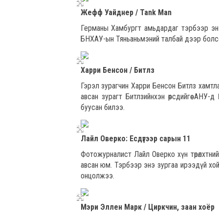
Жефф Уайднер / Tank Man
Германы Хамбургт амьдардаг тэрбээр энэ
БНХАУ-ын Тяньаньмэний талбай дээр болсо
Харри Бенсон / Битлз
Гэрэл зурагчин Харри Бенсон Битлз хамтл
авсан зурагт Битлзийнхэн өөрсдийгөө АН
буусан билээ.
Лайл Оверко: Есдүгээр сарын 11
Фотожурналист Лайл Оверко хүн төрөлхтни
авсан юм. Тэрбээр энэ зургаа ирээдүй хо
онцолжээ.
Мэри Эллен Марк / Циркчин, заан хоёр