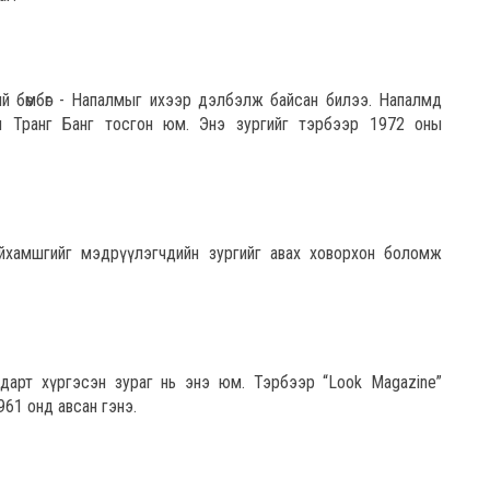
ий бөмбөг - Напалмыг ихээр дэлбэлж байсан билээ. Напалмд
лан Транг Банг тосгон юм. Энэ зургийг тэрбээр 1972 оны
йхамшгийг мэдрүүлэгчдийн зургийг авах ховорхон боломж
дарт хүргэсэн зураг нь энэ юм. Тэрбээр “Look Magazine”
961 онд авсан гэнэ.