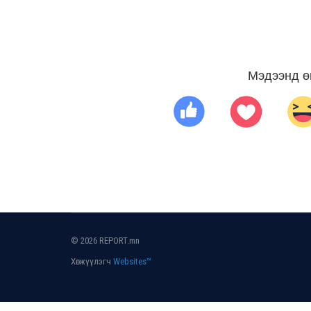
Мэдээнд ө
© 2026 REPORT.mn
Хөгжүүлэгч
Websites™