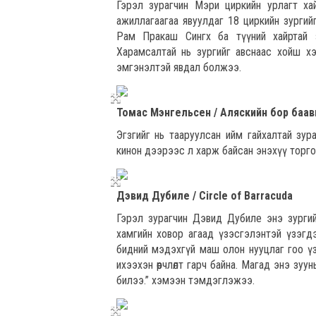
Гэрэл зурагчин Мэри циркийн урлагт ха
ажиллагаагаа явуулдаг 18 циркийн зургийг
Рам Пракаш Сингх ба түүний хайртай 
Харамсалтай нь зургийг авснаас хойш х
эмгэнэлтэй явдал болжээ.
Томас Мэнгельсен / Аляскийн бор баав
Эгзгийг нь тааруулсан ийм гайхалтай зура
кинон дээрээс л харж байсан энэхүү торго
Дэвид Дубиле / Circle of Barracuda
Гэрэл зурагчин Дэвид Дубиле энэ зургий
хамгийн ховор агаад үзэсгэлэнтэй үзэгдэ
бидний мэдэхгүй маш олон нууцлаг гоо үзэсг
ихээхэн өөрчлөлт гарч байна. Магад энэ зуу
билээ.” хэмээн тэмдэглэжээ.