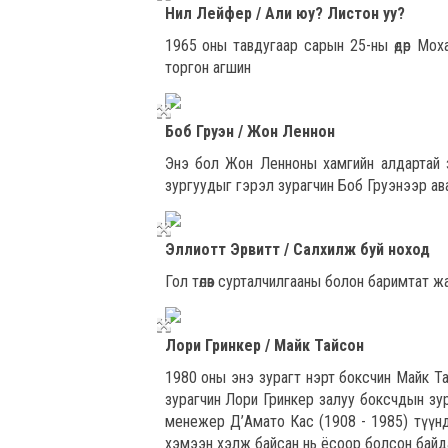
Нил Лейфер / Али юу? Листон уу?
1965 оны тавдугаар сарын 25-ны өдөр Мо
торгон агшин
Боб Груэн / Жон Леннон
Энэ бол Жон Ленноны хамгийн алдартай з
зургуудыг гэрэл зурагчин Боб Груэнээр авах
Эллиотт Эрвитт / Салхилж буй ноход
Гол төлөв сурталчилгааны болон баримтат ж
Лори Гринкер / Майк Тайсон
1980 оны энэ зурагт нэрт боксчин Майк Та
зурагчин Лори Гринкер залуу боксчдын зу
менежер Д’Амато Кас (1908 - 1985) түүнд
хэмээн хэлж байсан нь ёсоор болсон байд