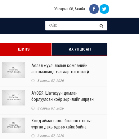
08 сарын 08,
Бямба
ШИНЭ
ИХ УНШСАН
Аялал жуулчлалын компанийн
автомашинд хязгаар тогтоолгүй
шатахуун олгохыг үүрэгдл...
8 сарын 07, 2026
АҮЭБЯ: Шатахуун дамлан
борлуулсан хоёр зөрчлийг илрүүлэн
шалгаж байна
8 сарын 07, 2026
Ховд аймагт алга болсон охиныг
зургаа дахь өдрөө хайж байна
8 сарын 07, 2026