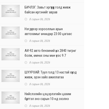
БИЧЛЭГ: Завьт эргүүлүүд голд живж
байсан иргэнийг аврав
8 сарын 06, 2026
Нэгдүгээр хорооллын арын
автозамыг өнөөдөр 23:00 цагаас
хаана
8 сарын 06, 2026
АИ-92 авто бензиний үнэ 2840 төгрөг
болж, өмнөх оны мөн үеэс 9.7
хувиар, өмнөх са...
8 сарын 06, 2026
ШУУРХАЙ: Туул голд 13 настай хүүхэд
живж, эрэн хайх ажиллагаа
үргэлжилж байна
8 сарын 06, 2026
Нийслэлийн цэцэрлэгийн цахим
бүртгэл энэ сарын 10-нд эхэлнэ
8 сарын 06, 2026