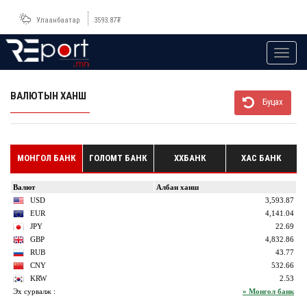
Улаанбаатар
3593.87
₮
Toggl
navig
ВАЛЮТЫН ХАНШ
Буцах
МОНГОЛ БАНК
ГОЛОМТ БАНК
ХХБАНК
ХАС БАНК